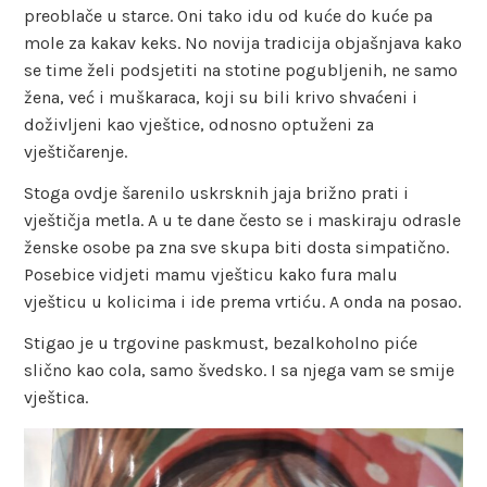
preoblače u starce. Oni tako idu od kuće do kuće pa
mole za kakav keks. No novija tradicija objašnjava kako
se time želi podsjetiti na stotine pogubljenih, ne samo
žena, već i muškaraca, koji su bili krivo shvaćeni i
doživljeni kao vještice, odnosno optuženi za
vještičarenje.
Stoga ovdje šarenilo uskrsknih jaja brižno prati i
vještičja metla. A u te dane često se i maskiraju odrasle
ženske osobe pa zna sve skupa biti dosta simpatično.
Posebice vidjeti mamu vješticu kako fura malu
vješticu u kolicima i ide prema vrtiću. A onda na posao.
Stigao je u trgovine paskmust, bezalkoholno piće
slično kao cola, samo švedsko. I sa njega vam se smije
vještica.