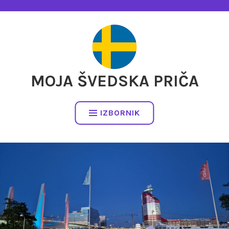
Preskočite
na
sadržaj
MOJA ŠVEDSKA PRIČA
IZBORNIK