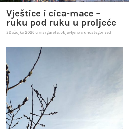
Vještice i cica-mace –
ruku pod ruku u proljeće
22 ožujka 2026
u
margareta
, objavljeno u
uncategorized