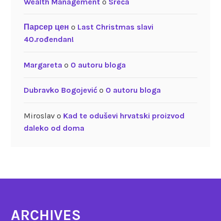
Wealth Management
o
Sreća
Парсер цен
o
Last Christmas slavi
40.rođendan!
Margareta
o
O autoru bloga
Dubravko Bogojević
o
O autoru bloga
Miroslav
o
Kad te oduševi hrvatski proizvod
daleko od doma
ARCHIVES