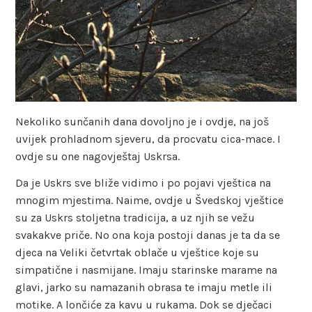
Nekoliko sunčanih dana dovoljno je i ovdje, na još
uvijek prohladnom sjeveru, da procvatu cica-mace. I
ovdje su one nagovještaj Uskrsa.
Da je Uskrs sve bliže vidimo i po pojavi vještica na
mnogim mjestima. Naime, ovdje u Švedskoj vještice
su za Uskrs stoljetna tradicija, a uz njih se vežu
svakakve priče. No ona koja postoji danas je ta da se
djeca na Veliki četvrtak oblače u vještice koje su
simpatične i nasmijane. Imaju starinske marame na
glavi, jarko su namazanih obrasa te imaju metle ili
motike. A lončiće za kavu u rukama. Dok se dječaci