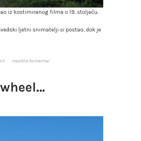
ao iz kostimiranog filma o 19. stoljeću.
edski ljetni snimatelji si postao, dok je
ach
napišite komentar
 wheel…