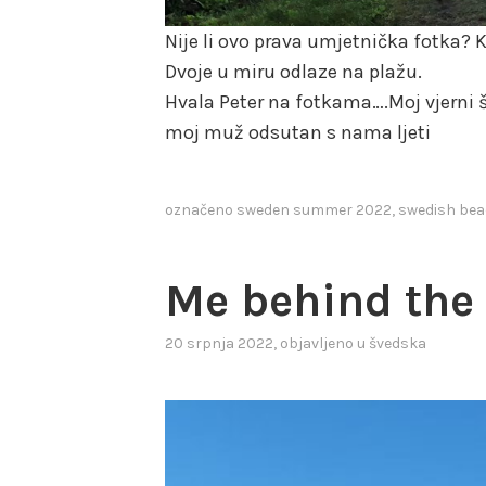
Nije li ovo prava umjetnička fotka? K
Dvoje u miru odlaze na plažu.
Hvala Peter na fotkama….Moj vjerni šv
moj muž odsutan s nama ljeti
označeno
sweden summer 2022
,
swedish be
Me behind the
20 srpnja 2022
, objavljeno u
švedska