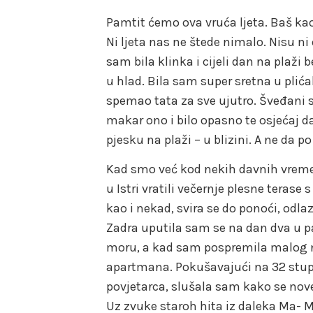
Pamtit ćemo ova vruća ljeta. Baš kao
Ni ljeta nas ne štede nimalo. Nisu n
sam bila klinka i cijeli dan na plaži
u hlad. Bila sam super sretna u plić
spemao tata za sve ujutro. Šveđani s
makar ono i bilo opasno te osjećaj d
pjesku na plaži – u blizini. A ne da 
Kad smo već kod nekih davnih vre
u Istri vratili večernje plesne terase
kao i nekad, svira se do ponoći, odlaz
Zadra uputila sam se na dan dva u p
moru, a kad sam pospremila malog n
apartmana. Pokušavajući na 32 stup
povjetarca, slušala sam kako se nov
Uz zvuke staroh hita iz daleka Ma- 