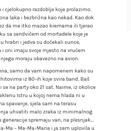
 i cjelokupno razdoblje koje prolazimo.
i ona laka i bezbrižna kao nekad. Kao dok
 bez da me itko mazao kremama ili tjerao
aku sa sendvičem od mortadele koje je
u hrabri i jedva su dočekali sunce,
a i oni imaju svoje mjesto na vrućem
po njega moraju obavezno na avion.
mena, samo da vam napomenem kako su
 s hitovima iz 80-ih koje svira band. Baš
i se na party oko 21 sat. Naime, iz okolice
aklenu Istru u kojoj nema hlada ni u
a spavanje, sjela sam na terasu
nja uhvatiti malo zraka iz minimalnog
e generacije spremaju van, na plesnjak…
Ma-Ma – Ma-Ma-Maria i ja sam uplovila u