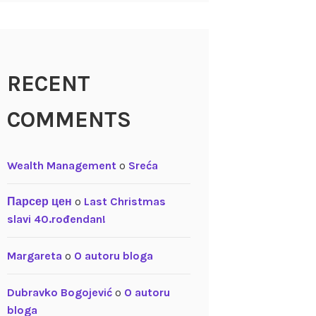
RECENT
COMMENTS
Wealth Management
o
Sreća
Парсер цен
o
Last Christmas
slavi 40.rođendan!
Margareta
o
O autoru bloga
Dubravko Bogojević
o
O autoru
bloga