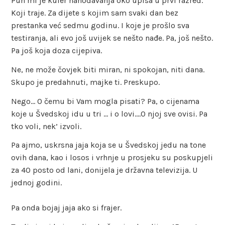
Pun mi je kufer nahodavanja oko upisa u prvi razred.
Koji traje. Za dijete s kojim sam svaki dan bez
prestanka već sedmu godinu. I koje je prošlo sva
testiranja, ali evo još uvijek se nešto nađe. Pa, još nešto.
Pa još koja doza cijepiva.
Ne, ne može čovjek biti miran, ni spokojan, niti dana.
Skupo je predahnuti, majke ti. Preskupo.
Nego… O čemu bi Vam mogla pisati? Pa, o cijenama
koje u Švedskoj idu u tri … i o lovi….O njoj sve ovisi. Pa
tko voli, nek’ izvoli.
Pa ajmo, uskrsna jaja koja se u Švedskoj jedu na tone
ovih dana, kao i losos i vrhnje u prosjeku su poskupjeli
za 40 posto od lani, donijela je državna televizija. U
jednoj godini.
Pa onda bojaj jaja ako si frajer.