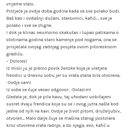
vrijeme stalo.
Proljeće je ovdje doba godina kada se sve polako budi.
Baš kao i ovdašnji dućani, stanovnici, kafići… sve je
polako i sve se stigne.
I dok je klinac neumorno skakutao i lupao patikama o
stotinama godina staro kamenje pod nogama, ona se
prisjećala svojeg zadnjeg posjeta ovom pitoresknom
gradiću.
– Dolores!
Iz misli ju je prenio povik ženske koja je uletjela
frendici u dnevnu sobu jer su vrata stana bila otvorena.
-Ovdje sam!
Iz sobe se čuje veseo odgovor: -Dolazim!
Gledala je, dok je pila kavu, taj uhodani uobičajeni
susret dvaju frendica koje su se i ovog jutra našle kod
jedne od njih na kavi. Ovdje je život pitom, druželjubiv,
otvoren… Malo dalje čuje se mašina starog postolara
kroz otvorena vrata radnje, a do njega, evo, kafić u