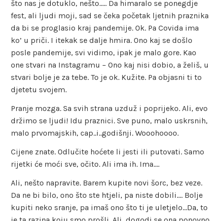
što nas je dotuklo, nešto….. Da himaralo se ponegdje
fest, ali ljudi moji, sad se čeka početak ljetnih praznika
da bi se proglasio kraj pandemije. Ok. Pa Covida ima
ko’ u priči. I itekak se dalje hmira. Ono kaj se došlo
posle pandemije, svi vidimo, ipak je malo gore. Kao
one stvari na Instagramu – Ono kaj nisi dobio, a želiš, u
stvari bolje je za tebe. To je ok. Kužite. Pa objasni ti to
djetetu svojem.
Pranje mozga. Sa svih strana uzduž i poprijeko. Ali, evo
držimo se ljudi! Idu praznici. Sve puno, malo uskrsnih,
malo prvomajskih, cap..i..godišnji. Wooohoooo.
Cijene znate. Odlučite hoćete li jesti ili putovati. Samo
rijetki će moći sve, očito. Ali ima ih. Ima….
Ali, nešto napravite. Barem kupite novi šorc, bez veze.
Da ne bi bilo, ono što ste htjeli, pa niste dobili…. Bolje
kupiti neko sranje, pa imaš ono što ti je uletjelo…Da, to
je ta razina koju smo prošli. Ali, dogodi se ona ponovno