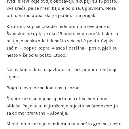
Tvrdi sirevi koje ovdje obožavaju skuplji su 15 posto.
Sva sreća, pa se meni bljuje od sira. Uglavnom. Mora
biti stvarno dobar da ga jedem, i ne prejak.
Krumpir, koji se također jede obilno u ove dane u
Švedskoj, skuplji je oko 15 posto nego prošli Uskrs, a
rakija je poskupila tek nešto više od 2 posto. Svježi
začini – poput kopra, vlasca i peršina – poskupjeli su
nešto više od 8 posto. Etooo..
No, nakon Uskrsa najavljuje se – čik pogodi -sniženje
cijena.
Boga ti, ovo je kao kod nas u sezoni.
Čujem kako su cijene apartmana otiše nebu pod
oblake. Pa je tako najtraženije mjesto na Sredozemlju
za odmor trenutno – Albanija.
Mislili smo kako je pandemija bila nešto grozno, nešto