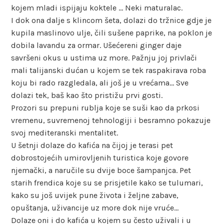
kojem mladi ispijaju koktele … Neki maturalac.
I dok ona dalje s klincom šeta, dolazi do tržnice gdje je
kupila maslinovo ulje, čili sušene paprike, na poklon je
dobila lavandu za ormar. Ušećereni ginger daje
savršeni okus u ustima uz more. Pažnju joj privlači
mali talijanski dućan u kojem se tek raspakirava roba
koju bi rado razgledala, ali još je u vrećama… Sve
dolazi tek, baš kao što pristižu prvi gosti.
Prozori su prepuni rublja koje se suši kao da prkosi
vremenu, suvremenoj tehnologiji i besramno pokazuje
svoj mediteranski mentalitet.
U šetnji dolaze do kafića na čijoj je terasi pet
dobrostojećih umirovljenih turistica koje govore
njemački, a naručile su dvije boce šampanjca. Pet
starih frendica koje su se prisjetile kako se tulumari,
kako su još uvijek pune života i željne zabave,
opuštanja, uživancije uz more dok nije vruće…
Dolaze oni i do kafića u kojem su često uživali i u