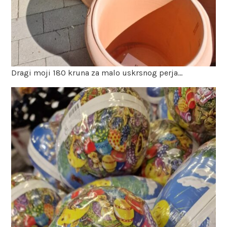
Dragi moji 180 kruna za malo uskrsnog perja…