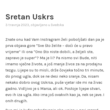
Sretan Uskrs
3 travnja 2023
, objavljeno u
švedska
Znate onu kad Vam Instragram želi poboljšati dan pa je
prva objava gore “Sve što želite – doći će u pravo
vrijeme” Ili ona “Ono što niste dobili, a željeli ste,
zapravo je super”? Ma je li? Pa nismo svi Bude, niti
imamo vječne živote, a još manje živce za na prodajnu
tezgu. Lijepe su to misli, drže čovjeka točno tri minute,
do prvog ugla, dok se ne desi neko sranje. Da, nisam
nekako dobro ovog Uskrsa, puše vjetar ide mi na živac
gadno. Vidljivo je s Marsa, ali ok. Postoje lijepe stvari,
evo ih iza ugla. Ako ima još ovakvih kao ja, nek se jave. I
onih drugih.