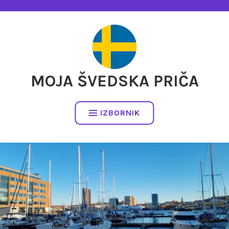
Preskočite
na
sadržaj
MOJA ŠVEDSKA PRIČA
IZBORNIK