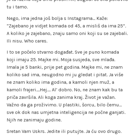
tu i tamo.
Nego, ima jedna još bolja s Instagrama… Kaže:
“Zajebano je vidjet komada od 45, a misliš da ima 25”.
A koliko je zajebano, znaju samo oni koji su se zajebali.
Ili nisu. Who cares.
I to se počelo stvarno događat. Sve je puno komada
koji imaju 25. Majke mi. Moja susjeda, sve mlađa.
Imala je 5 banki, prije pet godina. Majke mi, ne znam
koliko sad ima, neugodno mi ju gledat i pitat. Ja više
ne znam koliko ima godina, a kamoli njen muž, a
kamoli frajeri….Hej…. Al’ dobro. No, ne znam kak bu ta
priča završila. Ali koga zanima kraj. Život je važan.
Važno da ga proživimo. U plastiki, šorcu, bilo čemu…
sve ok dok nas umjetna inteligencija ne počne ganjati.
Njih ne zanimaju godine.
Sretan Vam Uskrs. Jedite ili putujte. Ja ću ovo drugo.