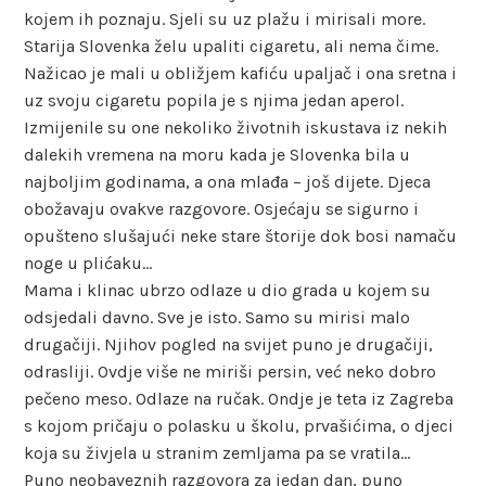
kojem ih poznaju. Sjeli su uz plažu i mirisali more.
Starija Slovenka želu upaliti cigaretu, ali nema čime.
Nažicao je mali u obližjem kafiću upaljač i ona sretna i
uz svoju cigaretu popila je s njima jedan aperol.
Izmijenile su one nekoliko životnih iskustava iz nekih
dalekih vremena na moru kada je Slovenka bila u
najboljim godinama, a ona mlađa – još dijete. Djeca
obožavaju ovakve razgovore. Osjećaju se sigurno i
opušteno slušajući neke stare štorije dok bosi namaču
noge u plićaku…
Mama i klinac ubrzo odlaze u dio grada u kojem su
odsjedali davno. Sve je isto. Samo su mirisi malo
drugačiji. Njihov pogled na svijet puno je drugačiji,
odrasliji. Ovdje više ne miriši persin, već neko dobro
pečeno meso. Odlaze na ručak. Ondje je teta iz Zagreba
s kojom pričaju o polasku u školu, prvašićima, o djeci
koja su živjela u stranim zemljama pa se vratila…
Puno neobaveznih razgovora za jedan dan, puno