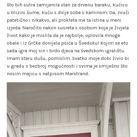
što bih sutra zamijenila stan za drvenu baraku, kućicu
u blizini šume, kuću s dvije sobe s kaminom. Da, zvuči
patetično i nikakvo, ali prokleta me ta istina u meni
izjeda. Naročito nakon susreta s osobom koja je živjela
život kako je mislila da je najbolje, oplovila mnoge
obale i iz Grčke donijela psića u Švedsku! Kojim se eto
sada igra moj sin i brdo djeca na švedskom igralištu.
Imam staru dušu, pomislim. Svatko moje dobi živio bi
u gradu s bezbroj mogućnosti i svima je smiješno što
nosim majicu s natpisom Marstrand.