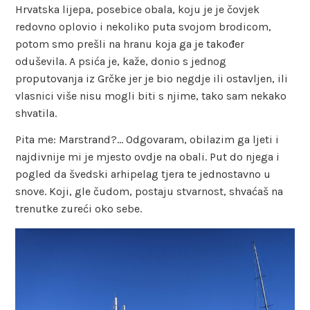
Hrvatska lijepa, posebice obala, koju je je čovjek
redovno oplovio i nekoliko puta svojom brodicom,
potom smo prešli na hranu koja ga je također
oduševila. A psića je, kaže, donio s jednog
proputovanja iz Grčke jer je bio negdje ili ostavljen, ili
vlasnici više nisu mogli biti s njime, tako sam nekako
shvatila.
Pita me: Marstrand?… Odgovaram, obilazim ga ljeti i
najdivnije mi je mjesto ovdje na obali. Put do njega i
pogled da švedski arhipelag tjera te jednostavno u
snove. Koji, gle čudom, postaju stvarnost, shvaćaš na
trenutke zureći oko sebe.