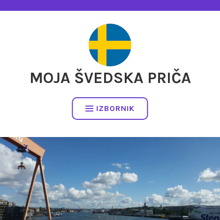
Preskočite
na
sadržaj
MOJA ŠVEDSKA PRIČA
IZBORNIK