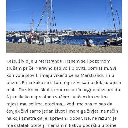
Kaže, živio je u Marstrandu. Trznem se i pozornom
slušam priče. Naravno kad voli ploviti, pomislim. Svi
koji vole ploviti imaju vikendice na Marstrandu ili u
blizini. Priča kako se u tom raju živi samo dok su djeca
mala. Dok krene škola, mora se otići negde bliže gradu.
A ja nekako neprestano vučem i vučem ka malim
mjestima, selima, otocima…. Vodi me ona misao da
čovjek živi samo jedan život i mora ga živjeti na način
na koji smatra da je ispravan i dobar. Ne, ne razumije
me ostatak obitelj i nemam nikakvu podršku u tome