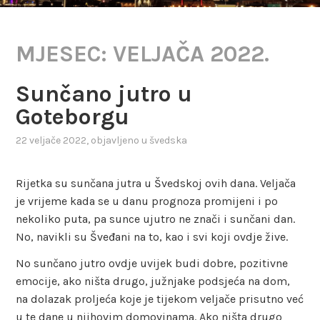
MJESEC:
VELJAČA 2022.
Sunčano jutro u
Goteborgu
22 veljače 2022
, objavljeno u
švedska
Rijetka su sunčana jutra u Švedskoj ovih dana. Veljača
je vrijeme kada se u danu prognoza promijeni i po
nekoliko puta, pa sunce ujutro ne znači i sunčani dan.
No, navikli su Šveđani na to, kao i svi koji ovdje žive.
No sunčano jutro ovdje uvijek budi dobre, pozitivne
emocije, ako ništa drugo, južnjake podsjeća na dom,
na dolazak proljeća koje je tijekom veljače prisutno već
u te dane u njihovim domovinama. Ako ništa drugo