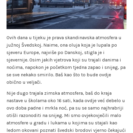
Ovih dana u tijeku je prava skandinavska atmosfera u
južnoj Švedskoj. Naime, ona oluja koja je lupala po
sjeveru Europe, najviše po Danskoj, stigla je i
sjevernije. Osim jakih vjetrova koji su trajali danima i
noćima, napokon je početkom tjedna zapao i snijeg, pa
se sve nekako smirilo. Baš kao što to bude ovdje
obično u veljači.
Nije dugo trajala zimska atmosfera, baš do kraja
nastave u školama oko 16 sati, kada ovdje već debelo u
ovo doba padne i mrkla noć, pa su se samo najhrabriji
otišli razonoditi na snijeg. Mi smo ovjekovječili malo
atmosfere u gradu i lukama u kojima su stajali kao
ledom okovani poznati švedski brodovi vjerno čekajući