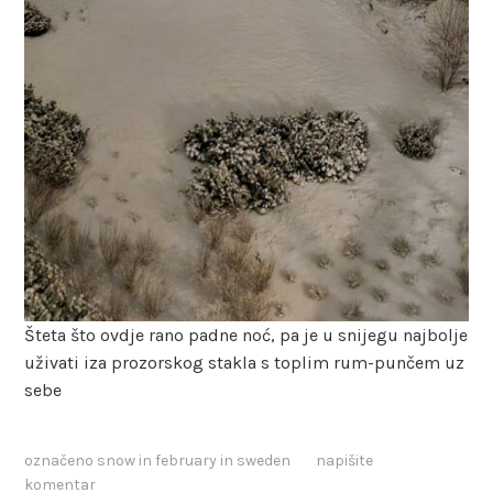
Šteta što ovdje rano padne noć, pa je u snijegu najbolje
uživati iza prozorskog stakla s toplim rum-punčem uz
sebe
označeno
snow in february in sweden
napišite
komentar