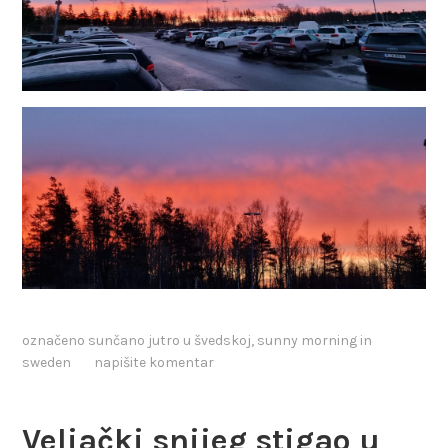
označeno
sunčano jutro u švedskoj
,
sunny morning in
sweden
napišite komentar
Veljački snijeg stigao u