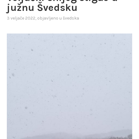
južnu Švedsku
3 veljače 2022
, objavljeno u
švedska