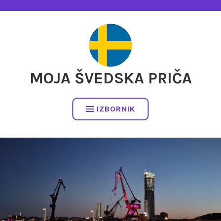
Preskočite
na
sadržaj
MOJA ŠVEDSKA PRIČA
IZBORNIK