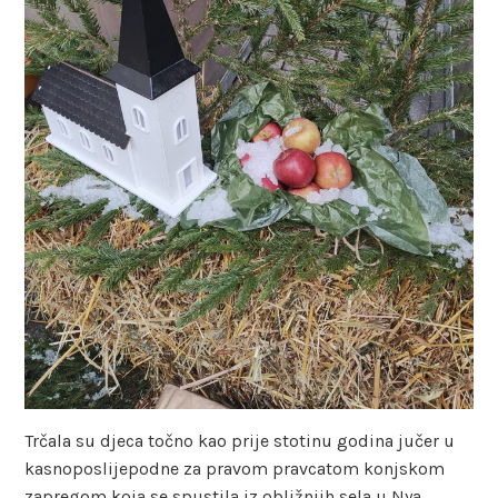
Trčala su djeca točno kao prije stotinu godina jučer u
kasnoposlijepodne za pravom pravcatom konjskom
zapregom koja se spustila iz obližnjih sela u Nya