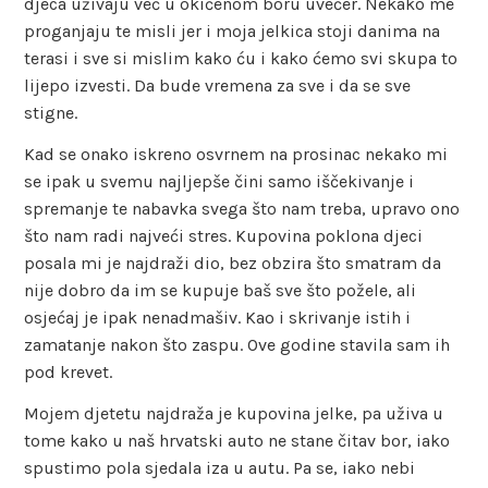
djeca uživaju već u okićenom boru uvečer. Nekako me
proganjaju te misli jer i moja jelkica stoji danima na
terasi i sve si mislim kako ću i kako ćemo svi skupa to
lijepo izvesti. Da bude vremena za sve i da se sve
stigne.
Kad se onako iskreno osvrnem na prosinac nekako mi
se ipak u svemu najljepše čini samo iščekivanje i
spremanje te nabavka svega što nam treba, upravo ono
što nam radi najveći stres. Kupovina poklona djeci
posala mi je najdraži dio, bez obzira što smatram da
nije dobro da im se kupuje baš sve što požele, ali
osjećaj je ipak nenadmašiv. Kao i skrivanje istih i
zamatanje nakon što zaspu. Ove godine stavila sam ih
pod krevet.
Mojem djetetu najdraža je kupovina jelke, pa uživa u
tome kako u naš hrvatski auto ne stane čitav bor, iako
spustimo pola sjedala iza u autu. Pa se, iako nebi