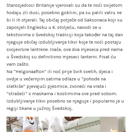
Starosjedioci Britanije vjerovali su da te noći svijetom
hodaju zli dusi, posebno goblini, pa su palili vatru ne
bi li ih otjerali. Taj običaj potječe od Saksonaca koji su
zaposjeli Englesku u 6. stoljeću, navodi se u
tekstovima o švedskoj tradiciji koja također na taj dan
njeguje običaj izdubljivanja tikvi koje te noći postaju
svojevrsne lantrene. Inače, ova dva mjeseca pred nama
u Švedskoj su definitivno mjeseci lanterni. Pisat ću
vam zašto.
Na “Helgonaafton” ili noć prije Svih svetih, djeca i
ovdje u večernjim satima odlaze u “pohode na
slatkiše” pjevajući pjesmice, zvoneći na vrata i
“strašeći” s maskama i kostimima sve pred sobom.
Izdubljivanje tikvi posebno se njeguje i popularno je u
regiji Skane u južnoj Švedskoj.