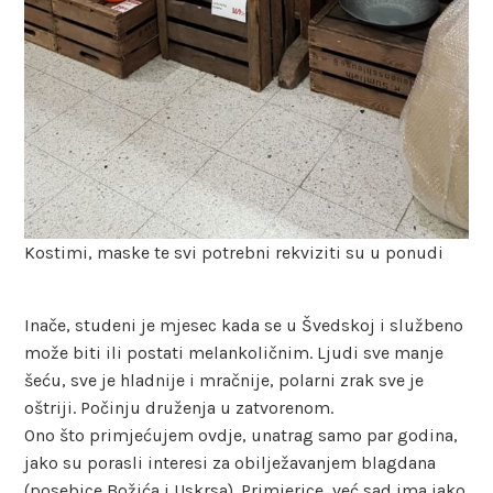
Kostimi, maske te svi potrebni rekviziti su u ponudi
Inače, studeni je mjesec kada se u Švedskoj i službeno
može biti ili postati melankoličnim. Ljudi sve manje
šeću, sve je hladnije i mračnije, polarni zrak sve je
oštriji. Počinju druženja u zatvorenom.
Ono što primjećujem ovdje, unatrag samo par godina,
jako su porasli interesi za obilježavanjem blagdana
(posebice Božića i Uskrsa). Primjerice, već sad ima jako