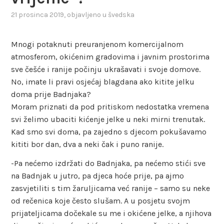
21 prosinca 2019
, objavljeno u
švedska
Mnogi potaknuti preuranjenom komercijalnom
atmosferom, okićenim gradovima i javnim prostorima
sve češće i ranije počinju ukrašavati i svoje domove.
No, imate li pravi osjećaj blagdana ako kitite jelku
doma prije Badnjaka?
Moram priznati da pod pritiskom nedostatka vremena
svi želimo ubaciti kićenje jelke u neki mirni trenutak.
Kad smo svi doma, pa zajedno s djecom pokušavamo
kititi bor dan, dva a neki čak i puno ranije.
-Pa nećemo izdržati do Badnjaka, pa nećemo stići sve
na Badnjak u jutro, pa djeca hoće prije, pa ajmo
zasvjetiliti s tim žaruljicama već ranije – samo su neke
od rečenica koje često slušam. A u posjetu svojm
prijateljicama dočekale su me i okićene jelke, a njihova