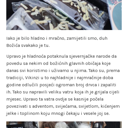
Iako je bilo hladno i mračno, zamijetili smo, duh
Božića svakako je tu.
Upravo je hladnoća potaknula sjevernjačke narode da
povedu sa nekim od božićnih glavnih običaja koje
danas svi koristimo i uživamo u njima. Tako su, prema
tradiciji, Vikinzi u to najhladnije i najmračnije doba
godine odlučili posjeći ogroman broj drvca i zapaliti
ih. Tako su napravili veliku vatru koja ih je grijala cijeli
mjesec. Upravo ta vatra ovdje se kasnije počela
povezivati s adventom, svijećama, svijetlom, kićenjem
jelke i toplinom koju mnogi čekaju i vesele joj se.