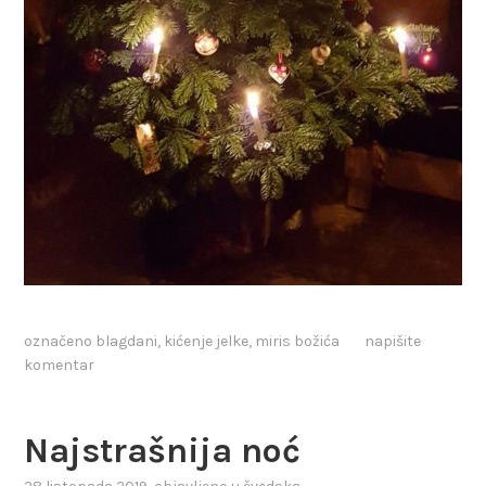
označeno
blagdani
,
kićenje jelke
,
miris božića
napišite
komentar
Najstrašnija noć