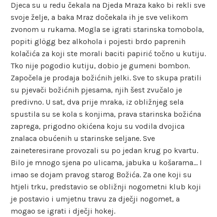
Djeca su u redu čekala na Djeda Mraza kako bi rekli sve
svoje želje, a baka Mraz dočekala ih je sve velikom
zvonom u rukama. Mogla se igrati starinska tomobola,
popiti glögg bez alkohola i pojesti brdo paprenih
kolačića za koji ste morali baciti papirić točno u kutiju.
Tko nije pogodio kutiju, dobio je gumeni bombon.
Započela je prodaja božićnih jelki. Sve to skupa pratili
su pjevači božićnih pjesama, njih šest zvučalo je
predivno. U sat, dva prije mraka, iz obližnjeg sela
spustila su se kola s konjima, prava starinska božićna
zaprega, prigodno okićena koju su vodila dvojica
znalaca obućenih u starinske seljane. Sve
zaineteresirane provozali su po jedan krug po kvartu.
Bilo je mnogo sjena po ulicama, jabuka u košarama… I
imao se dojam pravog starog Božića. Za one koji su
htjeli trku, predstavio se obližnji nogometni klub koji
je postavio i umjetnu travu za dječji nogomet, a
mogao se igrati i dječji hokej.