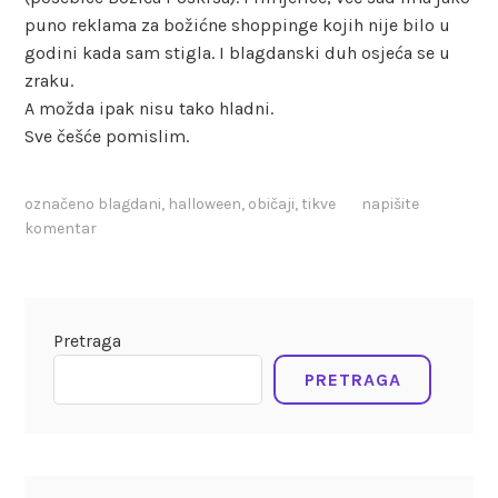
puno reklama za božićne shoppinge kojih nije bilo u
godini kada sam stigla. I blagdanski duh osjeća se u
zraku.
A možda ipak nisu tako hladni.
Sve češće pomislim.
označeno
blagdani
,
halloween
,
običaji
,
tikve
napišite
komentar
Pretraga
PRETRAGA