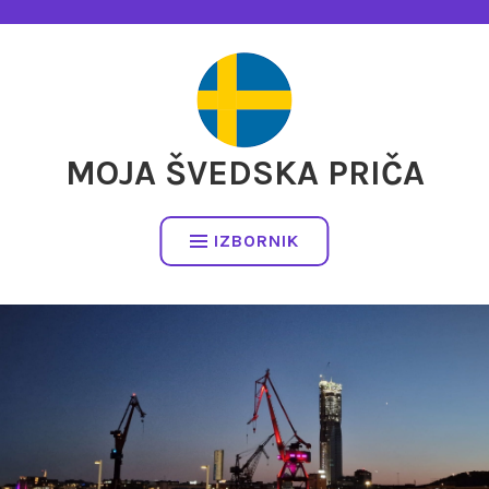
Preskočite
na
sadržaj
MOJA ŠVEDSKA PRIČA
IZBORNIK