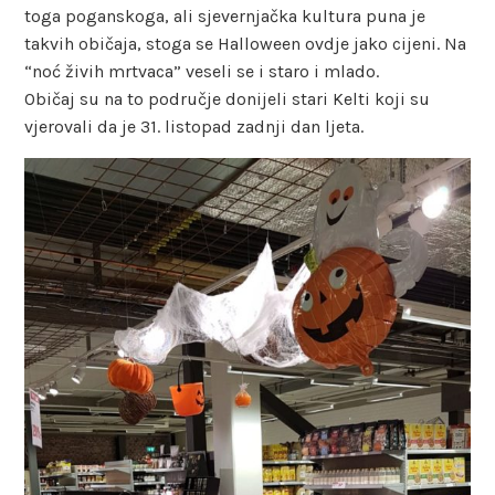
toga poganskoga, ali sjevernjačka kultura puna je
takvih običaja, stoga se Halloween ovdje jako cijeni. Na
“noć živih mrtvaca” veseli se i staro i mlado.
Običaj su na to područje donijeli stari Kelti koji su
vjerovali da je 31. listopad zadnji dan ljeta.