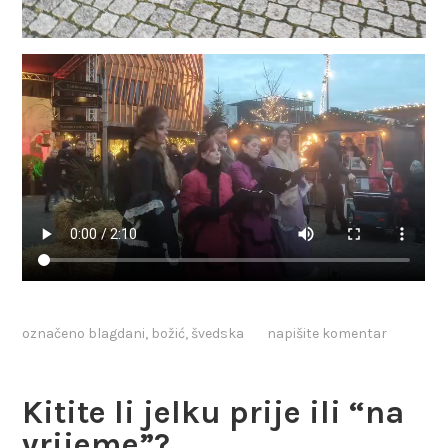
označeno
blagdani
,
božić
,
švedska
napišite komentar
Kitite li jelku prije ili “na
vrijeme”?