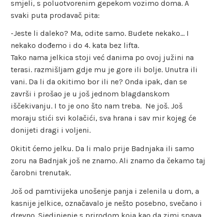
smjeli, s poluotvorenim gepekom vozimo doma. A
svaki puta prodavač pita:
-Jeste li daleko? Ma, odite samo. Budete nekako… I
nekako dođemo i do 4. kata bez lifta.
Tako nama jelkica stoji već danima po ovoj južini na
terasi. razmišljam gdje mu je gore ili bolje. Unutra ili
vani. Da li da okitimo bor ili ne? Onda ipak, dan se
završi i prošao je u još jednom blagdanskom
iščekivanju. I to je ono što nam treba. Ne još. Još
moraju stići svi kolačići, sva hrana i sav mir kojeg će
donijeti dragi i voljeni.
Okitit ćemo jelku. Da li malo prije Badnjaka ili samo
zoru na Badnjak još ne znamo. Ali znamo da čekamo taj
čarobni trenutak.
Još od pamtivijeka unošenje panja i zelenila u dom, a
kasnije jelkice, označavalo je nešto posebno, svečano i
drevno. Sjedinjenje s prirodom koja kao da zimi spava,