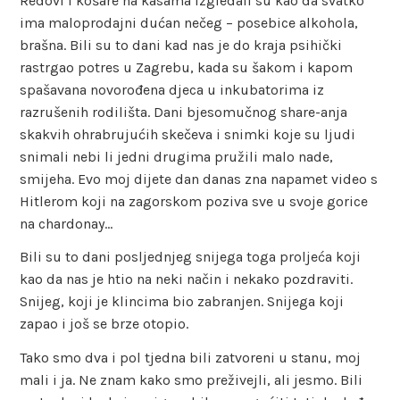
Redovi i košare na kasama izgledali su kao da svatko
ima maloprodajni dućan nečeg – posebice alkohola,
brašna. Bili su to dani kad nas je do kraja psihički
rastrgao potres u Zagrebu, kada su šakom i kapom
spašavana novorođena djeca u inkubatorima iz
razrušenih rodilišta. Dani bjesomučnog share-anja
skakvih ohrabrujućih skečeva i snimki koje su ljudi
snimali nebi li jedni drugima pružili malo nade,
smijeha. Evo moj dijete dan danas zna napamet video s
Hitlerom koji na zagorskom poziva sve u svoje gorice
na chardonay…
Bili su to dani posljednjeg snijega toga proljeća koji
kao da nas je htio na neki način i nekako pozdraviti.
Snijeg, koji je klincima bio zabranjen. Snijega koji
zapao i još se brze otopio.
Tako smo dva i pol tjedna bili zatvoreni u stanu, moj
mali i ja. Ne znam kako smo preživejli, ali jesmo. Bili