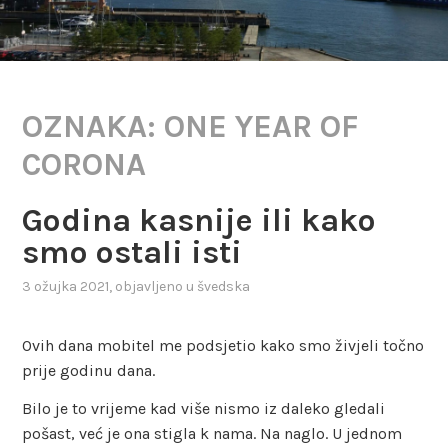
OZNAKA:
ONE YEAR OF
CORONA
Godina kasnije ili kako
smo ostali isti
3 ožujka 2021
, objavljeno u
švedska
Ovih dana mobitel me podsjetio kako smo živjeli točno
prije godinu dana.
Bilo je to vrijeme kad više nismo iz daleko gledali
pošast, već je ona stigla k nama. Na naglo. U jednom