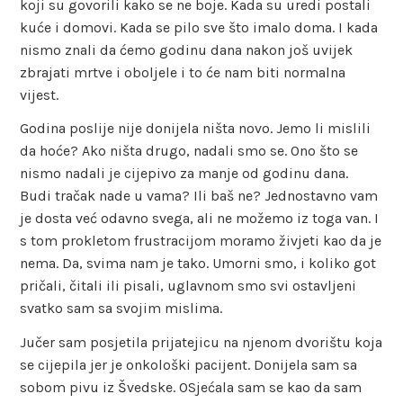
koji su govorili kako se ne boje. Kada su uredi postali
kuće i domovi. Kada se pilo sve što imalo doma. I kada
nismo znali da ćemo godinu dana nakon još uvijek
zbrajati mrtve i oboljele i to će nam biti normalna
vijest.
Godina poslije nije donijela ništa novo. Jemo li mislili
da hoće? Ako ništa drugo, nadali smo se. Ono što se
nismo nadali je cijepivo za manje od godinu dana.
Budi tračak nade u vama? Ili baš ne? Jednostavno vam
je dosta već odavno svega, ali ne možemo iz toga van. I
s tom prokletom frustracijom moramo živjeti kao da je
nema. Da, svima nam je tako. Umorni smo, i koliko got
pričali, čitali ili pisali, uglavnom smo svi ostavljeni
svatko sam sa svojim mislima.
Jučer sam posjetila prijatejicu na njenom dvorištu koja
se cijepila jer je onkološki pacijent. Donijela sam sa
sobom pivu iz Švedske. OSjećala sam se kao da sam