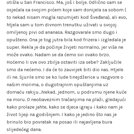
otišla u San Francisco. Ma, još i bolje. Odlično sam se
osjećala sa svojim pićem koje sam donijela sa sobom (
to nekad nisam mogla razumijeti kod Šveđana), ali evo,
htjela sam u tom divnom trenutku uživati u svojoj
omiljenoj pivi od ananasa. Razgovarale smo dugo i
opušteno. Ona je tog jutra bila kod frizera i izgledala je
super. Rekla je da počinje živjeti normalno, jer više ne
može ovako. Nadam se da ćemo svi ovako brzo.
Hoćemo li sve ovo zbilja ostaviti iza sebe? Zaključile
smo da nećemo. I da će to zauvijek biti dio nas. Htjele
ili ne. Sjurile smo se ko lude tinejdžerice u razgvore o
našim morima, o dugotrajnim opuštanjima uz
domaću rakiju…Nekad, jednom, u podrumu njene kuće
na moru. O neobaveznim tračanjima na plaži, gledajući
kako prolaze jahte, kako se djeca igraju i kako nam je
život lijep na godišnjem. I kako je jedino što nas je
brinulo bio povratak na posao ili najavljena bura
slijedećeg dana.