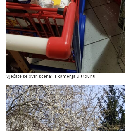
Sjećate se ovih scena? I kamenja u trbuhu….