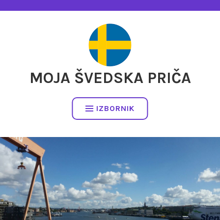
Preskočite
na
sadržaj
MOJA ŠVEDSKA PRIČA
IZBORNIK