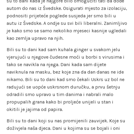
su to dani kada je najgore bilo omogućiti tati da dođe
autom do nas iz Švedske. Osigurati mjesto za izolaciju,
podnositi prijeteće poglede susjeda jer smo bili u
autu iz Švedske. A ondje su svi bili liberalni. Zanimljivo
je kako smo se samo nekoliko mjeseci kasnije ugledali
kao zemlja upravo na njih.
Bili su to dani kad sam kuhala ginger u svakom jelu
vjerujući u njegove čudesne moći u borbi s virusima i
tako se navikla na njega. Dani kada sam dijete
naviknula na masku, bez koje zna da dan danas ne ide
nikamo. Bili su to dani kad smo čekali Uskrs uz bol ne
radujući se uopće uskrsnom duručku, a prvu šetnju
odradili smo upravo u tim danima i nabrali malo
propupalih grana kako bi proljeće unijeli u stan i
okitili je jajima od papira.
Bili su to dani koji su nas promijenili zauvijek. Koje su
doživjela naša djeca. Dani u kojima su se bojali i oni