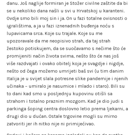
danu. Još naglije formiran je Stožer civilne zaštite da bi
se u nekoliko dana našli u svi u Hrvatskoj u karanteni.
Ovdje smo bili moj sin i ja. On u fazi totalne ovisnosti o
igralištima, a ja u fazi iznenadnih buđenja noću s
lupavicama srca. Koje su trajale. Koje su me
upozoravale da me neopisivo strah, da taj strah
žestoko potiskujem, da se suočavamo s nečime što će
promijeniti način života svima, nešto što će nas još
više razdvajati i ovako obitelj koja je svagdje i nigdje,
nešto od čega možemo umrijeti baš svi (u tim danim
Italija je u svijet slala potresne slike pandemije i njenih
učinaka – umiralo je nasumice i mlado i staro). Bili su
to dani kad smo u posljednju kupovinu otišli sa
strahom i totalno praznim mozgom. Kad je dio judi s
parkinga šoping centra doslovno letio prema ljekarni, a
drugi dio u dućan. Ostale trgovine mogli su mirno
zatvoriti jer ih nitko nije ni primijećivao.