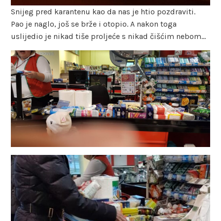
Snijeg pred karantenu kao da nas je htio pozdraviti.
Pao je naglo, još se brže i otopio. A nakon toga
uslijedio je nikad tiše proljeće s nikad čišćim nebom…