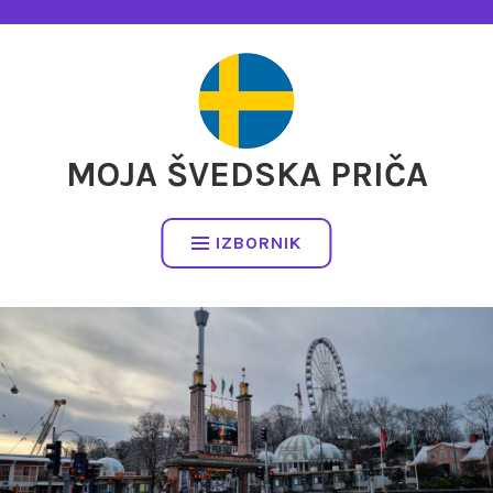
Preskočite
na
sadržaj
MOJA ŠVEDSKA PRIČA
IZBORNIK