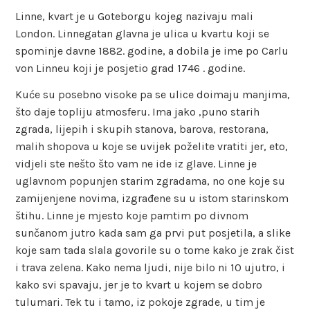
Linne, kvart je u Goteborgu kojeg nazivaju mali
London. Linnegatan glavna je ulica u kvartu koji se
spominje davne 1882. godine, a dobila je ime po Carlu
von Linneu koji je posjetio grad 1746 . godine.
Kuće su posebno visoke pa se ulice doimaju manjima,
što daje topliju atmosferu. Ima jako ,puno starih
zgrada, lijepih i skupih stanova, barova, restorana,
malih shopova u koje se uvijek poželite vratiti jer, eto,
vidjeli ste nešto što vam ne ide iz glave. Linne je
uglavnom popunjen starim zgradama, no one koje su
zamijenjene novima, izgrađene su u istom starinskom
štihu. Linne je mjesto koje pamtim po divnom
sunčanom jutro kada sam ga prvi put posjetila, a slike
koje sam tada slala govorile su o tome kako je zrak čist
i trava zelena. Kako nema ljudi, nije bilo ni 10 ujutro, i
kako svi spavaju, jer je to kvart u kojem se dobro
tulumari. Tek tu i tamo, iz pokoje zgrade, u tim je