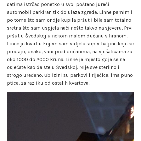
satima istrčao ponetko u svoj pošteno jureći
automobil parkiran tik do ulaza zgrade. Linne pamim i
po tome što sam ondje kupila pršut i bila sam totalno
sretna što sam uspjela naći nešto takvo na sjeveru. Prvi
pršut u Švedskoj u nekom malom dućanu s hranom.
Linne je kvart u kojem sam vidjela super haljine koje se
prodaju, onako, vani pred dućanima, na vješalicama za
oko 1000 do 2000 kruna. Linne je mjesto gdje se ne
osjećate kao da ste u Švedskoj. Nije sve sterilno i
strogo uređeno. Ublizini su parkovi i riječica, ima puno
ptica, za razliku od ostalih kvartova.