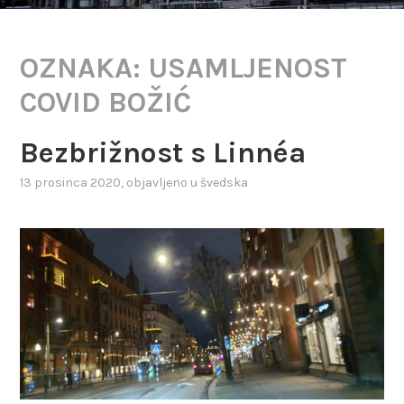
OZNAKA:
USAMLJENOST
COVID BOŽIĆ
Bezbrižnost s Linnéa
13 prosinca 2020
, objavljeno u
švedska