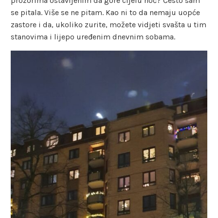
prozorima ostavljenim da gore cijelu noć? Često sam
se pitala. Više se ne pitam. Kao ni to da nemaju uopće
zastore i da, ukoliko zurite, možete vidjeti svašta u tim
stanovima i lijepo uređenim dnevnim sobama.