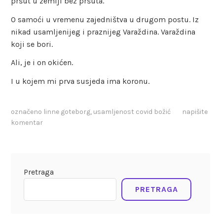
pršut u zemlji bez pršuta.
O samoći u vremenu zajedništva u drugom postu. Iz
nikad usamljenijeg i praznijeg Varaždina. Varaždina
koji se bori.
Ali, je i on okićen.
I u kojem mi prva susjeda ima koronu.
označeno
linne goteborg
,
usamljenost covid božić
napišite
komentar
Pretraga
PRETRAGA