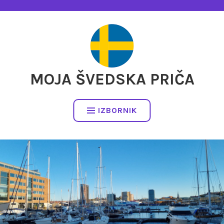
Preskočite
na
sadržaj
MOJA ŠVEDSKA PRIČA
IZBORNIK