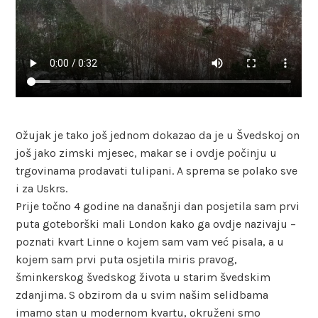
Ožujak je tako još jednom dokazao da je u Švedskoj on
još jako zimski mjesec, makar se i ovdje počinju u
trgovinama prodavati tulipani. A sprema se polako sve
i za Uskrs.
Prije točno 4 godine na današnji dan posjetila sam prvi
puta goteborški mali London kako ga ovdje nazivaju –
poznati kvart Linne o kojem sam vam već pisala, a u
kojem sam prvi puta osjetila miris pravog,
šminkerskog švedskog života u starim švedskim
zdanjima. S obzirom da u svim našim selidbama
imamo stan u modernom kvartu, okruženi smo