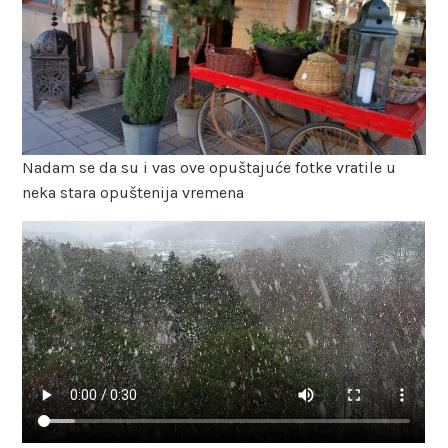
Nadam se da su i vas ove opuštajuće fotke vratile u
neka stara opuštenija vremena