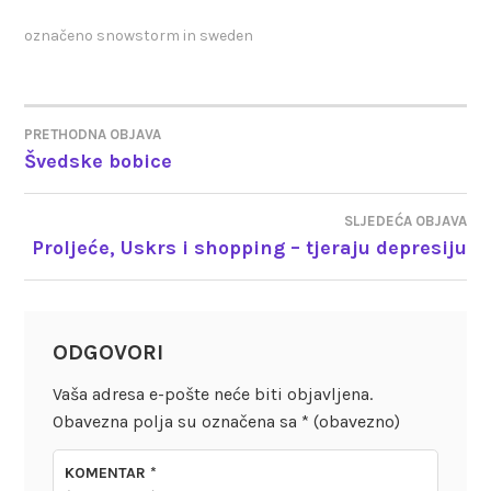
označeno
snowstorm in sweden
PRETHODNA OBJAVA
NAVIGACIJA
Švedske bobice
OBJAVA
SLJEDEĆA OBJAVA
Proljeće, Uskrs i shopping – tjeraju depresiju
ODGOVORI
Vaša adresa e-pošte neće biti objavljena.
Obavezna polja su označena sa
* (obavezno)
KOMENTAR
*