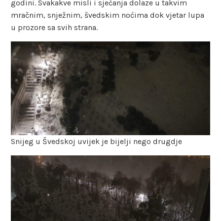
godini. Svakakve misli i sjećanja dolaze u takvim
mračnim, snježnim, švedskim noćima dok vjetar lupa
u prozore sa svih strana.
Snijeg u Švedskoj uvijek je bijelji nego drugdje