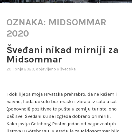
OZNAKA:
MIDSOMMAR
2020
Šveđani nikad mirniji za
Midsommar
20 lipnja 2020
, objavljeno u
švedska
I dok lijepa moja Hrvatska prehrabro, da ne kažem i
naivno, hoda uokolo bez maski i zbraja iz sata u sat
(ponovno!!) pozitivne te pušta u zemlju turiste, ono
baš sve, Šveđani su se izgleda dobrano primirili.
Kako javlja Goteborg Posten jedan od najpoznatijih
listova u Göteborgu, u gradu je za Midosommar bilo