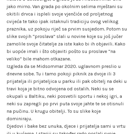
jako mirno. Van grada po okolnim selima mještani su
okitili drvca i ispleli svoje vjenčiće od proljetnog
cvijeća te tako ipak istaknuli tradiciju ovog velikog
praznika, uz pokoju riječ sa prvim susjedom. Potom su
slike svojih “proslava” slali u novine koje su još jučer
zamolile svoje čitatelje za iste kako bi ih objavili. Kako
bi uopće imali i što objaviti pošto su proslave “na
veliko” bile mahom otkazane.
Izgleda da se Midsommar 2020. uglavnom preslio u
dnevne sobe. Tu i tamo pokoji piknik za dvoje ili 3
prijatelja ili prijateljica u parku ili pak obitelj na deki u
travi koja je bitno odvojena od ostalih. Neki su se
okupali u Baltiku, neki posvetili sportu i nekoj igri, a
neki su zapregli po prvi puta svoje jahte te se otisnuli
na pučinu. U krugu obitelji. To su slike koje
dominiraju.
Djedovi i bake bez unuka, djece i prijatelja sami u vrtu
ili u kućama. I stariji su također rado poslali svoje