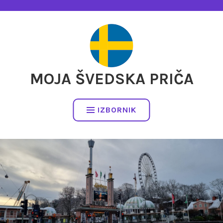
Preskočite
na
sadržaj
MOJA ŠVEDSKA PRIČA
IZBORNIK