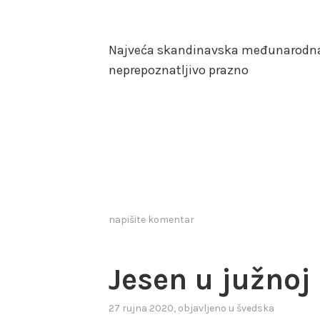
Najveća skandinavska međunarodna 
neprepoznatljivo prazno
napišite komentar
Jesen u južnoj
27 rujna 2020
, objavljeno u
švedska