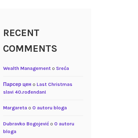
RECENT
COMMENTS
Wealth Management
o
Sreća
Парсер цен
o
Last Christmas
slavi 40.rođendan!
Margareta
o
O autoru bloga
Dubravko Bogojević
o
O autoru
bloga