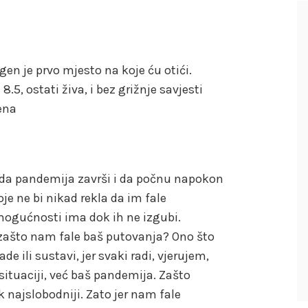
en je prvo mjesto na koje ću otići.
8.5, ostati živa, i bez grižnje savjesti
sena
 da pandemija završi i da počnu napokon
oje ne bi nikad rekla da im fale
mogućnosti ima dok ih ne izgubi.
zašto nam fale baš putovanja? Ono što
e ili sustavi, jer svaki radi, vjerujem,
situaciji, već baš pandemija. Zašto
 najslobodniji. Zato jer nam fale