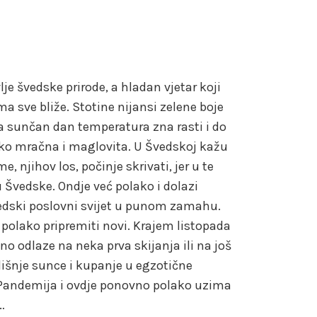
e švedske prirode, a hladan vjetar koji
ma sve bliže. Stotine nijansi zelene boje
Na sunčan dan temperatura zna rasti i do
lako mračna i maglovita. U Švedskoj kažu
, njihov los, počinje skrivati, jer u te
 Švedske. Ondje već polako i dolazi
švedski poslovni svijet u punom zamahu.
 polako pripremiti novi. Krajem listopada
no odlaze na neka prva skijanja ili na još
išnje sunce i kupanje u egzotične
. Pandemija i ovdje ponovno polako uzima
…