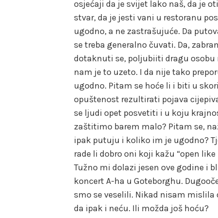
osjećaji da je svijet lako naš, da je
stvar, da je jesti vani u restoranu p
ugodno, a ne zastrašujuće. Da putova
se treba generalno čuvati. Da, zabrani
dotaknuti se, poljubiiti dragu osobu 
nam je to uzeto. I da nije tako prepo
ugodno. Pitam se hoće li i biti u sko
opuštenost rezultirati pojava cijepiv
se ljudi opet posvetiti i u koju kraj
zaštitimo barem malo? Pitam se, naža
ipak putuju i koliko im je ugodno? Tj
rade li dobro oni koji kažu “open like
Tužno mi dolazi jesen ove godine i b
koncert A-ha u Goteborghu. Dugooček
smo se veselili. Nikad nisam mislila d
da ipak i neću. Ili možda još hoću?