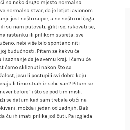
 otići na neko drugo mjesto normalna
osve normalna stvar, da je letjeti avionom
nje jest nešto super, a ne nešto od čega
li su nam putovati, grliti se, rukovati se,
na rastanku ili prilikom susreta, sve
ručeno, nebi više bilo spontano niti
rijoj budućnosti. Pitam se kakvu će
a i saznanje da je svemu kraj. I čemu će
nost ćemo skliznuti nakon što se
lost, jesu li postupili svi dobro koju
eraju li time strah iz sebe van? Pitam se
 never before” i što se pod tim misli.
liži se datum kad sam trebala otići na
ivani, možda i jedan od zadnjih. Baš
a ću ih imati prilike još čuti. Pa izgleda