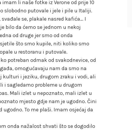
 imam li naše fotke iz Verone od prije 10
slobodno putovale i jele i pile u Italiji.
 svađale se, plakale nasred kafića… I
ije bilo da ćemo se jednom u nekoj
e jedna od druge jer smo od onda
jetile što smo kupile, niti koliko smo
pale u restoranu i putovale.
iko potreban odmak od svakodnevice, od
događa, omogućavaju nam da smo na
kulturi i jeziku, drugom zraku i vodi, ali
li i sagledamo probleme u drugom
pas. Mali izlet u nepoznato, mali izlet u
o poznato mjesto gdje nam je ugodno. Čini
od ugodno. To me plaši. Imam osjećaj da
om onda nažalost shvati što se dogodilo