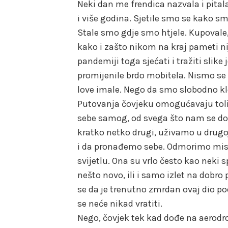
Neki dan me frendica nazvala i pitala
i više godina. Sjetile smo se kako smo 
Stale smo gdje smo htjele. Kupovale,
kako i zašto nikom na kraj pameti n
pandemiji toga sjećati i tražiti slik
promijenile brdo mobitela. Nismo se s
love imale. Nego da smo slobodno klo
Putovanja čovjeku omogućavaju tol
sebe samog, od svega što nam se 
kratko netko drugi, uživamo u drugoj 
i da pronađemo sebe. Odmorimo mis
svijetlu. Ona su vrlo često kao neki s
nešto novo, ili i samo izlet na dobr
se da je trenutno zmrdan ovaj dio p
se neće nikad vratiti.
Nego, čovjek tek kad dođe na aerodr