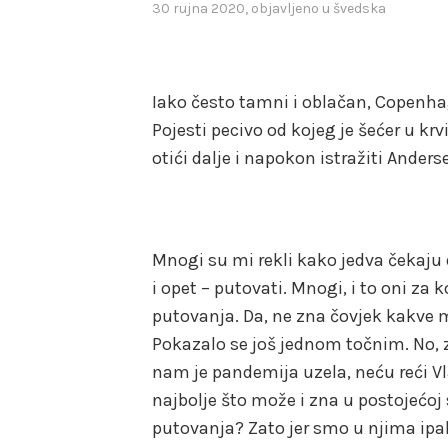
30 rujna 2020
, objavljeno u
švedska
Iako često tamni i oblačan, Copenhag
Pojesti pecivo od kojeg je šećer u krvi 
otići dalje i napokon istražiti Ander
Mnogi su mi rekli kako jedva čekaju
i opet – putovati. Mnogi, i to oni za k
putovanja. Da, ne zna čovjek kakve 
Pokazalo se još jednom točnim. No, 
nam je pandemija uzela, neću reći Vlad
najbolje što može i zna u postojećoj 
putovanja? Zato jer smo u njima ipak