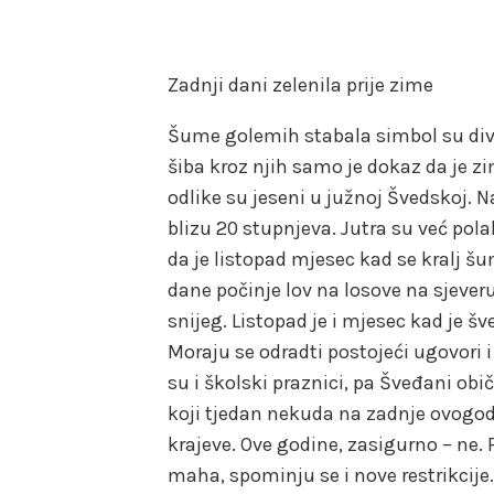
Zadnji dani zelenila prije zime
Šume golemih stabala simbol su divlj
šiba kroz njih samo je dokaz da je zi
odlike su jeseni u južnoj Švedskoj. 
blizu 20 stupnjeva. Jutra su već po
da je listopad mjesec kad se kralj šume
dane počinje lov na losove na sjeveru
snijeg. Listopad je i mjesec kad je 
Moraju se odradti postojeći ugovori i
su i školski praznici, pa Šveđani obič
koji tjedan nekuda na zadnje ovogod
krajeve. Ove godine, zasigurno – ne
maha, spominju se i nove restrikcije