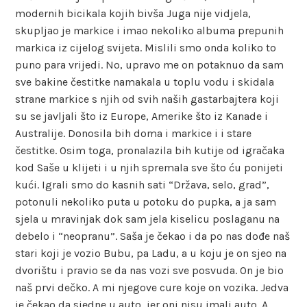
modernih bicikala kojih bivša Juga nije vidjela,
skupljao je markice i imao nekoliko albuma prepunih
markica iz cijelog svijeta. Mislili smo onda koliko to
puno para vrijedi. No, upravo me on potaknuo da sam
sve bakine čestitke namakala u toplu vodu i skidala
strane markice s njih od svih naših gastarbajtera koji
su se javljali što iz Europe, Amerike što iz Kanade i
Australije. Donosila bih doma i markice i i stare
čestitke. Osim toga, pronalazila bih kutije od igračaka
kod Saše u klijeti i u njih spremala sve što ću ponijeti
kući. Igrali smo do kasnih sati “Država, selo, grad”,
potonuli nekoliko puta u potoku do pupka, a ja sam
sjela u mravinjak dok sam jela kiselicu poslaganu na
debelo i “neopranu”. Saša je čekao i da po nas dođe naš
stari koji je vozio Bubu, pa Ladu, a u koju je on sjeo na
dvorištu i pravio se da nas vozi sve posvuda. On je bio
naš prvi dečko. A mi njegove cure koje on vozika. Jedva
je čekao da sjedne u auto, jer oni nisu imali auto. A