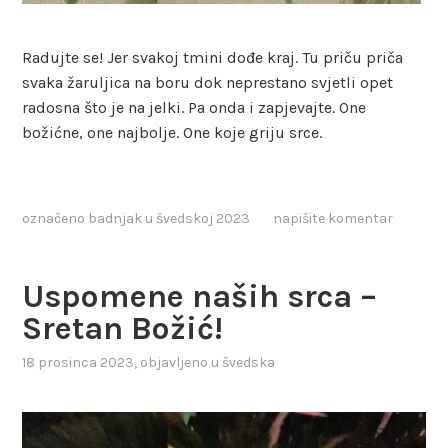
Radujte se! Jer svakoj tmini dođe kraj. Tu priču priča
svaka žaruljica na boru dok neprestano svjetli opet
radosna što je na jelki. Pa onda i zapjevajte. One
božićne, one najbolje. One koje griju srce.
označeno
badnjak u švedskoj 2023
napišite komentar
Uspomene naših srca –
Sretan Božić!
18 prosinca 2023
, objavljeno u
švedska