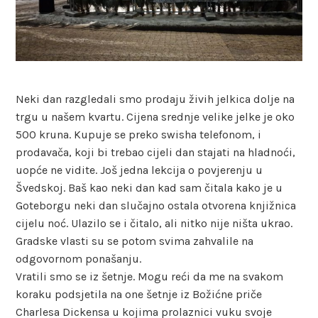
Neki dan razgledali smo prodaju živih jelkica dolje na
trgu u našem kvartu. Cijena srednje velike jelke je oko
500 kruna. Kupuje se preko swisha telefonom, i
prodavača, koji bi trebao cijeli dan stajati na hladnoći,
uopće ne vidite. Još jedna lekcija o povjerenju u
Švedskoj. Baš kao neki dan kad sam čitala kako je u
Goteborgu neki dan slučajno ostala otvorena knjižnica
cijelu noć. Ulazilo se i čitalo, ali nitko nije ništa ukrao.
Gradske vlasti su se potom svima zahvalile na
odgovornom ponašanju.
Vratili smo se iz šetnje. Mogu reći da me na svakom
koraku podsjetila na one šetnje iz Božićne priče
Charlesa Dickensa u kojima prolaznici vuku svoje