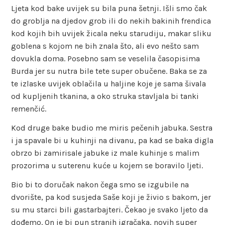
Ljeta kod bake uvijek su bila puna šetnji. Išli smo čak
do groblja na djedov grob ili do nekih bakinih frendica
kod kojih bih uvijek žicala neku starudiju, makar sliku
goblena s kojom ne bih znala što, ali evo nešto sam
dovukla doma. Posebno sam se veselila časopisima
Burda jer su nutra bile tete super obučene. Baka se za
te izlaske uvijek oblačila u haljine koje je sama šivala
od kupljenih tkanina, a oko struka stavljala bi tanki
remenčić.
Kod druge bake budio me miris pečenih jabuka. Sestra
i ja spavale bi u kuhinji na divanu, pa kad se baka digla
obrzo bi zamirisale jabuke iz male kuhinje s malim
prozorima u suterenu kuće u kojem se boravilo ljeti.
Bio bi to doručak nakon čega smo se izgubile na
dvorište, pa kod susjeda Saše koji je živio s bakom, jer
su mu starci bili gastarbajteri. Čekao je svako ljeto da
dođemo. On je bi pun stranih igračaka, novih super