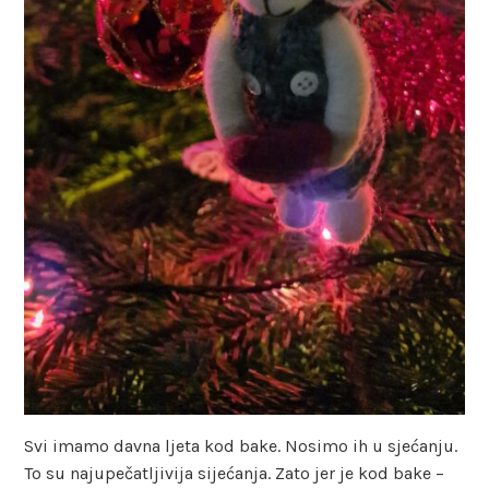
Svi imamo davna ljeta kod bake. Nosimo ih u sjećanju.
To su najupečatljivija sijećanja. Zato jer je kod bake –