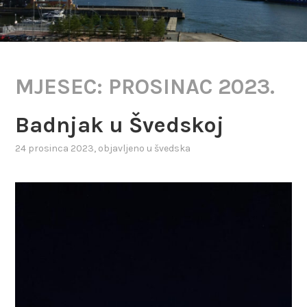
MJESEC:
PROSINAC 2023.
Badnjak u Švedskoj
24 prosinca 2023
, objavljeno u
švedska