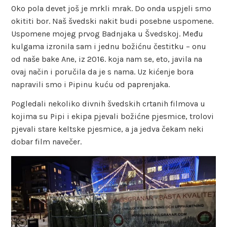
Oko pola devet još je mrkli mrak. Do onda uspjeli smo
okititi bor. Naš švedski nakit budi posebne uspomene.
Uspomene mojeg prvog Badnjaka u Švedskoj. Među
kulgama izronila sam i jednu božićnu čestitku – onu
od naše bake Ane, iz 2016. koja nam se, eto, javila na
ovaj način i poručila da je s nama. Uz kićenje bora
napravili smo i Pipinu kuću od paprenjaka.
Pogledali nekoliko divnih švedskih crtanih filmova u
kojima su Pipi i ekipa pjevali božićne pjesmice, trolovi
pjevali stare keltske pjesmice, a ja jedva čekam neki
dobar film navečer.