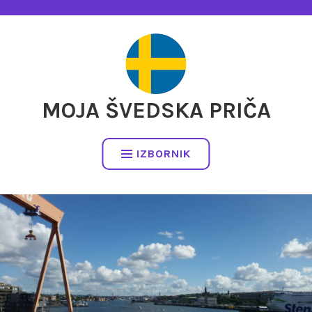
Preskočite
na
sadržaj
MOJA ŠVEDSKA PRIČA
IZBORNIK