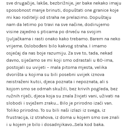
sve drugačije, lakše, bezbrižnije, jer bake nekako imaju
sposobnost manje brinuti, dopuštati one granice koje
mi kao roditelji od straha ne prelazimo. Dopuštaju
nam da letimo po travi na sve načine, dodirujemo
visine zajedno s pticama po drveću na svojim
ljuljačkama i rasti onako kako trebamo. Barem na neko
vrijeme. Oslobođeni bilo kakvog straha. I imamo
osjećaj da nas boje razumiju. Za sve to, tada, nekad
davno, sijećamo se mi koji smo odrastali u 80-ima,
postojali su uvijeti – mala pitoma mjesta, velika
dvorišta u kojima su bili posebni uvijek iznova
neistraženi kutci, djeca poznata i nepoznata, ali s
kojom smo se odmah skužili, bez krivih pogleda, bez
ružnih riječi, djeca koja su znala živjeti vani, uživati na
slobodi i svježem zraku… Bilo je prirodno izaći van.
Toliko prirodno. To su bili naši izlazi iz svega, iz
frustracija, iz strahova, iz doma u kojem smo sve znali
i u kojem je bilo i dosadnjikavo…Sela kod baka.