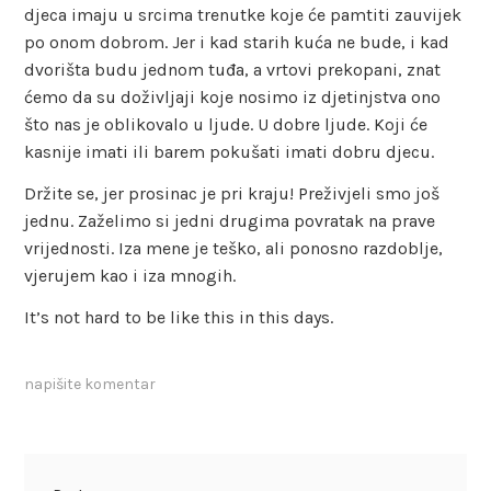
djeca imaju u srcima trenutke koje će pamtiti zauvijek
po onom dobrom. Jer i kad starih kuća ne bude, i kad
dvorišta budu jednom tuđa, a vrtovi prekopani, znat
ćemo da su doživljaji koje nosimo iz djetinjstva ono
što nas je oblikovalo u ljude. U dobre ljude. Koji će
kasnije imati ili barem pokušati imati dobru djecu.
Držite se, jer prosinac je pri kraju! Preživjeli smo još
jednu. Zaželimo si jedni drugima povratak na prave
vrijednosti. Iza mene je teško, ali ponosno razdoblje,
vjerujem kao i iza mnogih.
It’s not hard to be like this in this days.
napišite komentar