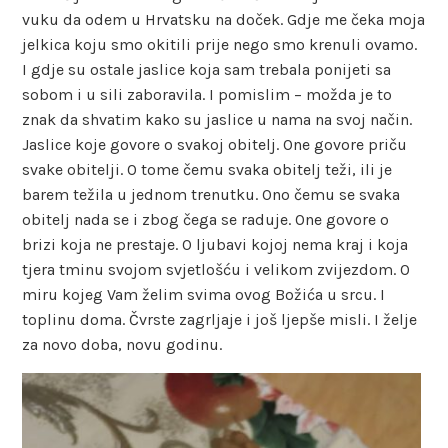
vuku da odem u Hrvatsku na doček. Gdje me čeka moja
jelkica koju smo okitili prije nego smo krenuli ovamo.
I gdje su ostale jaslice koja sam trebala ponijeti sa
sobom i u sili zaboravila. I pomislim – možda je to
znak da shvatim kako su jaslice u nama na svoj način.
Jaslice koje govore o svakoj obitelj. One govore priču
svake obitelji. O tome čemu svaka obitelj teži, ili je
barem težila u jednom trenutku. Ono čemu se svaka
obitelj nada se i zbog čega se raduje. One govore o
brizi koja ne prestaje. O ljubavi kojoj nema kraj i koja
tjera tminu svojom svjetlošću i velikom zvijezdom. O
miru kojeg Vam želim svima ovog Božića u srcu. I
toplinu doma. Čvrste zagrljaje i još ljepše misli. I želje
za novo doba, novu godinu.