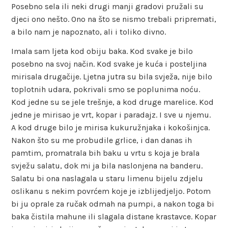
Posebno sela ili neki drugi manji gradovi pružali su
djeci ono nešto. Ono na što se nismo trebali pripremati,
a bilo nam je napoznato, ali i toliko divno.
Imala sam ljeta kod obiju baka. Kod svake je bilo
posebno na svoj način. Kod svake je kuća i posteljina
mirisala drugačije. Ljetna jutra su bila svježa, nije bilo
toplotnih udara, pokrivali smo se poplunima noću.
Kod jedne su se jele trešnje, a kod druge marelice. Kod
jedne je mirisao je vrt, kopar i paradajz. I sve u njemu.
A kod druge bilo je mirisa kukuružnjaka i kokošinjca.
Nakon što su me probudile grlice, i dan danas ih
pamtim, promatrala bih baku u vrtu s koja je brala
svježu salatu, dok mi ja bila naslonjena na banderu.
Salatu bi ona naslagala u staru limenu bijelu zdjelu
oslikanu s nekim povrćem koje je izblijedjeljo. Potom
bi ju oprale za ručak odmah na pumpi, a nakon toga bi
baka čistila mahune ili slagala distane krastavce. Kopar