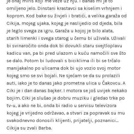
je onaj miris koji me veže uz nju. I danas mi je to
omiljeno jelo. Dinstani krastavci sa kiselim vrhnjem i
koprom. Kod bake su živjeli i bratići, a velika garaža od
Cikija, mojeg ujaka, kojeg je naslijedio od djeda, bila
je leglo svega za igru. Garaža u kojoj je bilo alata,
starih limenki i svega starog u čemu bi uživala. Uživali
bi svinaročito onda dok bi dovukli staru svejtloplavu
kadicu van, pa bi pred ulazom u kuću namočili sve što
se dalo. Potom bi ludovali s biciklima ili bi se trčalo
manijakalno po ulicama dok bi ujo vozio svoj motor
kojeg smo se svi bojali. Ne sjećam se da su prolazili
auti, iako je to danas jako prometna ulica u Čakovcu. A
Ciki je i dan danas bajker. I motora se još uvijek nekako
bojim. Ciki je slušao je dobru muziku i gledao trke po
tv-u, a ako ne bi, onda bi radio u servisu televizora
kojeg je vrijedno održavao, a stvari za popravak su mu
svakodnevno donosili klijenti, prijatelji, poznanici…
Cikija su zvali Barba.