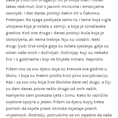
takav nedirnut, čist s jasnim mirisima i emocijama
zauvijek. I dan danas postoji bakin vrt u Čakovcu.
Prekopan. Na njega podsjeća samo tu i tamo koja cigla
ukopana koja je ostala u zemlji, a koja je označavala
gredice. Kod one druge i danas postoji kuća koja je
obnovljena, ali nema trešnje. Nju su izvadili. Neki
drugi ljudi žive ondje gdje su ostala sjećanja, gdje su
ostali naše misli i doživljali. Doživljaji koji su itekako
živi i s godinama i koji ne blijede nimalo. Naprotiv.
Pišem ovo za svu djecu koja su krenula ove godine u
školu. I koja su hrabro prošla kroz prvu socijalizaciju.
Kao i za svu onu koja žive školske dane već dugo, a čiji
su dani danas posve nešto drugo od onih naših.
Namjerno sam povezala ljeta i zimu. Kako bi različite
svjetove spojila u jedan. Pišem za djecu kojoj treba
pomoći da osjete prave istinske osjećaje pravih
vrijednosti. Roditelji, potrudimo se svi zajedno da naša