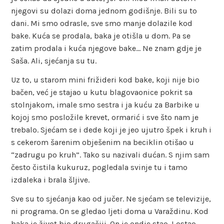
njegovi su dolazi doma jednom godišnje. Bili su to
dani. Mi smo odrasle, sve smo manje dolazile kod
bake. Kuća se prodala, baka je otišla u dom. Pa se
zatim prodala i kuća njegove bake… Ne znam gdje je
Saša. Ali, sjećanja su tu.
Uz to, u starom mini frižideri kod bake, koji nije bio
bačen, već je stajao u kutu blagovaonice pokrit sa
stolnjakom, imale smo sestra i ja kuću za Barbike u
kojoj smo posložile krevet, ormarić i sve što nam je
trebalo. Sjećam se i dede koji je jeo ujutro špek i kruh i
s cekerom šarenim obješenim na beciklin otišao u
“zadrugu po kruh”. Tako su nazivali dućan. S njim sam
često čistila kukuruz, pogledala svinje tu i tamo
izdaleka i brala šljive.
Sve su to sjećanja kao od jučer. Ne sjećam se televizije,
ni programa. On se gledao ljeti doma u Varaždinu. Kod
baka je život bio drugačiji. On je ondje stao. I ostao