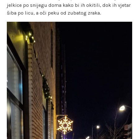
jelkice po snijegu doma kako bi ih okitili, dok ih vjetar
šiba po licu, a oči peku od zubatog zraka.