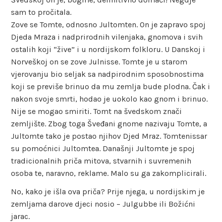
sam to pročitala.
Zove se Tomte, odnosno Jultomten. On je zapravo spoj
Djeda Mraza i nadprirodnih vilenjaka, gnomova i svih
ostalih koji “žive” i u nordijskom folkloru. U Danskoj i
Norveškoj on se zove Julnisse. Tomte je u starom
vjerovanju bio seljak sa nadpirodnim sposobnostima
koji se previše brinuo da mu zemlja bude plodna. Čak i
nakon svoje smrti, hodao je uokolo kao gnom i brinuo.
Nije se mogao smiriti. Tomt na švedskom znači
zemljište. Zbog toga Šveđani gnome nazivaju Tomte, a
Jultomte tako je postao njihov Djed Mraz. Tomtenissar
su pomoćnici Jultomtea. Današnji Jultomte je spoj
tradicionalnih priča mitova, stvarnih i suvremenih
osoba te, naravno, reklame. Malo su ga zakomplicirali.
No, kako je išla ova priča? Prije njega, u nordijskim je
zemljama darove djeci nosio – Julgubbe ili Božićni
jarac.