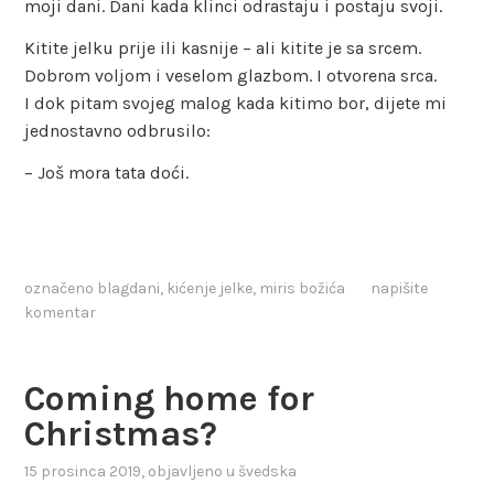
moji dani. Dani kada klinci odrastaju i postaju svoji.
Kitite jelku prije ili kasnije – ali kitite je sa srcem.
Dobrom voljom i veselom glazbom. I otvorena srca.
I dok pitam svojeg malog kada kitimo bor, dijete mi
jednostavno odbrusilo:
– Još mora tata doći.
označeno
blagdani
,
kićenje jelke
,
miris božića
napišite
komentar
Coming home for
Christmas?
15 prosinca 2019
, objavljeno u
švedska