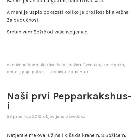
Barem jedan dan u godini, barem dva sata.
A meni je uspio pokazati koliko je prošlost bila važna.
Za budućnost.
Sretan vam Božić od vaše iseljenice.
označeno
badnjak u švedskoj
,
božić u švedskoj
,
kalle anka
,
obitelj
,
pajo patak
napišite komentar
Naši prvi Pepparkakshus-
i
22 prosinca 2019
, objavljeno u
švedska
Natjerale me ova južina i kiša da krenem. S Božićem.