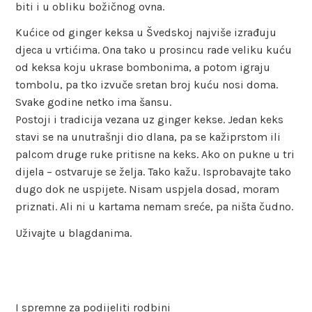
biti i u obliku božičnog ovna.
Kućice od ginger keksa u Švedskoj najviše izrađuju
djeca u vrtićima. Ona tako u prosincu rade veliku kuću
od keksa koju ukrase bombonima, a potom igraju
tombolu, pa tko izvuče sretan broj kuću nosi doma.
Svake godine netko ima šansu.
Postoji i tradicija vezana uz ginger kekse. Jedan keks
stavi se na unutrašnji dio dlana, pa se kažiprstom ili
palcom druge ruke pritisne na keks. Ako on pukne u tri
dijela – ostvaruje se želja. Tako kažu. Isprobavajte tako
dugo dok ne uspijete. Nisam uspjela dosad, moram
priznati. Ali ni u kartama nemam sreće, pa ništa čudno.
Uživajte u blagdanima.
I spremne za podijeliti rodbini