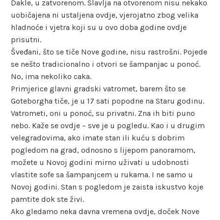
Dakle, u zatvorenom. Slavlja na otvorenom nisu nekako
uobičajena ni ustaljena ovdje, vjerojatno zbog velika
hladnoće i vjetra koji su u ovo doba godine ovdje
prisutni.
Šveđani, što se tiče Nove godine, nisu rastrošni. Pojede
se nešto tradicionalno i otvori se šampanjac u ponoć.
No, ima nekoliko caka.
Primjerice glavni gradski vatromet, barem što se
Goteborgha tiče, je u 17 sati popodne na Staru godinu.
Vatrometi, oni u ponoć, su privatni. Zna ih biti puno
nebo. Kaže se ovdje – sve je u pogledu. Kao i u drugim
velegradovima, ako imate stan ili kuću s dobrim
pogledom na grad, odnosno s lijepom panoramom,
možete u Novoj godini mirno uživati u udobnosti
vlastite sofe sa šampanjcem u rukama. I ne samo u
Novoj godini. Stan s pogledom je zaista iskustvo koje
pamtite dok ste živi.
Ako gledamo neka davna vremena ovdje, doček Nove