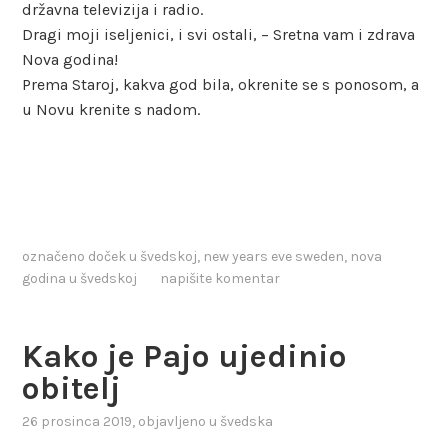
državna televizija i radio.
Dragi moji iseljenici, i svi ostali, – Sretna vam i zdrava
Nova godina!
Prema Staroj, kakva god bila, okrenite se s ponosom, a
u Novu krenite s nadom.
označeno
doček u švedskoj
,
new years eve sweden
,
nova
godina u švedskoj
napišite komentar
Kako je Pajo ujedinio
obitelj
26 prosinca 2019
, objavljeno u
švedska