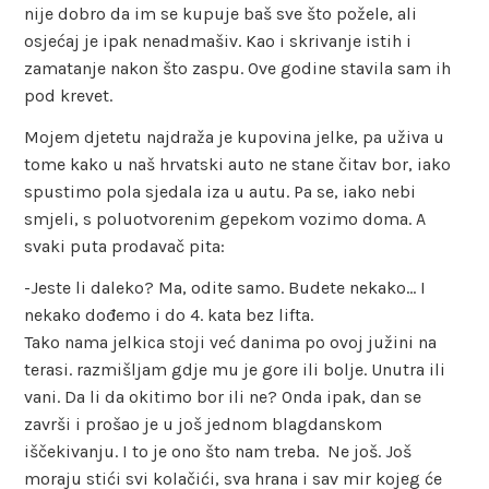
nije dobro da im se kupuje baš sve što požele, ali
osjećaj je ipak nenadmašiv. Kao i skrivanje istih i
zamatanje nakon što zaspu. Ove godine stavila sam ih
pod krevet.
Mojem djetetu najdraža je kupovina jelke, pa uživa u
tome kako u naš hrvatski auto ne stane čitav bor, iako
spustimo pola sjedala iza u autu. Pa se, iako nebi
smjeli, s poluotvorenim gepekom vozimo doma. A
svaki puta prodavač pita:
-Jeste li daleko? Ma, odite samo. Budete nekako… I
nekako dođemo i do 4. kata bez lifta.
Tako nama jelkica stoji već danima po ovoj južini na
terasi. razmišljam gdje mu je gore ili bolje. Unutra ili
vani. Da li da okitimo bor ili ne? Onda ipak, dan se
završi i prošao je u još jednom blagdanskom
iščekivanju. I to je ono što nam treba. Ne još. Još
moraju stići svi kolačići, sva hrana i sav mir kojeg će