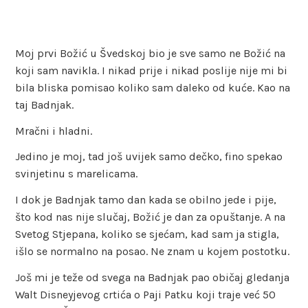
Moj prvi Božić u Švedskoj bio je sve samo ne Božić na
koji sam navikla. I nikad prije i nikad poslije nije mi bi
bila bliska pomisao koliko sam daleko od kuće. Kao na
taj Badnjak.
Mračni i hladni.
Jedino je moj, tad još uvijek samo dečko, fino spekao
svinjetinu s marelicama.
I dok je Badnjak tamo dan kada se obilno jede i pije,
što kod nas nije slučaj, Božić je dan za opuštanje. A na
Svetog Stjepana, koliko se sjećam, kad sam ja stigla,
išlo se normalno na posao. Ne znam u kojem postotku.
Još mi je teže od svega na Badnjak pao običaj gledanja
Walt Disneyjevog crtića o Paji Patku koji traje već 50