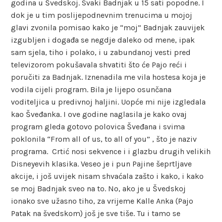
godina u Švedskoj. Svaki Badnjak u 15 sati popodne. I
dok je u tim poslijepodnevnim trenucima u mojoj
glavi zvonila pomisao kako je “moj” Badnjak zauvijek
izgubljen i događa se negdje daleko od mene, ipak
sam sjela, tiho i polako, i u zabundanoj vesti pred
televizorom pokušavala shvatiti što će Pajo reći i
poručiti za Badnjak. Iznenadila me vila hostesa koja je
vodila cijeli program. Bila je lijepo osunčana
voditeljica u predivnoj haljini. Uopće mi nije izgledala
kao Šveđanka. I ove godine naglasila je kako ovaj
program gleda gotovo polovica Šveđana i svima
poklonila “From all of us, to all of you” , što je naziv
programa. Crtić nosi sekvence i i glazbu drugih velikih
Disneyevih klasika. Veseo je i pun Pajine šeprtljave
akcije, i još uvijek nisam shvaćala zašto i kako, i kako
se moj Badnjak sveo na to. No, ako je u Švedskoj
ionako sve užasno tiho, za vrijeme Kalle Anka (Pajo
Patak na švedskom) još je sve tiše. Tu i tamo se