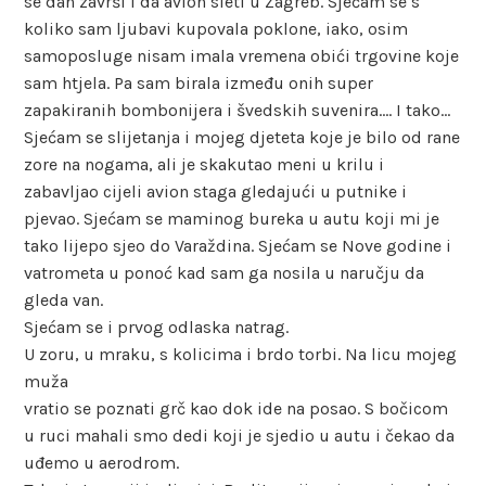
se dan završi i da avion sleti u Zagreb. Sjećam se s
koliko sam ljubavi kupovala poklone, iako, osim
samoposluge nisam imala vremena obići trgovine koje
sam htjela. Pa sam birala između onih super
zapakiranih bombonijera i švedskih suvenira…. I tako…
Sjećam se slijetanja i mojeg djeteta koje je bilo od rane
zore na nogama, ali je skakutao meni u krilu i
zabavljao cijeli avion staga gledajući u putnike i
pjevao. Sjećam se maminog bureka u autu koji mi je
tako lijepo sjeo do Varaždina. Sjećam se Nove godine i
vatrometa u ponoć kad sam ga nosila u naručju da
gleda van.
Sjećam se i prvog odlaska natrag.
U zoru, u mraku, s kolicima i brdo torbi. Na licu mojeg
muža
vratio se poznati grč kao dok ide na posao. S bočicom
u ruci mahali smo dedi koji je sjedio u autu i čekao da
uđemo u aerodrom.