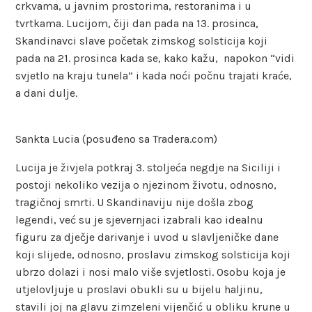
crkvama, u javnim prostorima, restoranima i u
tvrtkama. Lucijom, čiji dan pada na 13. prosinca,
Skandinavci slave početak zimskog solsticija koji
pada na 21. prosinca kada se, kako kažu, napokon “vidi
svjetlo na kraju tunela” i kada noći počnu trajati kraće,
a dani dulje.
Sankta Lucia (posuđeno sa Tradera.com)
Lucija je živjela potkraj 3. stoljeća negdje na Siciliji i
postoji nekoliko vezija o njezinom životu, odnosno,
tragičnoj smrti. U Skandinaviju nije došla zbog
legendi, već su je sjevernjaci izabrali kao idealnu
figuru za dječje darivanje i uvod u slavljeničke dane
koji slijede, odnosno, proslavu zimskog solsticija koji
ubrzo dolazi i nosi malo više svjetlosti. Osobu koja je
utjelovljuje u proslavi obukli su u bijelu haljinu,
stavili joj na glavu zimzeleni vijenčić u obliku krune u