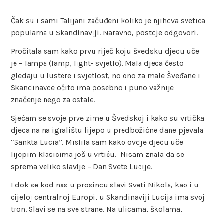
Čak su i sami Talijani začuđeni koliko je njihova svetica
popularna u Skandinaviji. Naravno, postoje odgovori.
Pročitala sam kako prvu riječ koju švedsku djecu uče
je – lampa (lamp, light- svjetlo). Mala djeca često
gledaju u lustere i svjetlost, no ono za male Šveđane i
Skandinavce očito ima posebno i puno važnije
značenje nego za ostale.
Sjećam se svoje prve zime u Švedskoj i kako su vrtička
djeca na na igralištu lijepo u predbožićne dane pjevala
“Sankta Lucia”. Mislila sam kako ovdje djecu uče
lijepim klasicima još u vrtiću. Nisam znala da se
sprema veliko slavlje – Dan Svete Lucije.
I dok se kod nas u prosincu slavi Sveti Nikola, kao i u
cijeloj centralnoj Europi, u Skandinaviji Lucija ima svoj
tron. Slavi se na sve strane. Na ulicama, školama,