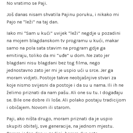
No vratimo se Paji.
Još danas nisam shvatila Pajinu poruku, i nikako mi
Pajo ne “leži” na taj dan.
Iako mi “Sam u kući” uvijek “leži” negdje u pozadini
na mojem blagdanskom tv programu u kući, makar
samo na pola sata stavim na program gdje ga
emitiraju, toliko da mi “uđe” u dom. Ne zato jer
blagdani nisu blagdani bez tog filma, nego
jednostavno zato jer mi je uspio ući u srce. Jer ga
moram vidjeti. Postoje takve neobjašnjive stvari za
koje nismo svijesni da postoje i da su u nama. Ili ih ne
želimo priznati da nam pašu. Ali one su tu. I događaju
se. Bile one dobre ili loše. Ali polako postaju tradicijom
i običajem. Novom ili starom.
Paji, ako ništa drugo, moram priznati da je uspio
skupiti obitelj, sve generacije, na jednom mjestu.