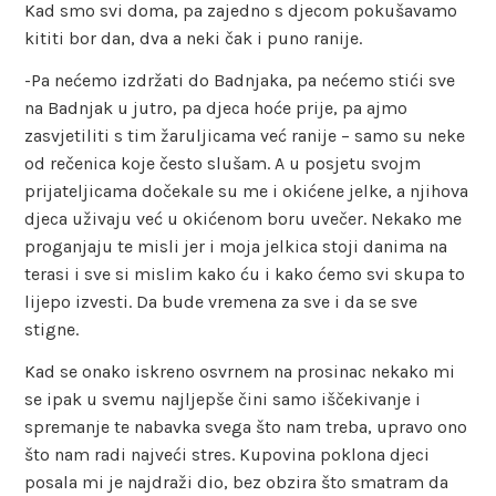
Kad smo svi doma, pa zajedno s djecom pokušavamo
kititi bor dan, dva a neki čak i puno ranije.
-Pa nećemo izdržati do Badnjaka, pa nećemo stići sve
na Badnjak u jutro, pa djeca hoće prije, pa ajmo
zasvjetiliti s tim žaruljicama već ranije – samo su neke
od rečenica koje često slušam. A u posjetu svojm
prijateljicama dočekale su me i okićene jelke, a njihova
djeca uživaju već u okićenom boru uvečer. Nekako me
proganjaju te misli jer i moja jelkica stoji danima na
terasi i sve si mislim kako ću i kako ćemo svi skupa to
lijepo izvesti. Da bude vremena za sve i da se sve
stigne.
Kad se onako iskreno osvrnem na prosinac nekako mi
se ipak u svemu najljepše čini samo iščekivanje i
spremanje te nabavka svega što nam treba, upravo ono
što nam radi najveći stres. Kupovina poklona djeci
posala mi je najdraži dio, bez obzira što smatram da