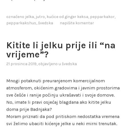
označeno
jelka
,
jutro
,
kućice od ginger keksa
,
pepparkakor
,
pepparkakshus
,
švedska
napišite komentar
Kitite li jelku prije ili “na
vrijeme”?
21 prosinca 2019
, objavljeno u
švedska
Mnogi potaknuti preuranjenom komercijalnom
atmosferom, okićenim gradovima i javnim prostorima
sve češće i ranije počinju ukrašavati i svoje domove.
No, imate li pravi osjećaj blagdana ako kitite jelku
doma prije Badnjaka?
Moram priznati da pod pritiskom nedostatka vremena
svi želimo ubaciti kićenje jelke u neki mirni trenutak.