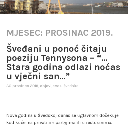
MJESEC:
PROSINAC 2019.
Šveđani u ponoć čitaju
poeziju Tennysona – “…
Stara godina odlazi noćas
u vječni san…”
30 prosinca 2019
, objavljeno u
švedska
Nova godina u Švedskoj danas se uglavnom dočekuje
kod kuće, na privatnim partyjima ili u restoranima.