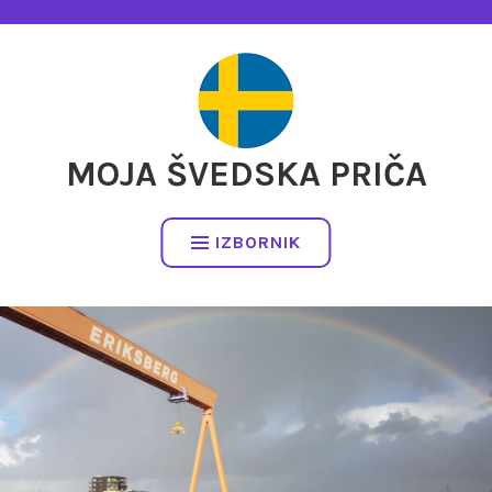
Preskočite
na
sadržaj
MOJA ŠVEDSKA PRIČA
IZBORNIK