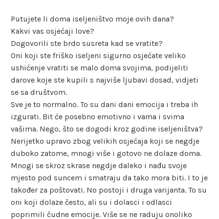
Putujete li doma iseljeništvo moje ovih dana?
Kakvi vas osjećaji love?
Dogovorili ste brdo susreta kad se vratite?
Oni koji ste friško iseljeni sigurno osjećate veliko
ushićenje vratiti se malo doma svojima, podijeliti
darove koje ste kupili s najviše ljubavi dosad, vidjeti
se sa društvom.
Sve je to normalno. To su dani dani emocija i treba ih
izgurati. Bit će posebno emotivno i vama i svima
vašima. Nego, što se dogodi kroz godine iseljeništva?
Nerijetko upravo zbog velikih osjećaja koji se negdje
duboko zatome, mnogi više i gotovo ne dolaze doma.
Mnogi se skroz skrase negdje daleko i nađu svoje
mjesto pod suncem i smatraju da tako mora biti. I to je
također za poštovati. No postoji i druga varijanta. To su
oni koji dolaze često, ali su i dolasci i odlasci
poprimili čudne emocije. Više se ne raduju onoliko