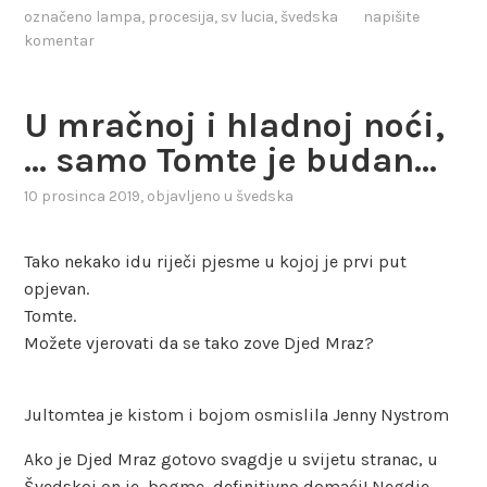
označeno
lampa
,
procesija
,
sv lucia
,
švedska
napišite
komentar
U mračnoj i hladnoj noći,
… samo Tomte je budan…
10 prosinca 2019
, objavljeno u
švedska
Tako nekako idu riječi pjesme u kojoj je prvi put
opjevan.
Tomte.
Možete vjerovati da se tako zove Djed Mraz?
Jultomtea je kistom i bojom osmislila Jenny Nystrom
Ako je Djed Mraz gotovo svagdje u svijetu stranac, u
Švedskoj on je, bogme, definitivno domaći! Negdje