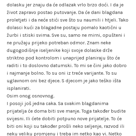
dolasku jer znaju da će odlazak vrlo brzo doći. I da je
život zapravo postao putovanje. Da će dani blagdana
proletjeti i da neće stići sve što su naumili i htjeli. Tako
dolasci kući za blagadne postaju pomalo kaotični u
žurbi i stiski svima. Sve su, samo ne mirni, opušteni i
ne pružaju prijeko potreban odmor. Znam neke
dugogodišnje iseljenike koji svoje dolaske drže
striktno pod kontrolom i unaprijed planiraju što će
raditi i to doslovno datumski. To mi se čini jako dobro
i najmanje bolno. To su oni iz treće varijante. To su
uglavnom oni bez djece. S djecom je jako teško išta
isplanirati.
Osim onog osnovnog.
I posoji još jedna caka. Sa svakim blagdanima
prijatelja će doma biti sve manje. Toga također budite
svijesni. Ili ćete dobiti potpuno nove prijatelje. To će
biti oni koji su također prošli neko seljenje, razvod ili
neku veliku promjenu i treba im netko kao vi. Netko