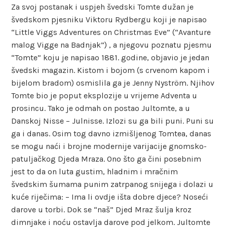
Za svoj postanak i uspjeh švedski Tomte dužan je
švedskom pjesniku Viktoru Rydbergu koji je napisao
“Little Viggs Adventures on Christmas Eve” (“Avanture
malog Vigge na Badnjak”) , a njegovu poznatu pjesmu
“Tomte” koju je napisao 1881. godine, objavio je jedan
švedski magazin. Kistom i bojom (s crvenom kapom i
bijelom bradom) osmislila ga je Jenny Nyström. Njihov
Tomte bio je poput eksplozije u vrijeme Adventa u
prosincu. Tako je odmah on postao Jultomte, a u
Danskoj Nisse – Julnisse. Izlozi su ga bili puni. Puni su
ga i danas. Osim tog davno izmišljenog Tomtea, danas
se mogu naći i brojne modernije varijacije gnomsko-
patuljačkog Djeda Mraza. Ono što ga čini posebnim
jest to da on luta gustim, hladnim i mračnim
švedskim šumama punim zatrpanog snijega i dolazi u
kuće riječima: – Ima li ovdje išta dobre djece? Noseći
darove u torbi. Dok se “naš” Djed Mraz šulja kroz
dimnjake i noću ostavlja darove pod jelkom. Jultomte