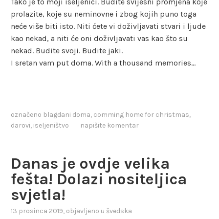
Tako je to moji iseljenici. Budite svijesni promjena koje
prolazite, koje su neminovne i zbog kojih puno toga
neće više biti isto. Niti ćete vi doživljavati stvari i ljude
kao nekad, a niti će oni doživljavati vas kao što su
nekad. Budite svoji. Budite jaki.
I sretan vam put doma. With a thousand memories…
označeno
blagdani doma
,
comming home for christmas
,
darovi
,
iseljeništvo
napišite komentar
Danas je ovdje velika
fešta! Dolazi nositeljica
svjetla!
13 prosinca 2019
, objavljeno u
švedska