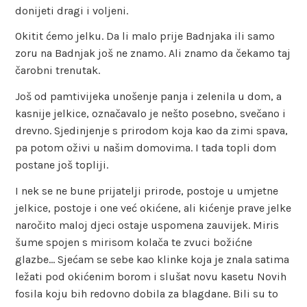
donijeti dragi i voljeni.
Okitit ćemo jelku. Da li malo prije Badnjaka ili samo
zoru na Badnjak još ne znamo. Ali znamo da čekamo taj
čarobni trenutak.
Još od pamtivijeka unošenje panja i zelenila u dom, a
kasnije jelkice, označavalo je nešto posebno, svečano i
drevno. Sjedinjenje s prirodom koja kao da zimi spava,
pa potom oživi u našim domovima. I tada topli dom
postane još topliji.
I nek se ne bune prijatelji prirode, postoje u umjetne
jelkice, postoje i one već okićene, ali kićenje prave jelke
naročito maloj djeci ostaje uspomena zauvijek. Miris
šume spojen s mirisom kolača te zvuci božićne
glazbe… Sjećam se sebe kao klinke koja je znala satima
ležati pod okićenim borom i slušat novu kasetu Novih
fosila koju bih redovno dobila za blagdane. Bili su to