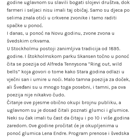
godine uglavnom su slavili bogati slojevi društva, dok
farmeri i seljaci nisu imali taj običaj. Samo su djeca po
selima znala otići u crkvene zvonike i tamo raditi
spačke u ponoć.
I danas, u ponoć na Novu godinu, zvone zvona u
švedskim crkvama.
U Stockholmu postoji zanimljiva tradicija od 1895.
godine. I štokholmskom parku Skansen točno u ponoć
čita se poezija od Alfreda Tennysona “Ring out, wild
bells” koja govori o tome kako Stara godina odlazi u
vječni san i umire u noći. Malo tamna poezija za doček,
ali Šveđani su u mnogo toga posebni, i tamni, pa ova
poezija nije nikakvo čudo.
Čitanje ove pjesme obično okupi brojnu publiku, a
uglavnom su je dosad čitali poznati glumci i glumice.
Neki su čak imali tu čast da čitaju i po 10 i više godina
zaredom. Ove godine pročitat će je okupljenima u
ponoć glumica Lena Endre. Program prenose i švedska