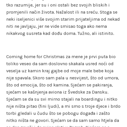
tko razumije, jer su i oni ostali bez svojih bliskih i
promjenili način života. Nažalost ili na sreću. Stoga se
neki iseljenici više svojim starim prijateljima od nekad
niti ne javljaju, jer ne vide smisao toga ako nema
nikakvog susreta kad dođu doma. Tužno, ali istinito.
Coming home for Christmas za mene je prvi puta bio
toliko veseo da sam doslovno skakala usred noći od
veselja uz kamin kraj gajbe od moje male bebe koja
nije spavala. Skoro sam pala u nesvijest, što od umora,
što od emocija, što od kamina. Sjećam se pakiranja,
sjećam se kašnjenja aviona iz Švedske za Dansku.
Sjećam se da su svi mirno stajali na boardingu i nitko
nije ništa pitao (fini ljudi), a mi smo s troje djece i brdo
torbi gledali u čudu što se pobogu događa i zašto
nitko ništa ne govori. Sjećam se da sam samo htjela da