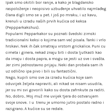
Ipak smo okitili bor ranije, a kako je blagdansko
raspoloženje i neopisivo uzbuđenje uhvatilo najmlađeg
člana digli smo se u pet. I još po mraku, i uz kavu,
krenuli u izradu naših prvih kućica od keksa
(Peppparkakshus).
Popularni Pepparkakor su poznati švedski zimski
tradicionalni keksi o kojima sam već pisala. Tanki i vrlo
hrskavi. Nek ih čak smatraju vrstom grickalice. Puni cu
cimeta i ginera, nekad znaju biti i dosta ljutkasti kao
da imaju i dosta papra, a mogu se jesti uz sve i svašta.
Jer zimi jednostavno prijaju. Neki dan probala sam ih
uz odlično ipa pivo i bili su fantastični.
Nego, kupili smo sve za izradu kućica koje sam
oduvijek željela napraviti, ali nikad se nisam usudila,
jer su mi svi govorili kako su dosta zafrnkute za raditi.
No, dobro.. Moj muž me uvijek tjera do ostvarujem
svoje snove. I u trenu je umorno jutro postalo radno i
razigrano. A kućice su se redale.