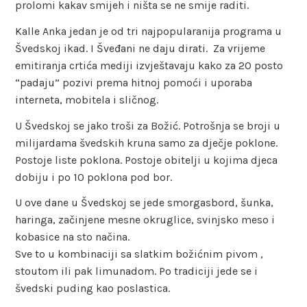
prolomi kakav smijeh i ništa se ne smije raditi.
Kalle Anka jedan je od tri najpopularanija programa u
Švedskoj ikad. I Šveđani ne daju dirati. Za vrijeme
emitiranja crtića mediji izvještavaju kako za 20 posto
“padaju” pozivi prema hitnoj pomoći i uporaba
interneta, mobitela i sličnog.
U Švedskoj se jako troši za Božić. Potrošnja se broji u
milijardama švedskih kruna samo za dječje poklone.
Postoje liste poklona. Postoje obitelji u kojima djeca
dobiju i po 10 poklona pod bor.
U ove dane u Švedskoj se jede smorgasbord, šunka,
haringa, začinjene mesne okruglice, svinjsko meso i
kobasice na sto načina.
Sve to u kombinaciji sa slatkim božićnim pivom ,
stoutom ili pak limunadom. Po tradiciji jede se i
švedski puding kao poslastica.