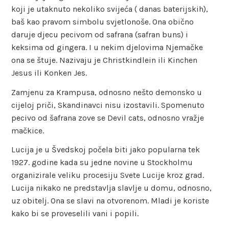
koji je utaknuto nekoliko svijeća ( danas baterijskih),
baš kao pravom simbolu svjetlonoše. Ona obično
daruje djecu pecivom od safrana (safran buns) i
keksima od gingera. I u nekim djelovima Njemačke
ona se štuje. Nazivaju je Christkindlein ili Kinchen
Jesus ili Konken Jes.
Zamjenu za Krampusa, odnosno nešto demonsko u
cijeloj priči, Skandinavci nisu izostavili. Spomenuto
pecivo od šafrana zove se Devil cats, odnosno vražje
mačkice.
Lucija je u Švedskoj počela biti jako popularna tek
1927. godine kada su jedne novine u Stockholmu
organizirale veliku procesiju Svete Lucije kroz grad.
Lucija nikako ne predstavlja slavlje u domu, odnosno,
uz obitelj. Ona se slavi na otvorenom. Mladi je koriste
kako bi se proveselili vani i popili.