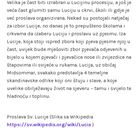
Velika je čast biti izrabran u Lucijinu procesiju, a još je
veća čast glumiti samu Luciju u ckrvi, školi ili gdje je
već proslava organizirana. Nekad su postojali natječaj
za izbor Lucije, no danas je to prepušteno školama i
crkvama da izaberu Luciju i proslavu uz pjesmu. Iza
Lucije, koja stoji ispred zbora koji pjeva pjesme njoj u
čast, uvijek bude mješoviti zbor pjevača odjevenih u
bijelo u kojem pjevači i pjevačice nose ili zvijezdice na
štapovima ili svijeće u rukama. Lucija, uz običaj
Midsommar, svakako predstavlja 4 temeljne
skandinavske odlike koji oni štuju i slave, a koje
uvelike obilježavaju život na sjeveru – tamu i svijelo te
hladnoću i toplinu.
Proslava Sv. Lucije (Slika sa Wikipedia
https://sv.wikipedia.org/wiki/Lucia
)