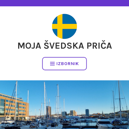
Preskočite
na
sadržaj
MOJA ŠVEDSKA PRIČA
IZBORNIK