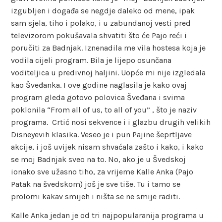
izgubljen i događa se negdje daleko od mene, ipak
sam sjela, tiho i polako, i u zabundanoj vesti pred
televizorom pokušavala shvatiti što će Pajo reći i
poručiti za Badnjak. Iznenadila me vila hostesa koja je
vodila cijeli program. Bila je lijepo osunčana
voditeljica u predivnoj haljini. Uopće mi nije izgledala
kao Šveđanka. I ove godine naglasila je kako ovaj
program gleda gotovo polovica Šveđana i svima
poklonila “From all of us, to all of you” , što je naziv
programa. Crtić nosi sekvence i i glazbu drugih velikih
Disneyevih klasika. Veseo je i pun Pajine šeprtljave
akcije, i još uvijek nisam shvaćala zašto i kako, i kako
se moj Badnjak sveo na to. No, ako je u Švedskoj
ionako sve užasno tiho, za vrijeme Kalle Anka (Pajo
Patak na švedskom) još je sve tiše. Tu i tamo se
prolomi kakav smijeh i ništa se ne smije raditi.
Kalle Anka jedan je od tri najpopularanija programa u