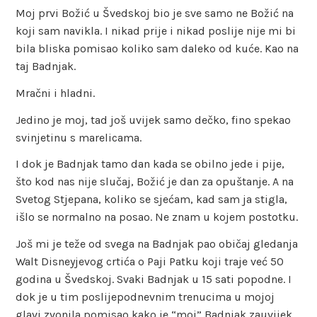
Moj prvi Božić u Švedskoj bio je sve samo ne Božić na
koji sam navikla. I nikad prije i nikad poslije nije mi bi
bila bliska pomisao koliko sam daleko od kuće. Kao na
taj Badnjak.
Mračni i hladni.
Jedino je moj, tad još uvijek samo dečko, fino spekao
svinjetinu s marelicama.
I dok je Badnjak tamo dan kada se obilno jede i pije,
što kod nas nije slučaj, Božić je dan za opuštanje. A na
Svetog Stjepana, koliko se sjećam, kad sam ja stigla,
išlo se normalno na posao. Ne znam u kojem postotku.
Još mi je teže od svega na Badnjak pao običaj gledanja
Walt Disneyjevog crtića o Paji Patku koji traje već 50
godina u Švedskoj. Svaki Badnjak u 15 sati popodne. I
dok je u tim poslijepodnevnim trenucima u mojoj
glavi zvonila pomisao kako je “moj” Badnjak zauvijek