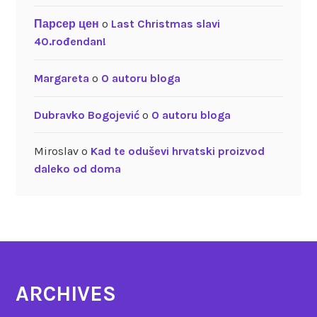
Парсер цен
o
Last Christmas slavi
40.rođendan!
Margareta
o
O autoru bloga
Dubravko Bogojević
o
O autoru bloga
Miroslav
o
Kad te oduševi hrvatski proizvod
daleko od doma
ARCHIVES