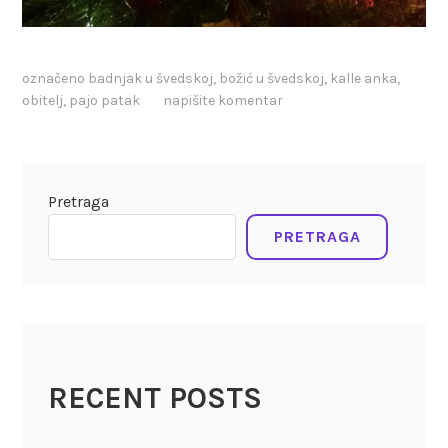
označeno
badnjak u švedskoj
,
božić u švedskoj
,
kalle anka
,
obitelj
,
pajo patak
napišite komentar
Pretraga
PRETRAGA
RECENT POSTS