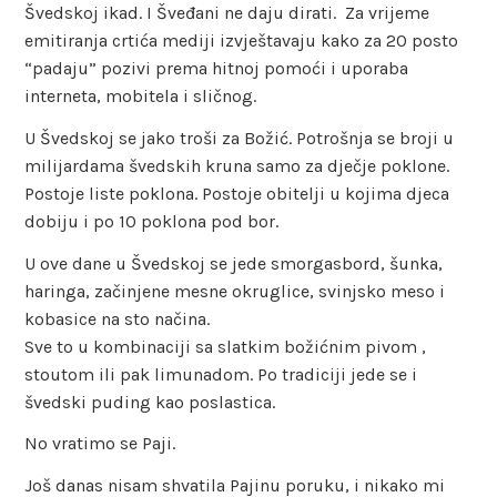
Švedskoj ikad. I Šveđani ne daju dirati. Za vrijeme
emitiranja crtića mediji izvještavaju kako za 20 posto
“padaju” pozivi prema hitnoj pomoći i uporaba
interneta, mobitela i sličnog.
U Švedskoj se jako troši za Božić. Potrošnja se broji u
milijardama švedskih kruna samo za dječje poklone.
Postoje liste poklona. Postoje obitelji u kojima djeca
dobiju i po 10 poklona pod bor.
U ove dane u Švedskoj se jede smorgasbord, šunka,
haringa, začinjene mesne okruglice, svinjsko meso i
kobasice na sto načina.
Sve to u kombinaciji sa slatkim božićnim pivom ,
stoutom ili pak limunadom. Po tradiciji jede se i
švedski puding kao poslastica.
No vratimo se Paji.
Još danas nisam shvatila Pajinu poruku, i nikako mi