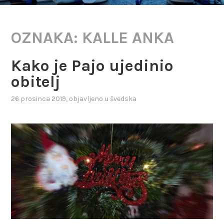
OZNAKA:
KALLE ANKA
Kako je Pajo ujedinio
obitelj
26 prosinca 2019
, objavljeno u
švedska