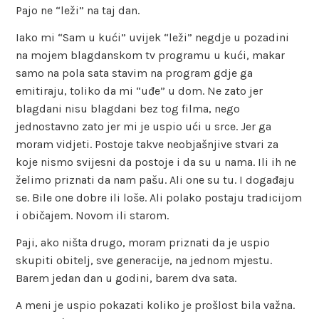
Pajo ne “leži” na taj dan.
Iako mi “Sam u kući” uvijek “leži” negdje u pozadini
na mojem blagdanskom tv programu u kući, makar
samo na pola sata stavim na program gdje ga
emitiraju, toliko da mi “uđe” u dom. Ne zato jer
blagdani nisu blagdani bez tog filma, nego
jednostavno zato jer mi je uspio ući u srce. Jer ga
moram vidjeti. Postoje takve neobjašnjive stvari za
koje nismo svijesni da postoje i da su u nama. Ili ih ne
želimo priznati da nam pašu. Ali one su tu. I događaju
se. Bile one dobre ili loše. Ali polako postaju tradicijom
i običajem. Novom ili starom.
Paji, ako ništa drugo, moram priznati da je uspio
skupiti obitelj, sve generacije, na jednom mjestu.
Barem jedan dan u godini, barem dva sata.
A meni je uspio pokazati koliko je prošlost bila važna.