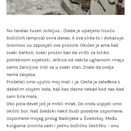
Nu tandas tusen Juleljus… (Sada je upaljeno tisuću
božićnih lampica) svira danas. A ova slika to i dokazuje.
Gnomovi su zaposjeli sve prozore. Okićen je ama baš
svaki balkon, svaki prozor kao da vrišti za toliko
potrebnom svjetosti. Jelkice od nakita uglavnom imaju
samo žaruljice. Vidi se u svaki stan. Znate da ovdje
nema zavjesa.
Prošetali smo ujutro moj mali i ja. Cesta je zaleđena s
debelim slojem leda, baš kao davno nekad kod nas kad
sam bila mala.
Oko pola devet još je mrkli mrak. Do onda uspjeli smo
okititi bor. Naš švedski nakit budi posebne uspomene.
Uspomene mojeg prvog Badnjaka u Švedskoj. Među
kulgama izronila sam i jednu božićnu čestitku – onu