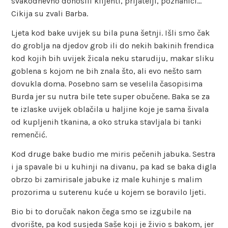
svakodnevno donosili klijenti, prijatelji, poznanici…
Cikija su zvali Barba.
Ljeta kod bake uvijek su bila puna šetnji. Išli smo čak
do groblja na djedov grob ili do nekih bakinih frendica
kod kojih bih uvijek žicala neku starudiju, makar sliku
goblena s kojom ne bih znala što, ali evo nešto sam
dovukla doma. Posebno sam se veselila časopisima
Burda jer su nutra bile tete super obučene. Baka se za
te izlaske uvijek oblačila u haljine koje je sama šivala
od kupljenih tkanina, a oko struka stavljala bi tanki
remenčić.
Kod druge bake budio me miris pečenih jabuka. Sestra
i ja spavale bi u kuhinji na divanu, pa kad se baka digla
obrzo bi zamirisale jabuke iz male kuhinje s malim
prozorima u suterenu kuće u kojem se boravilo ljeti.
Bio bi to doručak nakon čega smo se izgubile na
dvorište, pa kod susjeda Saše koji je živio s bakom, jer