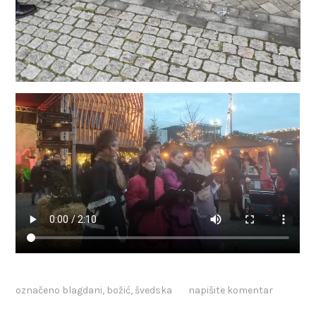
označeno
blagdani
,
božić
,
švedska
napišite komentar