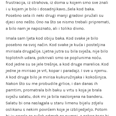
frustracija, iz strahova, iz doma u kojem smo sve znali
i u kojem je bilo i dosadnjikavo…Sela kod baka.
Posebno sela ili neki drugi manji gradovi pružali su
djeci ono nešto. Ono na što se nismo trebali pripremati,
a bilo nam je napoznato, ali i toliko divno.
Imala sam ljeta kod obiju baka. Kod svake je bilo
posebno na svoj način. Kod svake je kuća i posteljina
mirisala drugačije. Ljetna jutra su bila svježa, nije bilo
toplotnih udara, pokrivali smo se poplunima noću.
Kod jedne su se jele trešnje, a kod druge marelice. Kod
jedne je mirisao je vrt, kopar i paradajz. I sve u njemu.
A kod druge bilo je mirisa kukuružnjaka i kokošinjca.
Nakon što su me probudile grlice, i dan danas ih
pamtim, promatrala bih baku u vrtu s koja je brala
svježu salatu, dok mi ja bila naslonjena na banderu.
Salatu bi ona naslagala u staru limenu bijelu zdjelu
oslikanu s nekim povrćem koje je izblijedjeljo. Potom
bi ju oprale za ručak odmah na pumpi, a nakon toga bi