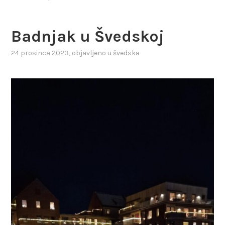
Badnjak u Švedskoj
24 prosinca 2023
, objavljeno u
švedska