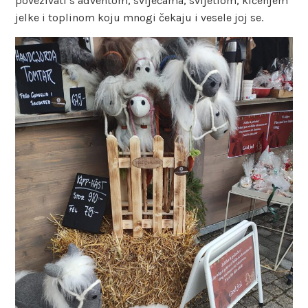
povezivati s adventom, svijećama, svijetlom, kićenjem
jelke i toplinom koju mnogi čekaju i vesele joj se.