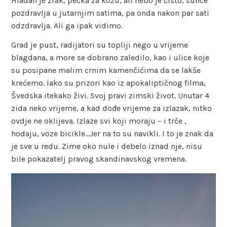
Hladan je zrak, pecka za kožu, ali nebo je čisto, sunce
pozdravlja u jutarnjim satima, pa onda nakon par sati
odzdravlja. Ali ga ipak vidimo.
Grad je pust, radijatori su topliji nego u vrijeme
blagdana, a more se dobrano zaledilo, kao i ulice koje
su posipane malim crnim kamenčićima da se lakše
krećemo. Iako su prizori kao iz apokaliptičnog filma,
Švedska itekako živi. Svoj pravi zimski život. Unutar 4
zida neko vrijeme, a kad dođe vrijeme za izlazak, nitko
ovdje ne oklijeva. Izlaze svi koji moraju – i trče ,
hodaju, voze bicikle…Jer na to su navikli. I to je znak da
je sve u redu. Zime oko nule i debelo iznad nje, nisu
bile pokazatelj pravog skandinavskog vremena.