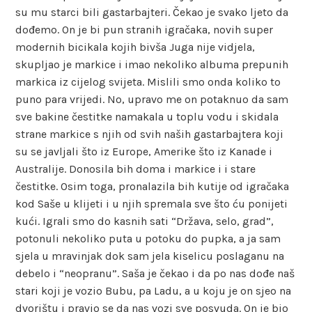
su mu starci bili gastarbajteri. Čekao je svako ljeto da
dođemo. On je bi pun stranih igračaka, novih super
modernih bicikala kojih bivša Juga nije vidjela,
skupljao je markice i imao nekoliko albuma prepunih
markica iz cijelog svijeta. Mislili smo onda koliko to
puno para vrijedi. No, upravo me on potaknuo da sam
sve bakine čestitke namakala u toplu vodu i skidala
strane markice s njih od svih naših gastarbajtera koji
su se javljali što iz Europe, Amerike što iz Kanade i
Australije. Donosila bih doma i markice i i stare
čestitke. Osim toga, pronalazila bih kutije od igračaka
kod Saše u klijeti i u njih spremala sve što ću ponijeti
kući. Igrali smo do kasnih sati “Država, selo, grad”,
potonuli nekoliko puta u potoku do pupka, a ja sam
sjela u mravinjak dok sam jela kiselicu poslaganu na
debelo i “neopranu”. Saša je čekao i da po nas dođe naš
stari koji je vozio Bubu, pa Ladu, a u koju je on sjeo na
dvorištu i pravio se da nas vozi sve posvuda. On je bio