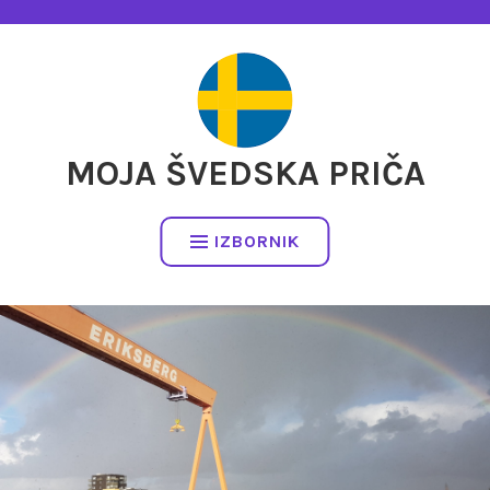
Preskočite
na
sadržaj
MOJA ŠVEDSKA PRIČA
IZBORNIK