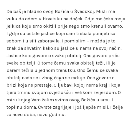
Da baš je hladno ovog Božića u Švedskoj. Misli me
vuku da odem u Hrvatsku na doček. Gdje me čeka moja
jelkica koju smo okitili prije nego smo krenuli ovamo.
I gdje su ostale jaslice koja sam trebala ponijeti sa
sobom i u sili zaboravila. I pomislim – možda je to
znak da shvatim kako su jaslice u nama na svoj način.
Jaslice koje govore o svakoj obitelj. One govore priču
svake obitelji. O tome čemu svaka obitelj teži, ili je
barem težila u jednom trenutku. Ono čemu se svaka
obitelj nada se i zbog čega se raduje. One govore o
brizi koja ne prestaje. O ljubavi kojoj nema kraj i koja
tjera tminu svojom svjetlošću i velikom zvijezdom. O
miru kojeg Vam želim svima ovog Božića u srcu. I
toplinu doma. Čvrste zagrljaje i još ljepše misli. I želje
za novo doba, novu godinu.