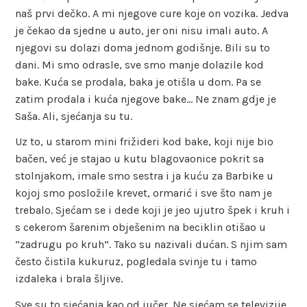
naš prvi dečko. A mi njegove cure koje on vozika. Jedva
je čekao da sjedne u auto, jer oni nisu imali auto. A
njegovi su dolazi doma jednom godišnje. Bili su to
dani. Mi smo odrasle, sve smo manje dolazile kod
bake. Kuća se prodala, baka je otišla u dom. Pa se
zatim prodala i kuća njegove bake… Ne znam gdje je
Saša. Ali, sjećanja su tu.
Uz to, u starom mini frižideri kod bake, koji nije bio
bačen, već je stajao u kutu blagovaonice pokrit sa
stolnjakom, imale smo sestra i ja kuću za Barbike u
kojoj smo posložile krevet, ormarić i sve što nam je
trebalo. Sjećam se i dede koji je jeo ujutro špek i kruh i
s cekerom šarenim obješenim na beciklin otišao u
“zadrugu po kruh”. Tako su nazivali dućan. S njim sam
često čistila kukuruz, pogledala svinje tu i tamo
izdaleka i brala šljive.
Sve su to sjećanja kao od jučer. Ne sjećam se televizije,