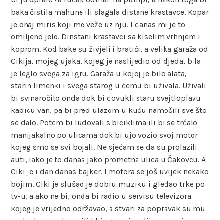
baka čistila mahune ili slagala distane krastavce. Kopar
je onaj miris koji me veže uz nju. I danas mi je to
omiljeno jelo. Dinstani krastavci sa kiselim vrhnjem i
koprom. Kod bake su živjeli i bratići, a velika garaža od
Cikija, mojeg ujaka, kojeg je naslijedio od djeda, bila
je leglo svega za igru. Garaža u kojoj je bilo alata,
starih limenki i svega starog u čemu bi uživala. Uživali
bi svinaročito onda dok bi dovukli staru svejtloplavu
kadicu van, pa bi pred ulazom u kuću namočili sve što
se dalo. Potom bi ludovali s biciklima ili bi se trčalo
manijakalno po ulicama dok bi ujo vozio svoj motor
kojeg smo se svi bojali. Ne sjećam se da su prolazili
auti, iako je to danas jako prometna ulica u Čakovcu. A
Ciki je i dan danas bajker. I motora se još uvijek nekako
bojim. Ciki je slušao je dobru muziku i gledao trke po
tv-u, a ako ne bi, onda bi radio u servisu televizora
kojeg je vrijedno održavao, a stvari za popravak su mu