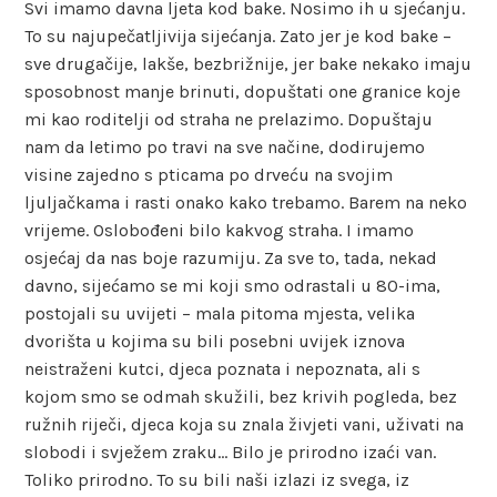
Svi imamo davna ljeta kod bake. Nosimo ih u sjećanju.
To su najupečatljivija sijećanja. Zato jer je kod bake –
sve drugačije, lakše, bezbrižnije, jer bake nekako imaju
sposobnost manje brinuti, dopuštati one granice koje
mi kao roditelji od straha ne prelazimo. Dopuštaju
nam da letimo po travi na sve načine, dodirujemo
visine zajedno s pticama po drveću na svojim
ljuljačkama i rasti onako kako trebamo. Barem na neko
vrijeme. Oslobođeni bilo kakvog straha. I imamo
osjećaj da nas boje razumiju. Za sve to, tada, nekad
davno, sijećamo se mi koji smo odrastali u 80-ima,
postojali su uvijeti – mala pitoma mjesta, velika
dvorišta u kojima su bili posebni uvijek iznova
neistraženi kutci, djeca poznata i nepoznata, ali s
kojom smo se odmah skužili, bez krivih pogleda, bez
ružnih riječi, djeca koja su znala živjeti vani, uživati na
slobodi i svježem zraku… Bilo je prirodno izaći van.
Toliko prirodno. To su bili naši izlazi iz svega, iz