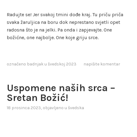
Radujte se! Jer svakoj tmini dođe kraj. Tu priču priča
svaka žaruljica na boru dok neprestano svjetli opet
radosna što je na jelki. Pa onda i zapjevajte. One
božićne, one najbolje. One koje griju srce.
označeno
badnjak u švedskoj 2023
napišite komentar
Uspomene naših srca –
Sretan Božić!
18 prosinca 2023
, objavljeno u
švedska