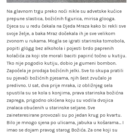
Na glavnom trgu preko noći nikle su advetske kućice
prepune slastica, božićnih figurica, mirisa glooga.
Djeca su u redu čekala na Djeda Mraza kako bi rekli sve
svoje želje, a baka Mraz dočekala ih je sve velikom
zvonom u rukama. Mogla se igrati starinska tomobola,
popiti glögg bez alkohola i pojesti brdo paprenih
kolačića za koji ste morali baciti papirić točno u kutiju.
Tko nije pogodio kutiju, dobio je gumeni bombon.
Započela je prodaja božićnih jelki. Sve to skupa pratili
su pjevači božićnih pjesama, njih šest zvučalo je
predivno. U sat, dva prije mraka, iz obližnjeg sela
spustila su se kola s konjima, prava starinska božićna
zaprega, prigodno okićena koju su vodila dvojica
znalaca obućenih u starinske seljane. Sve
zaineteresirane provozali su po jedan krug po kvartu.
Bilo je mnogo sjena po ulicama, jabuka u košarama… I
imao se dojam pravog starog Božića. Za one koji su