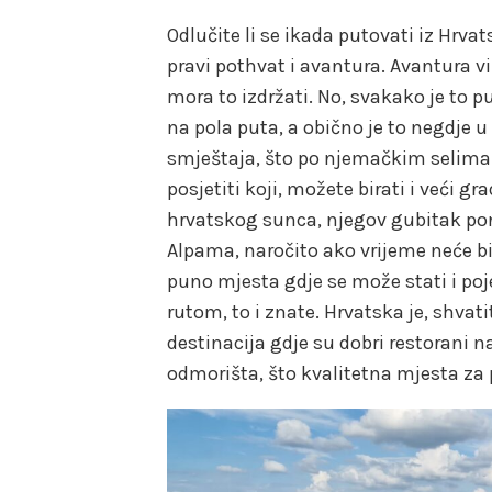
Odlučite li se ikada putovati iz Hrva
pravi pothvat i avantura. Avantura viš
mora to izdržati. No, svakako je to 
na pola puta, a obično je to negdje
smještaja, što po njemačkim selima 
posjetiti koji, možete birati i veći g
hrvatskog sunca, njegov gubitak pona
Alpama, naročito ako vrijeme neće bi
puno mjesta gdje se može stati i poj
rutom, to i znate. Hrvatska je, shvati
destinacija gdje su dobri restorani
odmorišta, što kvalitetna mjesta za pi