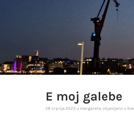
E moj galebe
28 srpnja 2023
u
margareta
, objavljeno u
šve