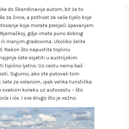
tske do Skandinavije autom, bit će to
e za živce, a pothvat za vaše tijelo koje
putovanje koje morate presjeći spavanjem
 u Njemačkoj, gdje imate puno dobrog
ili manjim gradovima. Ukoliko želite
rad. Nakon što napustite toplinu
jprije ćete osjetiti u austrijskim
ti tipično ljetno. Uz cestu nema baš
esti. Sigurno, ako ste putovali tom
t ćete za volanom, ipak velika turistička
 na svakom koraku uz autocestu – što
će i iće. I sve drugo što je važno.