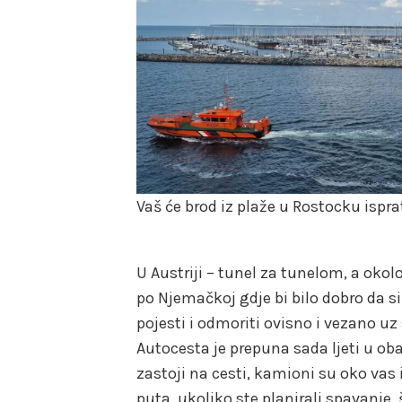
Vaš će brod iz plaže u Rostocku isprat
U Austriji – tunel za tunelom, a okolo
po Njemačkoj gdje bi bilo dobro da si
pojesti i odmoriti ovisno i vezano uz
Autocesta je prepuna sada ljeti u ob
zastoji na cesti, kamioni su oko vas 
puta, ukoliko ste planirali spavanje,