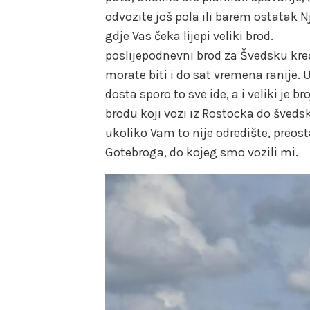
odvozite još pola ili barem ostatak
gdje Vas čeka lijepi veliki brod.
poslijepodnevni brod za Švedsku kreće
morate biti i do sat vremena ranije. 
dosta sporo to sve ide, a i veliki je
brodu koji vozi iz Rostocka do šveds
ukoliko Vam to nije odredište, preost
Gotebroga, do kojeg smo vozili mi.