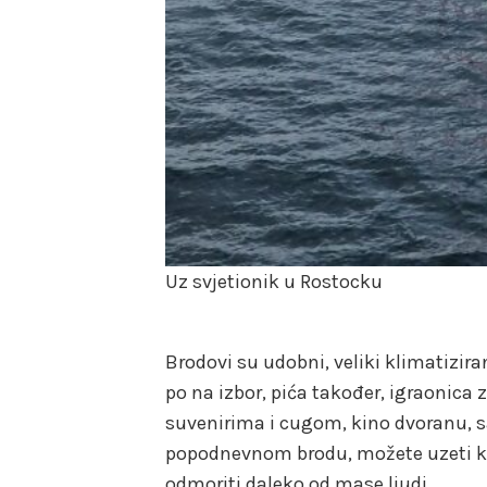
Uz svjetionik u Rostocku
Brodovi su udobni, veliki klimatizira
po na izbor, pića također, igraonica
suvenirima i cugom, kino dvoranu, 
popodnevnom brodu, možete uzeti kab
odmoriti daleko od mase ljudi.