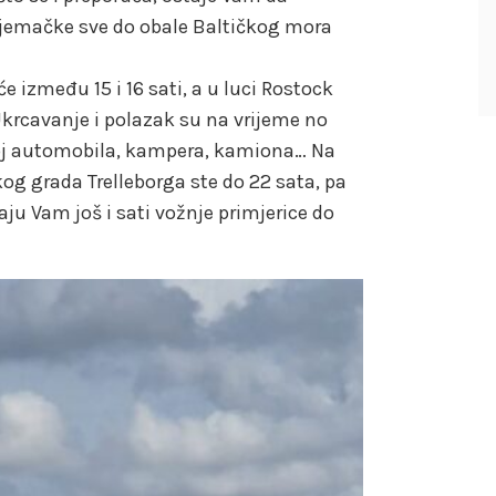
 Njemačke sve do obale Baltičkog mora
 između 15 i 16 sati, a u luci Rostock
Ukrcavanje i polazak su na vrijeme no
 broj automobila, kampera, kamiona… Na
kog grada Trelleborga ste do 22 sata, pa
aju Vam još i sati vožnje primjerice do