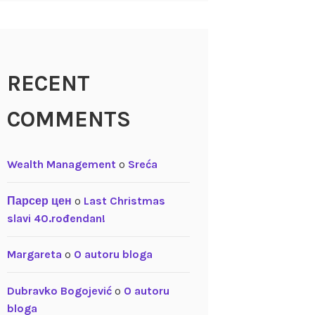
RECENT
COMMENTS
Wealth Management
o
Sreća
Парсер цен
o
Last Christmas
slavi 40.rođendan!
Margareta
o
O autoru bloga
Dubravko Bogojević
o
O autoru
bloga