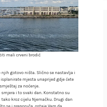
iti mali crveni brodić
 njih gotovo ništa. Slično se nastavlja i
 isplanirate mjesta unaprijed gdje ćete
 smještaj za noćenje.
a smjera i to svaki dan. Konstatno su
i tako kroz cijelu Njemačku. Drugi dan
 što se i preporuča, ostaje Vam da