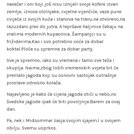
navečer i oni koji još nisu iznijeli svoje kofere izvan
zemlje, iznose stolnjake, cvjetne vijenčiće, vaze pune
cvijeća iz svojih kuća i stanova na travu,na otvoreno,na
razuzdani ples do jutra. A lepršave haljinice čekaju na
vratima modernih kupaonica. Šampanjci su u
frižiderima.Kao i svo potrebno voće za dobar
koktel.Ploče su spremne za dobar party.
Sve je spremno, iako su vremena i tamo sve teža i
skuplja. Naime,zbog loših vremenskih uvjeta bit će
premalo jagoda koji su osnovni sastojak sutrašnje
proslave odnosno kolača.
Najavljeno je kako će cijena jagoda otići u nebo,no
švedske jagode ipak će biti povoljnije.Barem za ovaj
dan.
Pa, nek i Midsommar zasja svojim sjajem.I u svojem
obilju. Svemu usprkos.