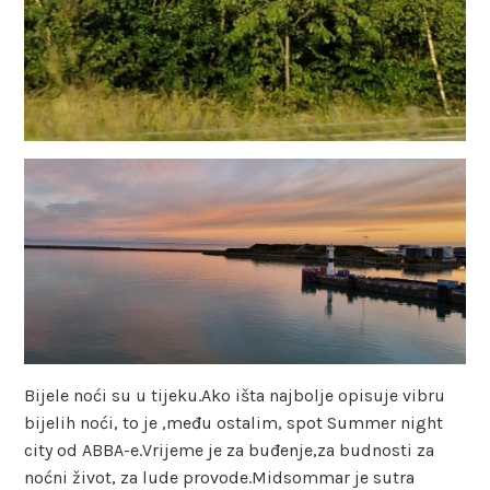
Bijele noći su u tijeku.Ako išta najbolje opisuje vibru
bijelih noći, to je ,među ostalim, spot Summer night
city od ABBA-e.Vrijeme je za buđenje,za budnosti za
noćni život, za lude provode.Midsommar je sutra