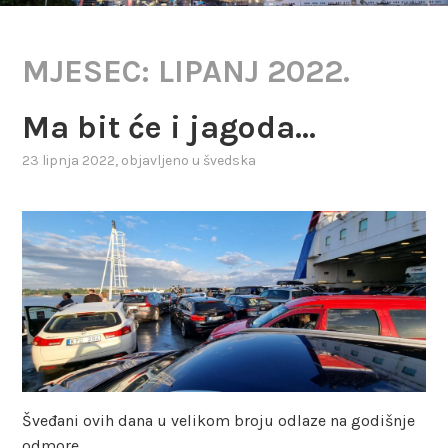
MJESEC:
LIPANJ 2022.
Ma bit će i jagoda…
23 lipnja 2022
, objavljeno u
švedska
Šveđani ovih dana u velikom broju odlaze na godišnje
odmore