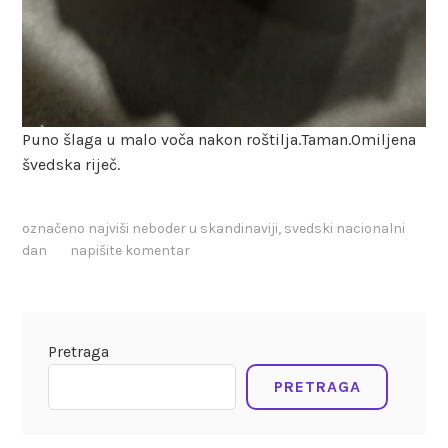
Puno šlaga u malo voča nakon roštilja.Taman.Omiljena
švedska riječ.
označeno
najviši neboder u skandinaviji
,
svedski nacionalni
dan
napišite komentar
Pretraga
PRETRAGA