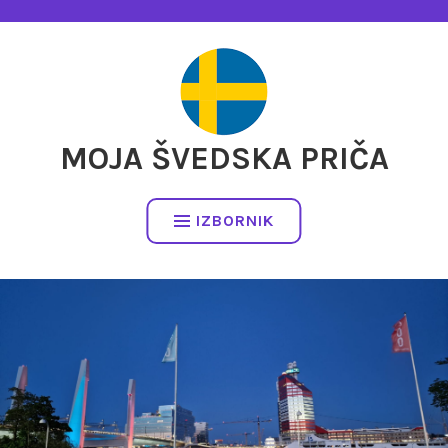
Preskočite
na
sadržaj
MOJA ŠVEDSKA PRIČA
IZBORNIK