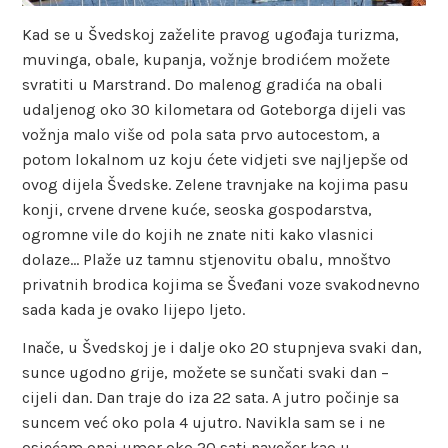
Kad se u Švedskoj zaželite pravog ugođaja turizma,
muvinga, obale, kupanja, vožnje brodićem možete
svratiti u Marstrand. Do malenog gradića na obali
udaljenog oko 30 kilometara od Goteborga dijeli vas
vožnja malo više od pola sata prvo autocestom, a
potom lokalnom uz koju ćete vidjeti sve najljepše od
ovog dijela Švedske. Zelene travnjake na kojima pasu
konji, crvene drvene kuće, seoska gospodarstva,
ogromne vile do kojih ne znate niti kako vlasnici
dolaze… Plaže uz tamnu stjenovitu obalu, mnoštvo
privatnih brodica kojima se Šveđani voze svakodnevno
sada kada je ovako lijepo ljeto.
Inače, u Švedskoj je i dalje oko 20 stupnjeva svaki dan,
sunce ugodno grije, možete se sunčati svaki dan –
cijeli dan. Dan traje do iza 22 sata. A jutro počinje sa
suncem već oko pola 4 ujutro. Navikla sam se i ne
osjećam onaj umor oko 20 sati navečer kao u