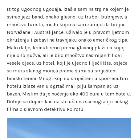
Iz tog ugodnog ugođaja, izašla sam na trg na kojem je
svirao jazz band, onako glasno, uz trube i bubnjeve, a
mnoštvo turista, među kojima sam zamijetila brojne
Norvežane i Australijance, uživalo je u pravom ljetnom
okruženju i zabavi na travnjaku onako američkog tipa.
Malo dalje, krenuli smo prema glavnoj plaži na kojoj
nije bilo gužve, ali je bilo mnoštvo nasmijanih lica i
vesele djece. Uz hotel, koji je ujedno i lječilište, osjeća
se miris slanog mora,a prema šumi su smješteni
teniski tereni. Mnogi koji su smješteni u spomenutim
hotelu izlaze van u ogrtačima i piju šampanjac uz
bazen. Mislim da je noćenje oko 400 eura u tom hotelu.
Dobije se dojam kao da ste ušli na scenografiju nekog
filma o slavnom detektivu Poirotu.