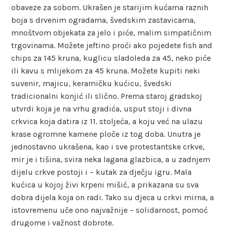
obaveze za sobom. Ukrašen je starijim kućama raznih
boja s drvenim ogradama, švedskim zastavicama,
mnoštvom objekata za jelo i piće, malim simpatičnim
trgovinama. Možete jeftino proći ako pojedete fish and
chips za 145 kruna, kuglicu sladoleda za 45, neko piće
ili kavu s mlijekom za 45 kruna. Možete kupiti neki
suvenir, majicu, keramičku kućicu, švedski
tradicionalni konjić ili slično. Prema staroj gradskoj
utvrdi koja je na vrhu gradića, usput stoji i divna
crkvica koja datira iz 11. stoljeća, a koju već na ulazu
krase ogromne kamene ploče iz tog doba. Unutra je
jednostavno ukrašena, kao i sve protestantske crkve,
mir je i tišina, svira neka lagana glazbica, a u zadnjem
dijelu crkve postoji i – kutak za dječju igru. Mala
kućica u kojoj živi krpeni mišić, a prikazana su sva
dobra dijela koja on radi. Tako su djeca u crkvi mirna, a
istovremenu uče ono najvažnije – solidarnost, pomoć
drugome i važnost dobrote.