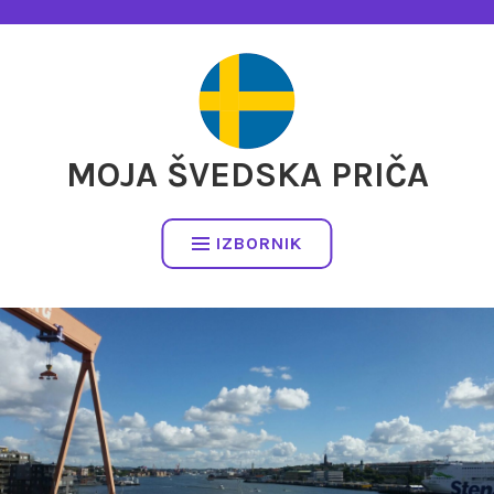
Preskočite
na
sadržaj
MOJA ŠVEDSKA PRIČA
IZBORNIK