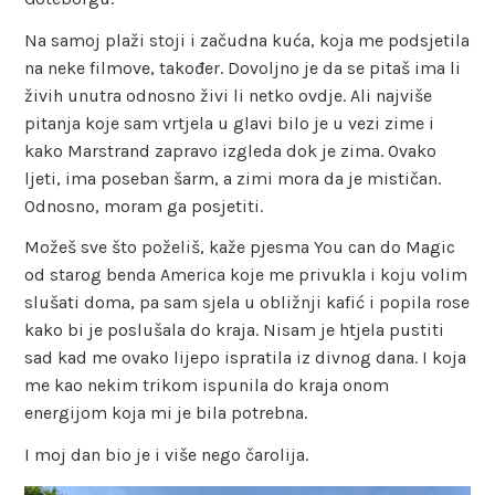
Na samoj plaži stoji i začudna kuća, koja me podsjetila
na neke filmove, također. Dovoljno je da se pitaš ima li
živih unutra odnosno živi li netko ovdje. Ali najviše
pitanja koje sam vrtjela u glavi bilo je u vezi zime i
kako Marstrand zapravo izgleda dok je zima. Ovako
ljeti, ima poseban šarm, a zimi mora da je mističan.
Odnosno, moram ga posjetiti.
Možeš sve što poželiš, kaže pjesma You can do Magic
od starog benda America koje me privukla i koju volim
slušati doma, pa sam sjela u obližnji kafić i popila rose
kako bi je poslušala do kraja. Nisam je htjela pustiti
sad kad me ovako lijepo ispratila iz divnog dana. I koja
me kao nekim trikom ispunila do kraja onom
energijom koja mi je bila potrebna.
I moj dan bio je i više nego čarolija.