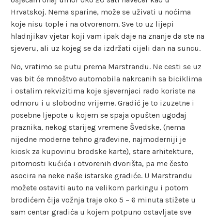
Hrvatskoj. Nema sparine, može se uživati u noćima
koje nisu tople i na otvorenom. Sve to uz lijepi
hladnjikav vjetar koji vam ipak daje na znanje da ste na
sjeveru, ali uz kojeg se da izdržati cijeli dan na suncu.
No, vratimo se putu prema Marstrandu. Ne cesti se uz
vas bit će mnoštvo automobila nakrcanih sa biciklima
i ostalim rekvizitima koje sjevernjaci rado koriste na
odmoru i u slobodno vrijeme. Gradić je to izuzetne i
posebne ljepote u kojem se spaja opušten ugođaj
praznika, nekog starijeg vremene Švedske, (nema
nijedne moderne tehno građevine, najmoderniji je
kiosk za kupovinu brodske karte), stare arhitekture,
pitomosti kućića i otvorenih dvorišta, pa me često
asocira na neke naše istarske gradiće. U Marstrandu
možete ostaviti auto na velikom parkingu i potom
brodićem čija vožnja traje oko 5 – 6 minuta stižete u
sam centar gradića u kojem potpuno ostavljate sve