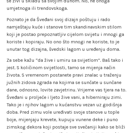
se živi u skladu sa svojim duhom. No, ne onoga
umjetnoga ili trendovskoga.
Poznato je da Šveđani svoj dizajn poštuju i rado
namještaju kuće i stanove tim skandinavskim stilom
koji je postao prepoznatljiv cijelom svijetu i mnogi ga
koriste i kopiraju. No ono što mnogi ne koriste, to je
unutar tog dizajna, švedski lagom u uređenju doma.
Za sebe kažu “da žive i umiru sa svijetlom”. Baš tako i
jest. S količinom svijetlosti, tamo se mijenja način
života. S vremenom postanete pravi znalac u traženju
južnih zidova zgrada na kojima se sunčate u sunčane
dane, odnosno, lovite zavjetrinu. Vrijeme vas tjera na to.
Šveđani u proljeće i ljeto žive vani, a hiberniraju zimi.
Tako je i njihov lagom u kućanstvu vezan uz godišnja
doba. Pred zimu vole uređivati svoje stanove u tople
boje, mijenjaju krevete, kupuju vunene deke i puno
zimskog dekora koji postaje sve svečaniji kako se bliži