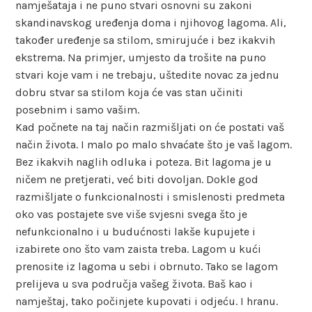
namješataja i ne puno stvari osnovni su zakoni
skandinavskog uređenja doma i njihovog lagoma. Ali,
također uređenje sa stilom, smirujuće i bez ikakvih
ekstrema. Na primjer, umjesto da trošite na puno
stvari koje vam i ne trebaju, uštedite novac za jednu
dobru stvar sa stilom koja će vas stan učiniti
posebnim i samo vašim.
Kad počnete na taj način razmišljati on će postati vaš
način života. I malo po malo shvaćate što je vaš lagom.
Bez ikakvih naglih odluka i poteza. Bit lagoma je u
ničem ne pretjerati, već biti dovoljan. Dokle god
razmišljate o funkcionalnosti i smislenosti predmeta
oko vas postajete sve više svjesni svega što je
nefunkcionalno i u budućnosti lakše kupujete i
izabirete ono što vam zaista treba. Lagom u kući
prenosite iz lagoma u sebi i obrnuto. Tako se lagom
prelijeva u sva područja vašeg života. Baš kao i
namještaj, tako počinjete kupovati i odjeću. I hranu.