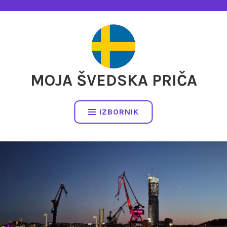
Preskočite
na
sadržaj
MOJA ŠVEDSKA PRIČA
IZBORNIK