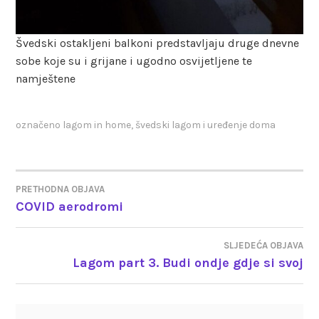
Švedski ostakljeni balkoni predstavljaju druge dnevne
sobe koje su i grijane i ugodno osvijetljene te
namještene
označeno
lagom in home
,
švedski lagom i uređenje doma
PRETHODNA OBJAVA
NAVIGACIJA
COVID aerodromi
OBJAVA
SLJEDEĆA OBJAVA
Lagom part 3. Budi ondje gdje si svoj