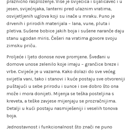
praznično rasploženje. Više je svijećica i sijalicaveć i u
jesen, svijećnjaka, lanterni pred ulaznim vratima,
osvijetljenih uglova koji su inače u mraku. Puno je
drvenih i prirodih materijala – lana, vune, pluta i
pletiva. Sušene bobice jakih boja i sušene naranče daju
stanu ugodan miris. Češeri na vratima govore svoju
zimsku priču.
Proljeće i ljeto donose nove promjene. Šveđani u
domove unose zelenilo koje imaju – grančice breze i
vrbe. Cvijeće je u vazama. Kako dolazi do sve većeg
svijetla vani, tako i stanovi i kuće postaju sve otvoreniji
puštajući u sebe prirodu i sunce i sve dobro što ona
može i mora donijeti. Mijenja se teška posteljina s
kreveta, a teške zavjese mijenjaju se prozračnijima.
Detalji u kući postaju nasmiješeniji i veselih tonova
boja.
Jednostavnost i funkcionalnost što znači ne puno