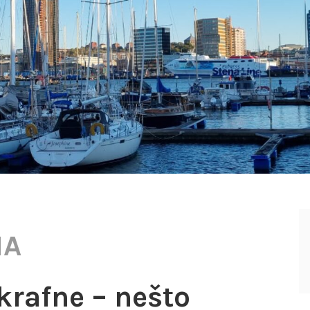
NA
krafne – nešto