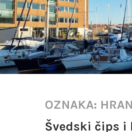
OZNAKA:
HRA
Švedski čips i 