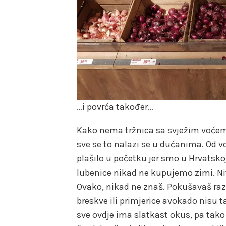
…i povrća također…
Kako nema tržnica sa svježim voćem
sve se to nalazi se u dućanima. Od 
plašilo u početku jer smo u Hrvatskoj
lubenice nikad ne kupujemo zimi. Nit
Ovako, nikad ne znaš. Pokušavaš raz
breskve ili primjerice avokado nisu t
sve ovdje ima slatkast okus, pa tako i