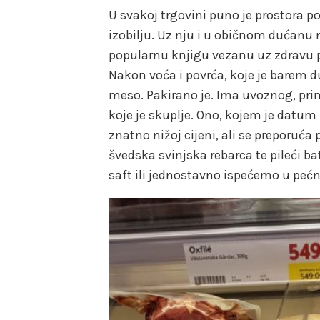
U svakoj trgovini puno je prostora p
izobilju. Uz nju i u običnom dućanu 
popularnu knjigu vezanu uz zdravu p
Nakon voća i povrća, koje je barem d
meso. Pakirano je. Ima uvoznog, prim
koje je skuplje. Ono, kojem je datum 
znatno nižoj cijeni, ali se preporuć
švedska svinjska rebarca te pileći ba
saft ili jednostavno ispećemo u pećn