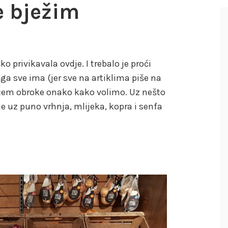
e bježim
o privikavala ovdje. I trebalo je proći
a sve ima (jer sve na artiklima piše na
žem obroke onako kako volimo. Uz nešto
e uz puno vrhnja, mlijeka, kopra i senfa