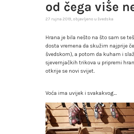
od čega više n
27 rujna 2019
, objavljeno u
švedska
Hrana je bila nešto na što sam se tešk
dosta vremena da skužim najprije čeg
švedskom), a potom da kuham i sla
sjevernjačkih trikova u pripremi hran
otkrije se novi svijet.
Voća ima uvijek i svakakvog…