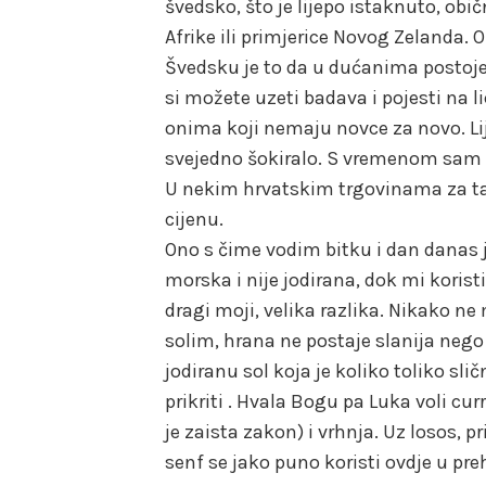
švedsko, što je lijepo istaknuto, obi
Afrike ili primjerice Novog Zelanda.
Švedsku je to da u dućanima postoje 
si možete uzeti badava i pojesti na l
onima koji nemaju novce za novo. Lije
svejedno šokiralo. S vremenom sam s
U nekim hrvatskim trgovinama za ta
cijenu.
Ono s čime vodim bitku i dan danas je 
morska i nije jodirana, dok mi korist
dragi moji, velika razlika. Nikako ne
solim, hrana ne postaje slanija ne
jodiranu sol koja je koliko toliko sli
prikriti . Hvala Bogu pa Luka voli cu
je zaista zakon) i vrhnja. Uz losos, p
senf se jako puno koristi ovdje u preh