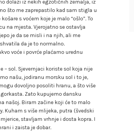
čno dolazi iz nekih egzotičnih zemalja, iz
 Ono što me zaprepastilo kad sam stigla u
košare s voćem koje je malo “ošlo”. To
icu na mjesta. Vjerojatno se ostavlja
po je da se misli i na njih, ali me
hvatila da je to normalno.
kvo voće i povrće plaćamo urednu
– sol. Sjevernjaci koriste sol koja nije
imo našu, jodiranu morsku sol i to je,
 mogu dovoljno posoliti hranu, a što više
go gorkasta. Zato kupujemo dansku
čna našoj. Biram začine koji će to malo
rry. Kuham s više mlijeka, putra (švedski
rimjerice, stavljam vrhnje i dosta kopra. I
rani i zaista je dobar.