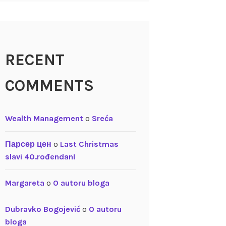
RECENT
COMMENTS
Wealth Management
o
Sreća
Парсер цен
o
Last Christmas
slavi 40.rođendan!
Margareta
o
O autoru bloga
Dubravko Bogojević
o
O autoru
bloga