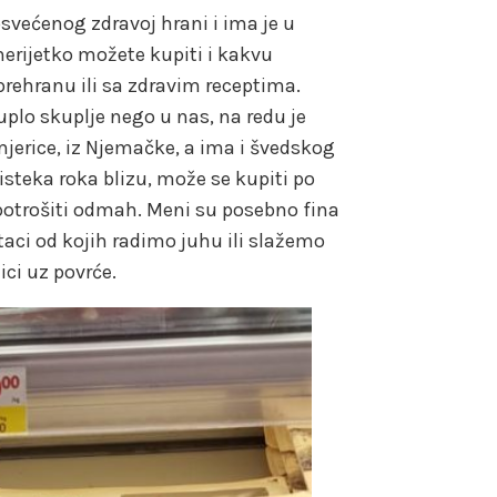
osvećenog zdravoj hrani i ima je u
nerijetko možete kupiti i kakvu
rehranu ili sa zdravim receptima.
uplo skuplje nego u nas, na redu je
jerice, iz Njemačke, a ima i švedskog
isteka roka blizu, može se kupiti po
a potrošiti odmah. Meni su posebno fina
taci od kojih radimo juhu ili slažemo
ici uz povrće.