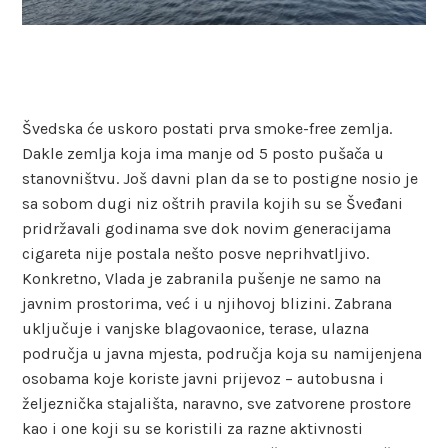
Švedska će uskoro postati prva smoke-free zemlja.
Dakle zemlja koja ima manje od 5 posto pušača u
stanovništvu. Još davni plan da se to postigne nosio je
sa sobom dugi niz oštrih pravila kojih su se Šveđani
pridržavali godinama sve dok novim generacijama
cigareta nije postala nešto posve neprihvatljivo.
Konkretno, Vlada je zabranila pušenje ne samo na
javnim prostorima, već i u njihovoj blizini. Zabrana
uključuje i vanjske blagovaonice, terase, ulazna
područja u javna mjesta, područja koja su namijenjena
osobama koje koriste javni prijevoz – autobusna i
željeznička stajališta, naravno, sve zatvorene prostore
kao i one koji su se koristili za razne aktivnosti