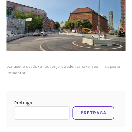
označeno
svedska i pušenje
,
sweden smoke free
napišite
komentar
Pretraga
PRETRAGA