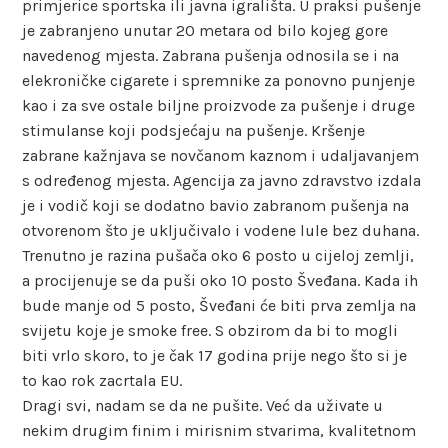
primjerice sportska ili javna igrališta. U praksi pušenje
je zabranjeno unutar 20 metara od bilo kojeg gore
navedenog mjesta. Zabrana pušenja odnosila se i na
elekroničke cigarete i spremnike za ponovno punjenje
kao i za sve ostale biljne proizvode za pušenje i druge
stimulanse koji podsjećaju na pušenje. Kršenje
zabrane kažnjava se novčanom kaznom i udaljavanjem
s određenog mjesta. Agencija za javno zdravstvo izdala
je i vodič koji se dodatno bavio zabranom pušenja na
otvorenom što je uključivalo i vodene lule bez duhana.
Trenutno je razina pušača oko 6 posto u cijeloj zemlji,
a procijenuje se da puši oko 10 posto Šveđana. Kada ih
bude manje od 5 posto, Šveđani će biti prva zemlja na
svijetu koje je smoke free. S obzirom da bi to mogli
biti vrlo skoro, to je čak 17 godina prije nego što si je
to kao rok zacrtala EU.
Dragi svi, nadam se da ne pušite. Već da uživate u
nekim drugim finim i mirisnim stvarima, kvalitetnom