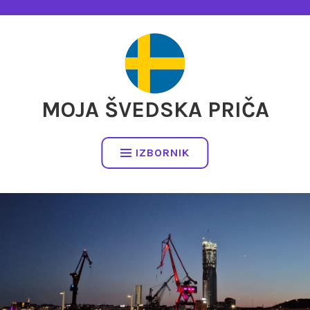
Preskočite
na
sadržaj
MOJA ŠVEDSKA PRIČA
IZBORNIK