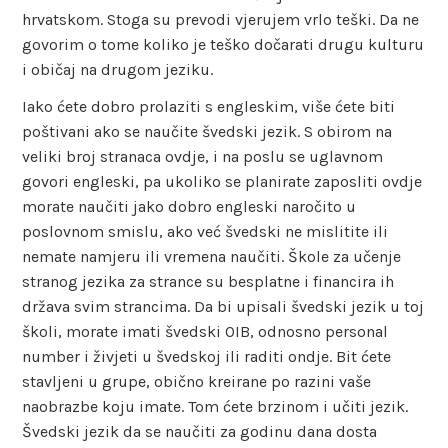
hrvatskom. Stoga su prevodi vjerujem vrlo teški. Da ne
govorim o tome koliko je teško dočarati drugu kulturu
i običaj na drugom jeziku.
Iako ćete dobro prolaziti s engleskim, više ćete biti
poštivani ako se naučite švedski jezik. S obirom na
veliki broj stranaca ovdje, i na poslu se uglavnom
govori engleski, pa ukoliko se planirate zaposliti ovdje
morate naučiti jako dobro engleski naročito u
poslovnom smislu, ako već švedski ne mislitite ili
nemate namjeru ili vremena naučiti. Škole za učenje
stranog jezika za strance su besplatne i financira ih
država svim strancima. Da bi upisali švedski jezik u toj
školi, morate imati švedski OIB, odnosno personal
number i živjeti u švedskoj ili raditi ondje. Bit ćete
stavljeni u grupe, obično kreirane po razini vaše
naobrazbe koju imate. Tom ćete brzinom i učiti jezik.
Švedski jezik da se naučiti za godinu dana dosta