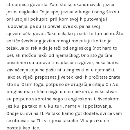
stjuardesa govorila. Zato što su skandinavski jezici –
jezici naglaska. To je spoj jezika Vikinga i onog što su
oni uspjeli pokupiti prilikom svojih putovanja i
ludovanja, pa su si preveli sve skupa na svoj
sjevernjački govor. Tako nekako ja sebi to tumačim. Što
se tiče švedskog jezika mnogi me pitaju koliko je
težak. Ja bi rekla da je teži od engleskog (not hard to
be), ali možda lakši od njemačkog. Ono što ga čini
posebnim su upravo ti naglasci i izgovor, neka čudna
zavlačenja koja ne pašu ni u engleski ni u njemački,
iako su riječi prepoznatljive tek kad ih pročitate znate
što su. Osim toga, potpuno se drugačije čitaju O i A s
preglasima i slično nego u njemačkom, a neke stvari
su potpuno suprotne nego u engleskom. U švedskom
jeziku, pa tako ni u kulturi, nema VI iz poštovanja.
Ondje su svi na TI. Pa tako kamo got dođete, svi će vam
se obraćati sa TI i vi njima također. VI u jeziku ne
postoji kao lice.