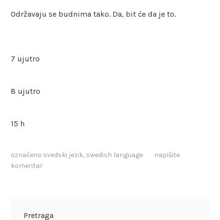
Održavaju se budnima tako. Da, bit će da je to.
7 ujutro
8 ujutro
15 h
označeno
svedski jezik
,
swedish language
napišite
komentar
Pretraga