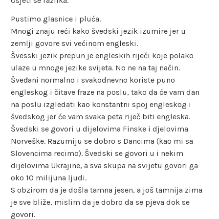
Osjeti se razlika.
Pustimo glasnice i pluća.
Mnogi znaju reći kako švedski jezik izumire jer u
zemlji govore svi većinom engleski.
Švesski jezik prepun je engleskih riječi koje polako
ulaze u mnoge jezike svijeta. No ne na taj način.
Šveđani normalno i svakodnevno koriste puno
engleskog i čitave fraze na poslu, tako da će vam dan
na poslu izgledati kao konstantni spoj engleskog i
švedskog jer će vam svaka peta riječ biti engleska.
Švedski se govori u dijelovima Finske i djelovima
Norveške. Razumiju se dobro s Dancima (kao mi sa
Slovencima recimo). Švedski se govori u i nekim
dijelovima Ukrajine, a sva skupa na svijetu govori ga
oko 10 milijuna ljudi.
S obzirom da je došla tamna jesen, a još tamnija zima
je sve bliže, mislim da je dobro da se pjeva dok se
govori.