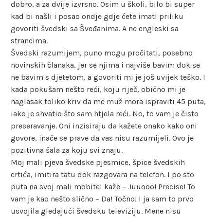
dobro, a za dvije izvrsno. Osim u školi, bilo bi super
kad bi našli i posao ondje gdje ćete imati priliku
govoriti švedski sa Šveđanima. A ne engleski sa
strancima.
Švedski razumijem, puno mogu pročitati, posebno
novinskih članaka, jer se njima i najviše bavim dok se
ne bavim s djetetom, a govoriti mi je još uvijek teško. I
kada pokušam nešto reći, koju riječ, obično mi je
naglasak toliko kriv da me muž mora ispraviti 45 puta,
iako je shvatio što sam htjela reći. No, to vam je čisto
preseravanje. Oni inzisiraju da kažete onako kako oni
govore, inače se prave da vas nisu razumijeli. Ovo je
pozitivna šala za koju svi znaju.
Moj mali pjeva švedske pjesmice, špice švedskih
crtića, imitira tatu dok razgovara na telefon. I po sto
puta na svoj mali mobitel kaže – Juuooo! Precise! To
vam je kao nešto slično – Da! Točno! I ja sam to prvo
usvojila gledajući švedsku televiziju. Mene nisu