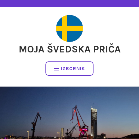
Preskočite
na
sadržaj
MOJA ŠVEDSKA PRIČA
IZBORNIK