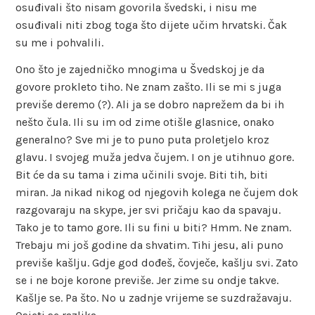
osuđivali što nisam govorila švedski, i nisu me
osuđivali niti zbog toga što dijete učim hrvatski. Čak
su me i pohvalili.
Ono što je zajedničko mnogima u Švedskoj je da
govore prokleto tiho. Ne znam zašto. Ili se mi s juga
previše deremo (?). Ali ja se dobro naprežem da bi ih
nešto čula. Ili su im od zime otišle glasnice, onako
generalno? Sve mi je to puno puta proletjelo kroz
glavu. I svojeg muža jedva čujem. I on je utihnuo gore.
Bit će da su tama i zima učinili svoje. Biti tih, biti
miran. Ja nikad nikog od njegovih kolega ne čujem dok
razgovaraju na skype, jer svi pričaju kao da spavaju.
Tako je to tamo gore. Ili su fini u biti? Hmm. Ne znam.
Trebaju mi još godine da shvatim. Tihi jesu, ali puno
previše kašlju. Gdje god dođeš, čovječe, kašlju svi. Zato
se i ne boje korone previše. Jer zime su ondje takve.
Kašlje se. Pa što. No u zadnje vrijeme se suzdražavaju.