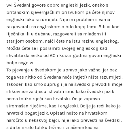
Svi Šveđani govore dobro engleski jezik, onako s
britanskim sjevernjačkim prizvukom pa ćete njihov
engleski lako razumijeti. Nije im problem s vama
razgovarati na engleskom o bilo kojoj temi. Bili vi kod
liječnika ili u dućanu, razgovarali sa mlađom ili
starijom osobom, naići ćete na istu razinu engleskog.
Možda ćete se i posramiti svojeg engleskog kad
shvatite da netko od 60 i kusur godina govori engleski
bolje nego vi.
To pjevanje u švedskom je upravo jako važno, jer bez
toga vas nitko od Šveđana neće (htjeti) ništa razumijeti.
Također, kad smo suprug i ja na švedski prevodili moje
slikovnice za djecu, shvatili smo kako švedski jezik
nema toliko riječi kao hrvatski. On je zapravo
siromašan riječima, kao i engleski. Bolje je reći kako je
hrvatski bogat jezik. Opisati nešto na hrvatskom
naročito u nekakvoj bajci, nije lako prevesti na švedski,
a da bi imalo toliku težinu i značenje kao na