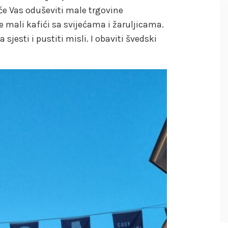
 će Vas oduševiti male trgovine
te mali kafići sa svijećama i žaruljicama.
jesti i pustiti misli. I obaviti švedski