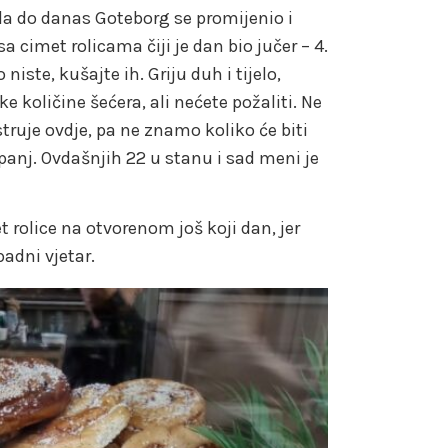
a do danas Goteborg se promijenio i
sa cimet rolicama čiji je dan bio jučer – 4.
 niste, kušajte ih. Griju duh i tijelo,
e količine šećera, ali nećete požaliti. Ne
struje ovdje, pa ne znamo koliko će biti
anj. Ovdašnjih 22 u stanu i sad meni je
et rolice na otvorenom još koji dan, jer
adni vjetar.