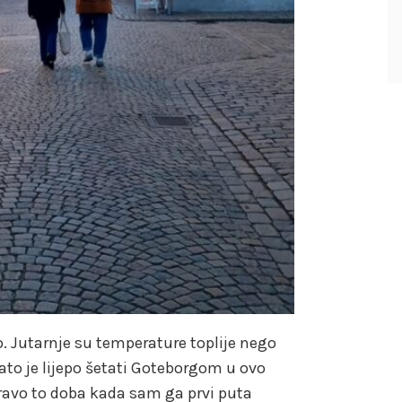
no. Jutarnje su temperature toplije nego
ato je lijepo šetati Goteborgom u ovo
pravo to doba kada sam ga prvi puta