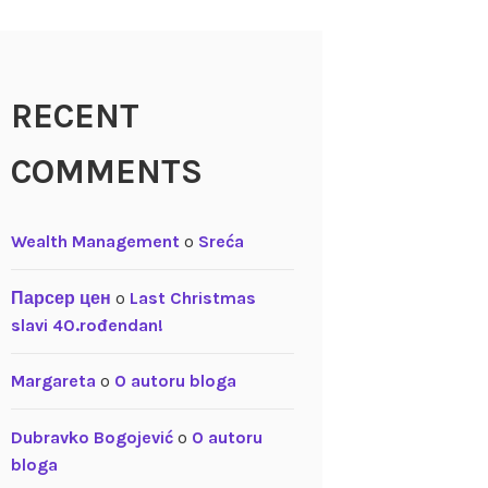
RECENT
COMMENTS
Wealth Management
o
Sreća
Парсер цен
o
Last Christmas
slavi 40.rođendan!
Margareta
o
O autoru bloga
Dubravko Bogojević
o
O autoru
bloga