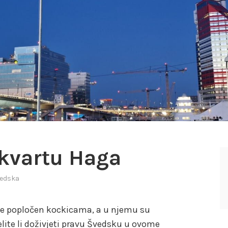
 kvartu Haga
vedska
 je popločen kockicama, a u njemu su
elite li doživjeti pravu Švedsku u ovome