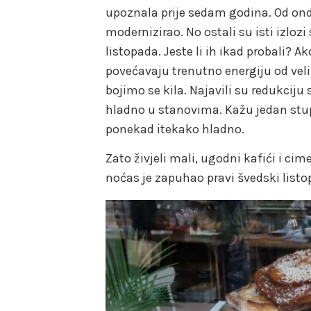
upoznala prije sedam godina. Od ond
modernizirao. No ostali su isti izlozi 
listopada. Jeste li ih ikad probali? Ako
povećavaju trenutno energiju od velik
bojimo se kila. Najavili su redukciju 
hladno u stanovima. Kažu jedan stup
ponekad itekako hladno.
Zato živjeli mali, ugodni kafići i cim
noćas je zapuhao pravi švedski listop