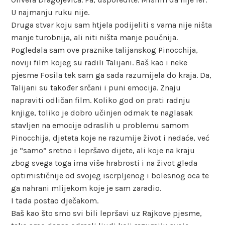
U najmanju ruku nije.
Druga stvar koju sam htjela podijeliti s vama nije ništa
manje turobnija, ali niti ništa manje poučnija.
Pogledala sam ove praznike talijanskog Pinocchija,
noviji film kojeg su radili Talijani. Baš kao i neke
pjesme Fosila tek sam ga sada razumijela do kraja. Da,
Talijani su također srčani i puni emocija. Znaju
napraviti odličan film. Koliko god on prati radnju
knjige, toliko je dobro učinjen odmak te naglasak
stavljen na emocije odraslih u problemu samom
Pinocchija, djeteta koje ne razumije život i nedaće, već
je “samo” sretno i lepršavo dijete, ali koje na kraju
zbog svega toga ima više hrabrosti i na život gleda
optimističnije od svojeg iscrpljenog i bolesnog oca te
ga nahrani mlijekom koje je sam zaradio.
I tada postao dječakom.
Baš kao što smo svi bili lepršavi uz Rajkove pjesme,