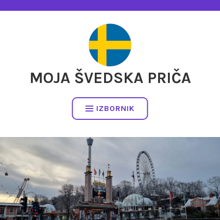
Preskočite
na
sadržaj
MOJA ŠVEDSKA PRIČA
IZBORNIK