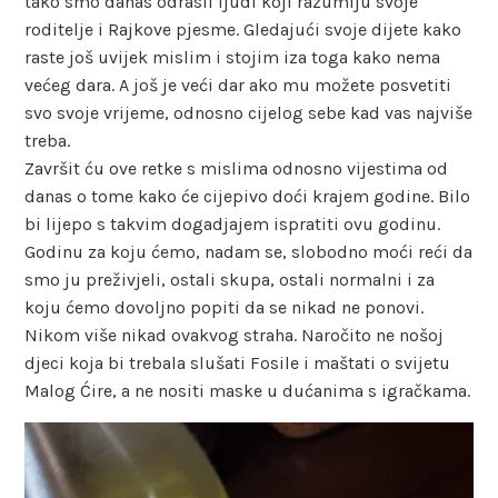
tako smo danas odrasli ljudi koji razumiju svoje
roditelje i Rajkove pjesme. Gledajući svoje dijete kako
raste još uvijek mislim i stojim iza toga kako nema
većeg dara. A još je veći dar ako mu možete posvetiti
svo svoje vrijeme, odnosno cijelog sebe kad vas najviše
treba.
Završit ću ove retke s mislima odnosno vijestima od
danas o tome kako će cijepivo doći krajem godine. Bilo
bi lijepo s takvim dogadjajem ispratiti ovu godinu.
Godinu za koju ćemo, nadam se, slobodno moći reći da
smo ju preživjeli, ostali skupa, ostali normalni i za
koju ćemo dovoljno popiti da se nikad ne ponovi.
Nikom više nikad ovakvog straha. Naročito ne nošoj
djeci koja bi trebala slušati Fosile i maštati o svijetu
Malog Ćire, a ne nositi maske u dućanima s igračkama.