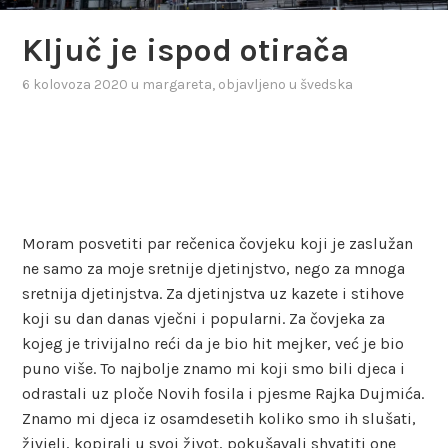
Ključ je ispod otirača
6 kolovoza 2020
u
margareta
, objavljeno u
švedska
Moram posvetiti par rečenica čovjeku koji je zaslužan
ne samo za moje sretnije djetinjstvo, nego za mnoga
sretnija djetinjstva. Za djetinjstva uz kazete i stihove
koji su dan danas vječni i popularni. Za čovjeka za
kojeg je trivijalno reći da je bio hit mejker, već je bio
puno više. To najbolje znamo mi koji smo bili djeca i
odrastali uz ploče Novih fosila i pjesme Rajka Dujmića.
Znamo mi djeca iz osamdesetih koliko smo ih slušati,
živjeli, kopirali u svoj život, pokušavali shvatiti one