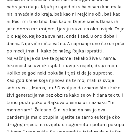
nabrajam dalje. Ključ je ispod otirača nisam kao mala
niti shvaćala do kraja, baš kao ni Majčine oči, baš kao
ni Reci mi tiho tiho, baš kao ni Dijete sreće. Danas ih
jako dobro razumijem, tjeraju suzu na oko uvijek. To je
bio Rajko. Rajko za sve nas, onda i sad. U ono doba i
danas. Nije više ništa važno. A najmanje ono što se piše
po medijima ili kako će našeg Rajka ispratiti.
Najvažnije je da sve te pjesme itekako žive u nama.
Iskrenost se uvijek isplati i uvijek osjeti, dragi moji.
Koliko se god neki pokušali tješiti da je suprotno.
Kad god krene koja njihova na tv moj mali iz svoje
sobe viče-_Mama, idu! Dovoljno da znamo što i kako
živi generacijama bez obzira kako se ovih dana tek tu i
tamo pusti pokoja Rajkova pjesma uz naznaku “In
memoriam”. Žalosno. Čini se kao da nas je ova
pandemija malo otupila. Sjetite se samo euforije oko
drugog mjesta na svijetu u nogometu i potom pokopa
Olivera Dragojevića. Pa, usporedite. Mislim da nije fer.