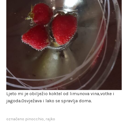
Ljeto mi je obilježio koktel od limunova vina,votke i
jagoda.Osvježava i lako se spravlja doma.
označeno
pinocchio
,
rajko