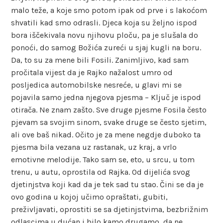
malo teže, a koje smo potom ipak od prve i s lakoćom
shvatili kad smo odrasli. Djeca koja su željno ispod
bora iščekivala novu njihovu ploču, pa je slušala do
ponoći, do samog Božića zureći u sjaj kugli na boru.
Da, to su za mene bili Fosili. Zanimljivo, kad sam
pročitala vijest da je Rajko nažalost umro od
posljedica automobilske nesreće, u glavi mi se
pojavila samo jedna njegova pjesma – Ključ je ispod
otirača. Ne znam zašto. Sve druge pjesme Fosila često
pjevam sa svojim sinom, svake druge se često sjetim,
ali ove baš nikad. Očito je za mene negdje duboko ta
pjesma bila vezana uz rastanak, uz kraj, a vrlo
emotivne melodije. Tako sam se, eto, u srcu, u tom
trenu, u autu, oprostila od Rajka. Od dijelića svog
djetinjstva koji kad da je tek sad tu stao. Čini se da je
ovo godina u kojoj učimo opraštati, gubiti,
preživljavati, oprostiti se sa djetinjstvima, bezbrižnim
odlascima u dućan i bilo kamo drugamo, da ne