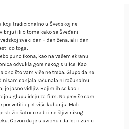
 koji tradicionalno u Švedskoj ne
vibnju) ili o tome kako se Šveđani
vedskoj svaki dan – dan žena, ali i dan
esti do toga.
 nebo puno ikona, kao na vašem ekranu
onica odvukla gore nekog s ulice. Kao
 ono što vam više ne treba. Glupo da ne
kad nisam sanjala računala ni računalnu
j je jasno vidljiv. Bojim ih se kao i
ljnu glupu ideju za film. No previše sam
e posvetiti opet više kuhanju. Mali
 složio šator u sobi i ne šljivi nikog.
a. Govori da je u avionu i da leti i zuri u