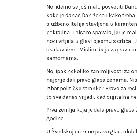
No, idemo se još malo posvetiti Danu
kako je danas Dan žena i kako treba pit
službeno Italija stavljena u karanten
pokrajina. I nisam spavala, jer je ma
noći vrtjela u glavi pjesmu s crtića “
skakavcima. Mislim da ja zapravo i
samomama.
No, ipak nekoliko zanimljivosti za o
najprije dali pravo glasa ženama. Ni
izbor političke stranke? Pravo za re
to sve danas vrijedi, kad digitalna n
Prva zemlja koja je dala pravo glasa
godine.
U Švedskoj su žene pravo glasa dobil