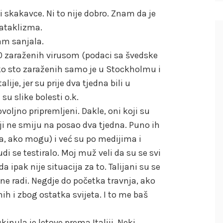
 skakavce. Ni to nije dobro. Znam da je
kataklizma.
am sanjala.
0 zaraženih virusom (podaci sa švedske
reko sto zaraženih samo je u Stockholmu i
alije, jer su prije dva tjedna bili u
u slike bolesti o.k.
voljno pripremljeni. Dakle, oni koji su
 Koreji ne smiju na posao dva tjedna. Puno ih
a, ako mogu) i već su po medijima i
udi se testiralo. Moj muž veli da su se svi
a ipak nije situacija za to. Talijani su se
a ne radi. Negdje do početka travnja, ako
h i zbog ostatka svijeta. I to me baš
nula je letove prema Italiji. Neki