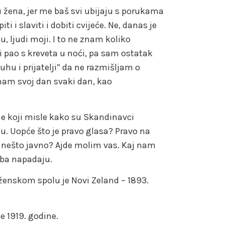
 žena, jer me baš svi ubijaju s porukama
i i slaviti i dobiti cvijeće. Ne, danas je
u, ljudi moji. I to ne znam koliko
li pao s kreveta u noći, pa sam ostatak
Juhu i prijatelji” da ne razmišljam o
mam svoj dan svaki dan, kao
ne koji misle kako su Skandinavci
su. Uopće što je pravo glasa? Pravo na
ći nešto javno? Ajde molim vas. Kaj nam
eba napadaju.
 ženskom spolu je Novi Zeland – 1893.
e 1919. godine.