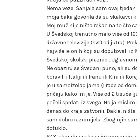
Nema veze. Sanjala sam ovaj tjedan i
moja baka govorila da su skakavci 
Moj muž nije ništa rekao na to što s
U Švedskoj trenutno malo više od 16
državne televizije (svt) od jutra). P
najviše je onih koji su doputovali iz It
Švedskoj školski praznici. Uglavnom s
Ne obaziru se Šveđani puno, ali su do
boravili i Italiji ili Iranu ili Kini ili
je u samoizolacijama (i rade od dom
pričaju kako im je. Više od 2 tisuće lj
počeli sprdati iz svega. No ja mislim d
danas do kraja zatvorili. Dakle, ništ
sam dobro razumijela. Zbog njih sami
dotuklo.
SAS, skandinavska aviokompanija, uki