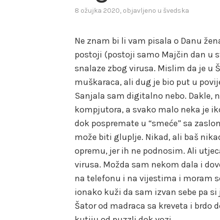
8 ožujka 2020
, objavljeno u
švedska
Ne znam bi li vam pisala o Danu žena
postoji (postoji samo Majčin dan u s
snalaze zbog virusa. Mislim da je u Š
muškaraca, ali dug je bio put u povij
Sanjala sam digitalno nebo. Dakle,
kompjutora, a svako malo neka je ik
dok pospremate u “smeće” sa zaslona
može biti gluplje. Nikad, ali baš ni
opremu, jer ih ne podnosim. Ali utjeca
virusa. Možda sam nekom dala i dovo
na telefonu i na vijestima i moram s
ionako kuži da sam izvan sebe pa si je
Šator od madraca sa kreveta i brdo dek
kutiju od puzzli dok vozi.