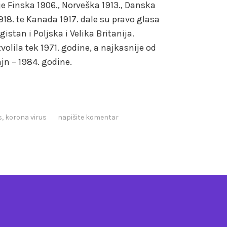
je Finska 1906., Norveška 1913., Danska
a 1918. te Kanada 1917. dale su pravo glasa
istan i Poljska i Velika Britanija.
olila tek 1971. godine, a najkasnije od
jn – 1984. godine.
s
,
korona virus
napišite komentar