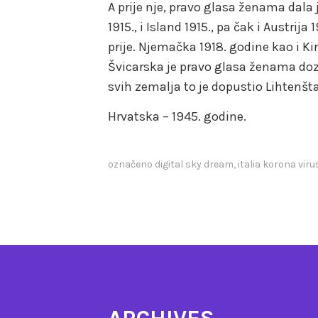
A prije nje, pravo glasa ženama dala 
1915., i Island 1915., pa čak i Austrij
prije. Njemačka 1918. godine kao i Kirg
Švicarska je pravo glasa ženama dozv
svih zemalja to je dopustio Lihtenšta
Hrvatska – 1945. godine.
označeno
digital sky dream
,
italia korona viru