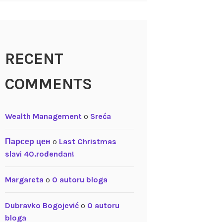
RECENT
COMMENTS
Wealth Management
o
Sreća
Парсер цен
o
Last Christmas
slavi 40.rođendan!
Margareta
o
O autoru bloga
Dubravko Bogojević
o
O autoru
bloga