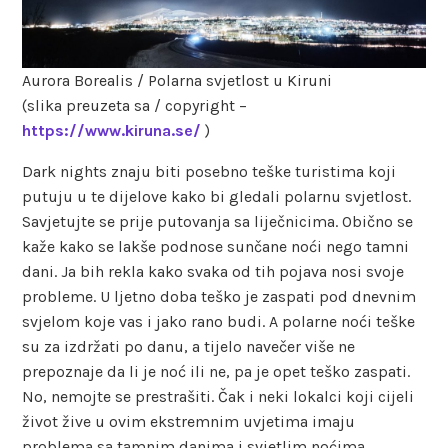
Aurora Borealis / Polarna svjetlost u Kiruni
(slika preuzeta sa / copyright –
https://www.kiruna.se/
)
Dark nights znaju biti posebno teške turistima koji
putuju u te dijelove kako bi gledali polarnu svjetlost.
Savjetujte se prije putovanja sa liječnicima. Obično se
kaže kako se lakše podnose sunčane noći nego tamni
dani. Ja bih rekla kako svaka od tih pojava nosi svoje
probleme. U ljetno doba teško je zaspati pod dnevnim
svjelom koje vas i jako rano budi. A polarne noći teške
su za izdržati po danu, a tijelo navečer više ne
prepoznaje da li je noć ili ne, pa je opet teško zaspati.
No, nemojte se prestrašiti. Čak i neki lokalci koji cijeli
život žive u ovim ekstremnim uvjetima imaju
problema sa tamnim danima i svjetlim noćima.