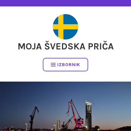
Preskočite
na
sadržaj
MOJA ŠVEDSKA PRIČA
IZBORNIK