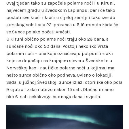
Ovaj tjedan tako su započele polarne noći i u Kiruni,
najvećem gradu u švedskom Laplandu. Dani će tako
postati sve kraći i kraći u cijeloj zemlji i tako sve do
zimskog solsticija 22. prosinca u 5.19 minuta kada će
se Sunce polako početi vraćati.
U Kiruni obično polarne noći traju oko 28 dana, a
sunčane noći oko 50 dana. Postoji nekoliko vrsta
polarnih noći – one koje označavaju potpuni mrak i
koje se događaju na krajnjem sjeveru Švedske te u
Norveškoj kao i nautičke polarne noći u kojima ima
nešto sunca obično oko podneva. Ovisno o lokaciji.
Sada, u južnoj Švedskoj, Sunce izlazi otprilike oko pola
9 ujutro i zalazi ubrzo nakon 15 sati. Obično imamo
oko 6 sati nekakvoga čudnoga dana i svjetla.