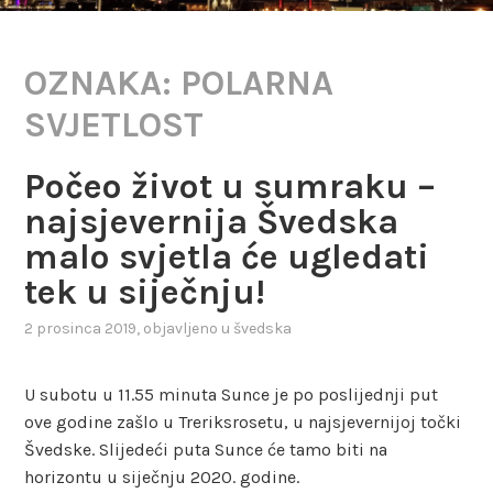
OZNAKA:
POLARNA
SVJETLOST
Počeo život u sumraku –
najsjevernija Švedska
malo svjetla će ugledati
tek u siječnju!
2 prosinca 2019
, objavljeno u
švedska
U subotu u 11.55 minuta Sunce je po poslijednji put
ove godine zašlo u Treriksrosetu, u najsjevernijoj točki
Švedske. Slijedeći puta Sunce će tamo biti na
horizontu u siječnju 2020. godine.