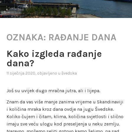
OZNAKA:
RAĐANJE DANA
Kako izgleda rađanje
dana?
11 siječnja 2020
, objavljeno u
švedska
Još su uvijek dugo mračna jutra, ali i lijepa.
Znam da vas više manje zanima vrijeme u Skandinaviji
i količina mraka kroz dana ovdje na jugu Švedske.
Koliko čujem i čitam, klima, količina svjetlosti i slično
imaju sve veću ulogu kod preseljenja u neku zemlju.
Naravno, možemo seliti gotovo kamo želimo, pa sad