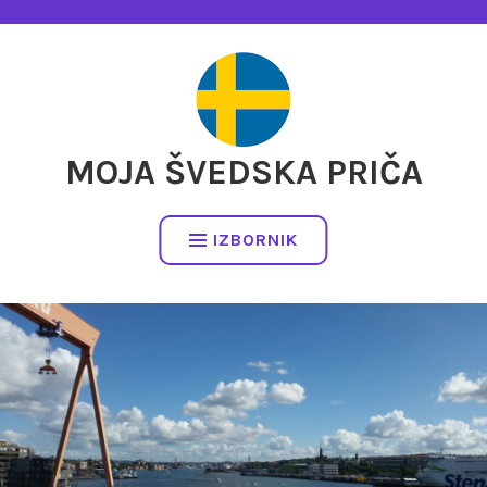
Preskočite
na
sadržaj
MOJA ŠVEDSKA PRIČA
IZBORNIK