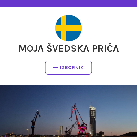
Preskočite
na
sadržaj
MOJA ŠVEDSKA PRIČA
IZBORNIK