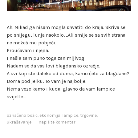
Ah. Nikad ga nisam mogla shvatiti do kraja. Skriva se
po snijegu, lunja naokolo. ..Ali smije se sa svih strana,
ne možeš mu pobjeći.
Proučavam i njega.
I našla sam puno toga zanimljivog.
Nadam se da vas lovi blagdansko ozračje.
A svi koji ste daleko od doma, kamo ćete za blagdane?
Doma pod jelku. To vam je najbolje.
Nema veze kamo i kuda, glavno da vam lampice
svijetle…
označeno
božić
,
ekonomija
,
lampice
,
trgovine
,
ukrašavanje
napišite komentar