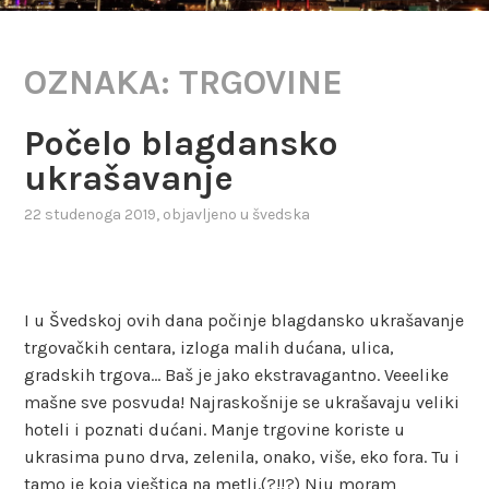
OZNAKA:
TRGOVINE
Počelo blagdansko
ukrašavanje
22 studenoga 2019
, objavljeno u
švedska
I u Švedskoj ovih dana počinje blagdansko ukrašavanje
trgovačkih centara, izloga malih dućana, ulica,
gradskih trgova… Baš je jako ekstravagantno. Veeelike
mašne sve posvuda! Najraskošnije se ukrašavaju veliki
hoteli i poznati dućani. Manje trgovine koriste u
ukrasima puno drva, zelenila, onako, više, eko fora. Tu i
tamo je koja vještica na metli.(?!!?) Nju moram