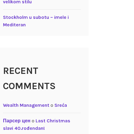
velikom stilu
Stockholm u subotu – imele i
Mediteran
RECENT
COMMENTS
Wealth Management
o
Sreća
Парсер цен
o
Last Christmas
slavi 40.rođendan!