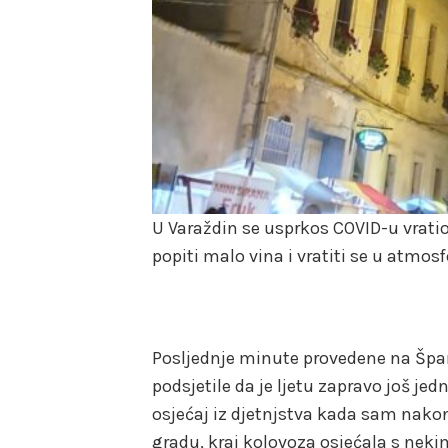
U Varaždin se usprkos COVID-u vratio
popiti malo vina i vratiti se u atmo
Posljednje minute provedene na Špa
podsjetile da je ljetu zapravo još je
osjećaj iz djetnjstva kada sam nako
gradu, kraj kolovoza osjećala s nek