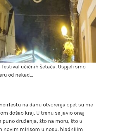
 festival učičnih šetača. Uspjeli smo
sferu od nekad…
ncirfestu na danu otvorenja opet su me
dnom došao kraj. U trenu se javio onaj
n puno druženja, što na moru, što u
im novim mirisom u nosu, hladnijim