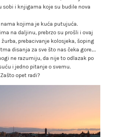
sobi i knjigama koje su budile nova
 nama kojima je kuća putujuća.
jima na daljinu, prebrzo su prošli i ovaj
la žurba, prebacivanje kolosjeka, šoping
itma disanja za sve što nas čeka gore….
ogi ne razumiju, da nije to odlazak po
suću i jedno pitanje o svemu.
 Zašto opet radi?