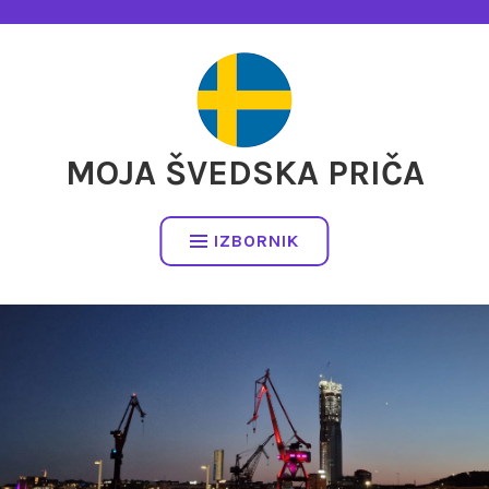
Preskočite
na
sadržaj
MOJA ŠVEDSKA PRIČA
IZBORNIK