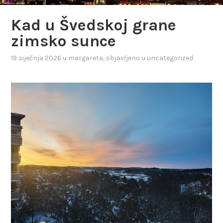
Kad u Švedskoj grane
zimsko sunce
19 siječnja 2026
u
margareta
, objavljeno u
uncategorized