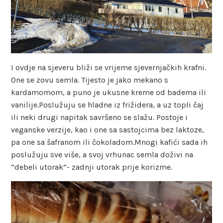
I ovdje na sjeveru bliži se vrijeme sjevernjačkih krafni.
One se zovu semla. Tijesto je jako mekano s
kardamomom, a puno je ukusne kreme od badema ili
vanilije.Poslužuju se hladne iz frižidera, a uz topli čaj
ili neki drugi napitak savršeno se slažu. Postoje i
veganske verzije, kao i one sa sastojcima bez laktoze,
pa one sa šafranom ili čokoladom.Mnogi kafići sada ih
poslužuju sve više, a svoj vrhunac semla doživi na
“debeli utorak”- zadnji utorak prije korizme.