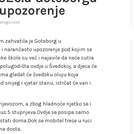
 upozorenje
ategorized
m zahvatila je Goteborg u
lo i narančasto upozorenje pod kojim se
ke škole su već i najavile da neće sutra
g polugodišta ovdje u Švedskoj, a djeca će
doma gledat će švedsku oluju koja
 snijeg i vjetar stanu, istrčat će van i
jevozom, a zbog hladnoće rijetko se i
inus 5 stupnjeva.Ovdje se posipa samo
stati doma.Dok se mobitel trese u ruci
me dosta.