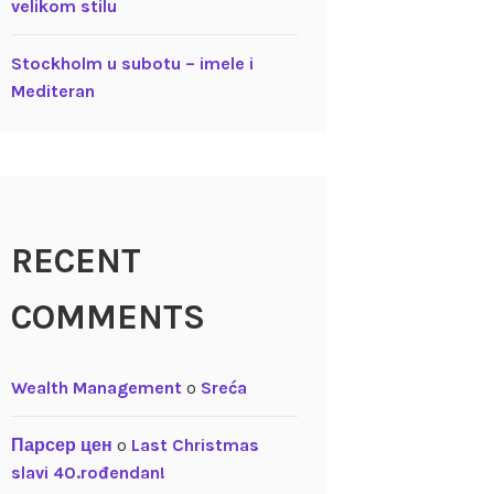
velikom stilu
Stockholm u subotu – imele i
Mediteran
RECENT
COMMENTS
Wealth Management
o
Sreća
Парсер цен
o
Last Christmas
slavi 40.rođendan!