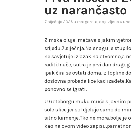
uz narančasto
7 siječnja 2026
u
margareta
, objavljeno u
unc
Zimska oluja, mećava s jakim vjetro
srijedu,7.siječnja.Na snagu je stupi
ne savjetuje izlazak na otvoreno,a ne
raditi.Inače, sutra je prvi dan drugo
ipak čini se ostati doma.Iz topline 
doslovna probada lice kad izađete.Kad
ponovno se igrati.
U Goteborgu muku muče s javnim pri
sole ulice jer sol djeluje samo do m
sitno kamenje.Tko ne mora,bolje je o
kao na ovom video zapisu,pametno