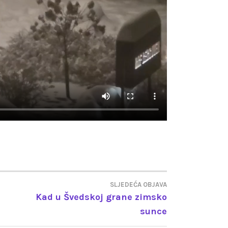
SLJEDEĆA OBJAVA
Kad u Švedskoj grane zimsko
sunce