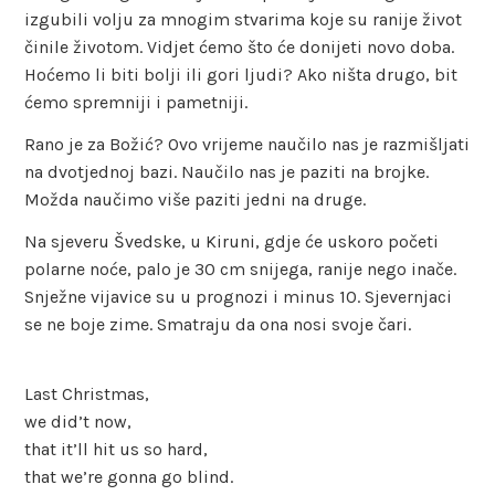
izgubili volju za mnogim stvarima koje su ranije život
činile životom. Vidjet ćemo što će donijeti novo doba.
Hoćemo li biti bolji ili gori ljudi? Ako ništa drugo, bit
ćemo spremniji i pametniji.
Rano je za Božić? Ovo vrijeme naučilo nas je razmišljati
na dvotjednoj bazi. Naučilo nas je paziti na brojke.
Možda naučimo više paziti jedni na druge.
Na sjeveru Švedske, u Kiruni, gdje će uskoro početi
polarne noće, palo je 30 cm snijega, ranije nego inače.
Snježne vijavice su u prognozi i minus 10. Sjevernjaci
se ne boje zime. Smatraju da ona nosi svoje čari.
Last Christmas,
we did’t now,
that it’ll hit us so hard,
that we’re gonna go blind.