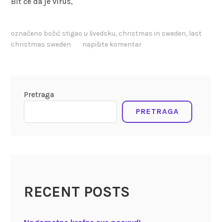
Bit će da je virus,
označeno
božić stigao u švedsku
,
christmas in sweden
,
last
christmas sweden
napišite komentar
Pretraga
PRETRAGA
RECENT POSTS