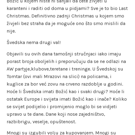
Božić u kojem niste ni sanjali da ćete živjeti u
karanteni i raditi od doma u pidjami? Sve je to bio Last
Christmas. Definitivno zadnji Christmas u kojem smo
živjeli bez straha da je moguće ono što smo mislili da
nije.
Švedska nema drugi val!
Objavili su ovih dana tamošnji stručnjaci iako imaju
porast broja oboljelih i preporučuju da se ne odlazi na
AW partyje,klubove,teretane i treninge. U Švedskoj su
Tomtar (ovi mali Mrazovi na slici) na policama, i
kuglice za bor već zovu na crveno razdoblje u godini.
Hoće li Švedska imati Božić kao i svaki drugi? Hoće li
ostatak Europe i svijeta imati Božić kao i inače? Koliko
se svijet podijelio i promijenio moglo bi se vidjeti
upravo u te dane. Dane koji nose zajedništvo,
razbibrigu, veselje, opuštenost.
Mnogi su izgubili volju za kupovanjem. Mnogi su