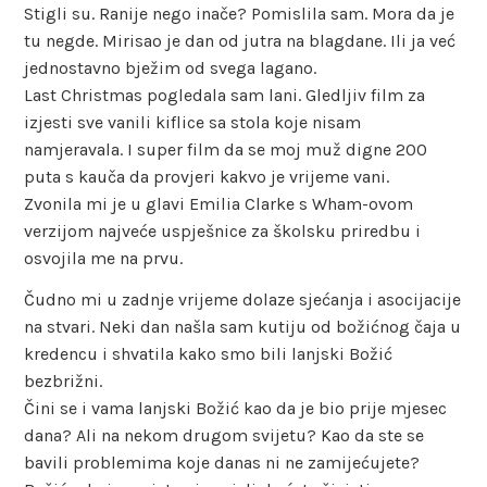
Stigli su. Ranije nego inače? Pomislila sam. Mora da je
tu negde. Mirisao je dan od jutra na blagdane. Ili ja već
jednostavno bježim od svega lagano.
Last Christmas pogledala sam lani. Gledljiv film za
izjesti sve vanili kiflice sa stola koje nisam
namjeravala. I super film da se moj muž digne 200
puta s kauča da provjeri kakvo je vrijeme vani.
Zvonila mi je u glavi Emilia Clarke s Wham-ovom
verzijom najveće uspješnice za školsku priredbu i
osvojila me na prvu.
Čudno mi u zadnje vrijeme dolaze sjećanja i asocijacije
na stvari. Neki dan našla sam kutiju od božićnog čaja u
kredencu i shvatila kako smo bili lanjski Božić
bezbrižni.
Čini se i vama lanjski Božić kao da je bio prije mjesec
dana? Ali na nekom drugom svijetu? Kao da ste se
bavili problemima koje danas ni ne zamijećujete?