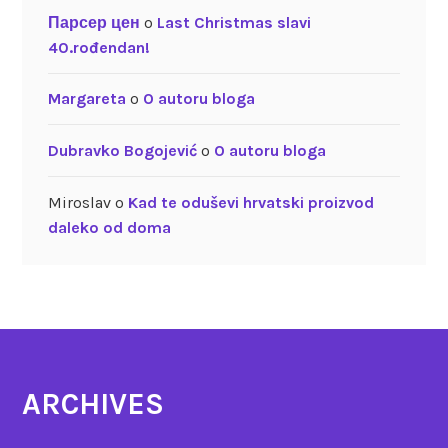
Парсер цен
o
Last Christmas slavi
40.rođendan!
Margareta
o
O autoru bloga
Dubravko Bogojević
o
O autoru bloga
Miroslav
o
Kad te oduševi hrvatski proizvod
daleko od doma
ARCHIVES