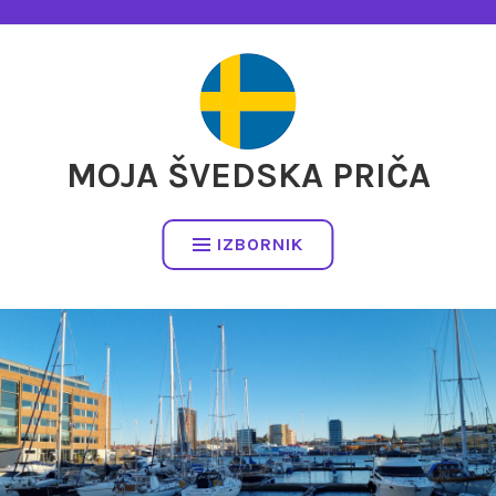
Preskočite
na
sadržaj
MOJA ŠVEDSKA PRIČA
IZBORNIK