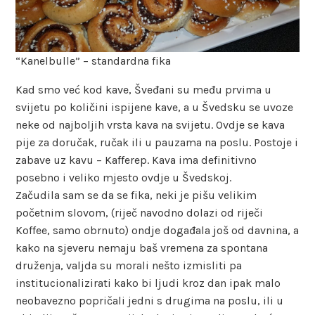
“Kanelbulle” – standardna fika
Kad smo već kod kave, Šveđani su među prvima u
svijetu po količini ispijene kave, a u Švedsku se uvoze
neke od najboljih vrsta kava na svijetu. Ovdje se kava
pije za doručak, ručak ili u pauzama na poslu. Postoje i
zabave uz kavu – Kafferep. Kava ima definitivno
posebno i veliko mjesto ovdje u Švedskoj.
Začudila sam se da se fika, neki je pišu velikim
početnim slovom, (riječ navodno dolazi od riječi
Koffee, samo obrnuto) ondje događala još od davnina, a
kako na sjeveru nemaju baš vremena za spontana
druženja, valjda su morali nešto izmisliti pa
institucionalizirati kako bi ljudi kroz dan ipak malo
neobavezno popričali jedni s drugima na poslu, ili u