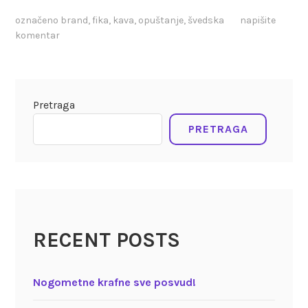
označeno
brand
,
fika
,
kava
,
opuštanje
,
švedska
napišite
komentar
Pretraga
PRETRAGA
RECENT POSTS
Nogometne krafne sve posvud!