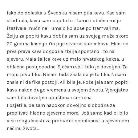
Iako do dolaska u Švedsku nisam pila kavu. Kad sam
studirala, kavu sam popila tu i tamo i obično mi je
izazivala mučnine i umalo kolapse po tramvajima.
Želju za popiti kavu dobila sam uz svojeg muža skoro
20 godina kasnije. On pije stvarno super kavu. Meni se
prva prava kava dogodila zbilja spontano i to na
sjeveru. Mala šalica kave uz malo hrvatskog keksa, u
oblačno poslijepodne. Sjećam se. I bilo je dovoljno. Za
moju prvu fiku. Nisam tada znala da je to fika. Nisam
znala ni da fika postoji. Ali bila je. Poželjela sam popiti
kavu nakon dugo vremena u svojem životu. Vjerojatno
sam bila dovoljno opuštena i smirena.
I osjetila, da sam napokon dovoljno slobodna za
preplivati hladno sjeverno more. Još samo kad bi bilo
više mogućnosti za probuditi spontanost u sjevernom
načinu života…