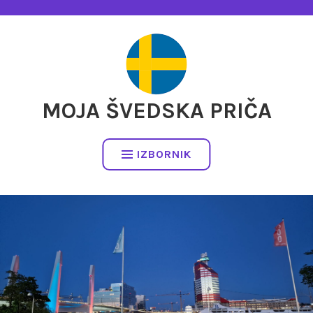
Preskočite
na
sadržaj
MOJA ŠVEDSKA PRIČA
IZBORNIK