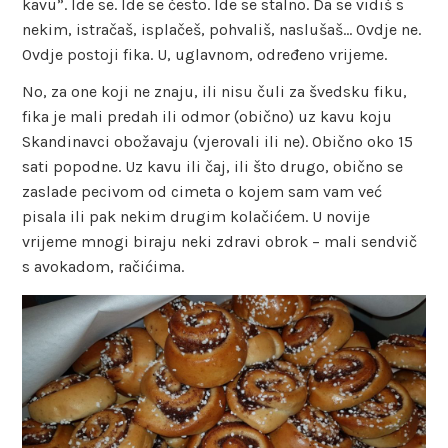
kavu”. Ide se. Ide se često. Ide se stalno. Da se vidiš s
nekim, istračaš, isplačeš, pohvališ, naslušaš… Ovdje ne.
Ovdje postoji fika. U, uglavnom, određeno vrijeme.
No, za one koji ne znaju, ili nisu čuli za švedsku fiku,
fika je mali predah ili odmor (obično) uz kavu koju
Skandinavci obožavaju (vjerovali ili ne). Obično oko 15
sati popodne. Uz kavu ili čaj, ili što drugo, obično se
zaslade pecivom od cimeta o kojem sam vam već
pisala ili pak nekim drugim kolačićem. U novije
vrijeme mnogi biraju neki zdravi obrok – mali sendvič
s avokadom, račićima.