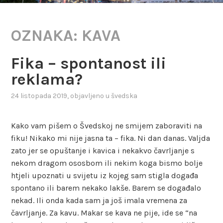
OZNAKA:
KAVA
Fika – spontanost ili
reklama?
24 listopada 2019
, objavljeno u
švedska
Kako vam pišem o Švedskoj ne smijem zaboraviti na
fiku! Nikako mi nije jasna ta – fika. Ni dan danas. Valjda
zato jer se opuštanje i kavica i nekakvo čavrljanje s
nekom dragom ososbom ili nekim koga bismo bolje
htjeli upoznati u svijetu iz kojeg sam stigla događa
spontano ili barem nekako lakše. Barem se događalo
nekad. Ili onda kada sam ja još imala vremena za
čavrljanje. Za kavu. Makar se kava ne pije, ide se “na