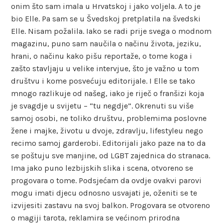
onim što sam imala u Hrvatskoj i jako voljela. A to je
bio Elle. Pa sam se u Švedskoj pretplatila na švedski
Elle. Nisam požalila. Iako se radi prije svega o modnom
magazinu, puno sam naučila o načinu života, jeziku,
hrani, o načinu kako pišu reportaže, o tome koga i
zašto stavljaju u velike intervjue, što je važno u tom
društvu i kome posvećuju editorijale. I Elle se tako
mnogo razlikuje od našeg, iako je riječ o franšizi koja
je svagdje u svijetu – “tu negdje”. Okrenuti su više
samoj osobi, ne toliko društvu, problemima poslovne
žene i majke, životu u dvoje, zdravlju, lifestyleu nego
recimo samoj garderobi. Editorijali jako paze na to da
se poštuju sve manjine, od LGBT zajednica do stranaca.
Ima jako puno lezbijskih slika i scena, otvoreno se
progovara o tome. Podsjećam da ovdje ovakvi parovi
mogu imati djecu odnosno usvajati je, oženiti se te
izvijesiti zastavu na svoj balkon. Progovara se otvoreno
o magiji tarota, reklamira se većinom prirodna