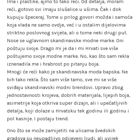
Ima i plastike, ajmo to tako reći. Od detalja, moram
reći, gotovo svi imaju slušalice u ušima. Čak i dok
kupuju špeceraj. Tome u prilog govori možda i samoća
koja vlada ne samo ovdje, već i u ostalim dijelovima
striktno poslovnog svijeta, ali o tome neki drugi put.
Nose se uglavnom skandinavske modne marke. Oni
poštuju svoje. Drago mi je da i mi Hrvati sve više
poštujemo svoje modne marke. No, kao što sam rekla
iznenadila me i hrabrost po pitanju boja.
Mnogi će reći kako je skandinavska moda bapska. Ne
bih tako rekla. Što sam više tamo, sve mi se više
sviđaju skandinavski modni brendovi. Upravo zbog
jednostavnosti krojeva, dobrih materijala, lijepih boja,
asimetrije koja otkriva super dizajn, ali i upečatljivih
detalja, koji dolaze u Hrvatsku tek godinu ili godinu i
pol kasnije. I postaju trend.
Ono što se može zamijetiti na ulicama švedskih
gradova su neupadljivo odijeveni ljudi, ali uvijek