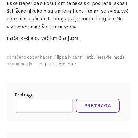
uske traperice s košuljom te neka skupocijena jakna i
šal. Žene nikako nisu uniformirane i to mi se sviđa. Već
od malena uče ih da biraju svoju modu i odjeću. Ne
srame se ničeg što im se sviđa.
Inače, ovdje su već kmična jutra.
označeno
copenhagen
,
filippa k
,
ganni
,
lgtb
,
lifestyle
,
moda
,
skandinavija
napišite komentar
Pretraga
PRETRAGA