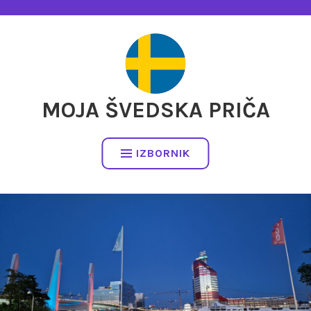
Preskočite
na
sadržaj
MOJA ŠVEDSKA PRIČA
IZBORNIK