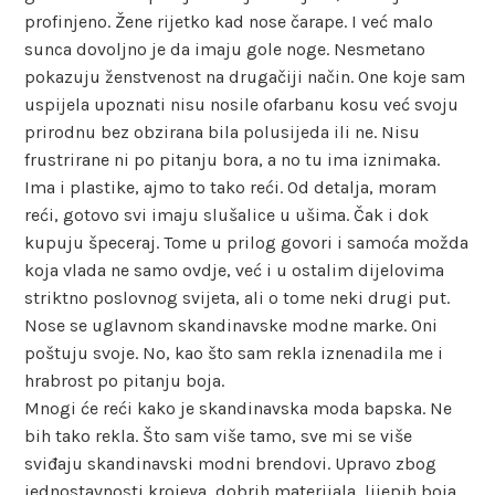
profinjeno. Žene rijetko kad nose čarape. I već malo
sunca dovoljno je da imaju gole noge. Nesmetano
pokazuju ženstvenost na drugačiji način. One koje sam
uspijela upoznati nisu nosile ofarbanu kosu već svoju
prirodnu bez obzirana bila polusijeda ili ne. Nisu
frustrirane ni po pitanju bora, a no tu ima iznimaka.
Ima i plastike, ajmo to tako reći. Od detalja, moram
reći, gotovo svi imaju slušalice u ušima. Čak i dok
kupuju špeceraj. Tome u prilog govori i samoća možda
koja vlada ne samo ovdje, već i u ostalim dijelovima
striktno poslovnog svijeta, ali o tome neki drugi put.
Nose se uglavnom skandinavske modne marke. Oni
poštuju svoje. No, kao što sam rekla iznenadila me i
hrabrost po pitanju boja.
Mnogi će reći kako je skandinavska moda bapska. Ne
bih tako rekla. Što sam više tamo, sve mi se više
sviđaju skandinavski modni brendovi. Upravo zbog
jednostavnosti krojeva, dobrih materijala, lijepih boja,