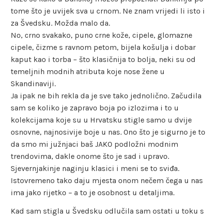
tome što je uvijek sva u crnom. Ne znam vrijedi li isto i
za Švedsku. Možda malo da.
No, crno svakako, puno crne kože, cipele, glomazne
cipele, čizme s ravnom petom, bijela košulja i dobar
kaput kao i torba – što klasičnija to bolja, neki su od
temeljnih modnih atributa koje nose žene u
Skandinaviji.
Ja ipak ne bih rekla da je sve tako jednolično. Začudila
sam se koliko je zapravo boja po izlozima i to u
kolekcijama koje su u Hrvatsku stigle samo u dvije
osnovne, najnosivije boje u nas. Ono što je sigurno je to
da smo mi južnjaci baš JAKO podložni modnim
trendovima, dakle onome što je sad i upravo.
Sjevernjakinje naginju klasici i meni se to sviđa.
Istovremeno tako daju mjesta onom nečem čega u nas
ima jako rijetko – a to je osobnost u detaljima.
Kad sam stigla u Švedsku odlučila sam ostati u toku s