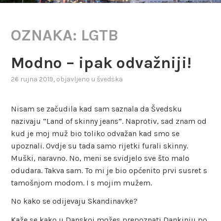
OZNAKA:
LGTB
Modno – ipak odvažniji!
26 rujna 2019
, objavljeno u
švedska
Nisam se začudila kad sam saznala da Švedsku
nazivaju “Land of skinny jeans”. Naprotiv, sad znam od
kud je moj muž bio toliko odvažan kad smo se
upoznali. Ovdje su tada samo rijetki furali skinny.
Muški, naravno. No, meni se svidjelo sve što malo
odudara. Takva sam. To mi je bio općenito prvi susret s
tamošnjom modom. I s mojim mužem.
No kako se odijevaju Skandinavke?
Kaže se kako u Danskoj možes prepoznati Dankinju po