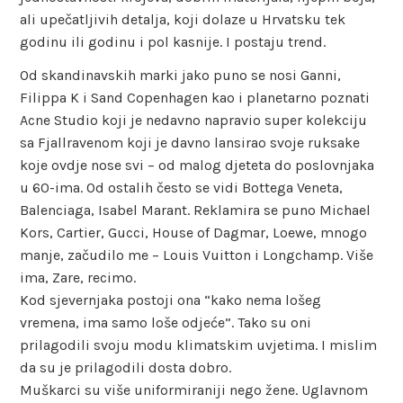
ali upečatljivih detalja, koji dolaze u Hrvatsku tek
godinu ili godinu i pol kasnije. I postaju trend.
Od skandinavskih marki jako puno se nosi Ganni,
Filippa K i Sand Copenhagen kao i planetarno poznati
Acne Studio koji je nedavno napravio super kolekciju
sa Fjallravenom koji je davno lansirao svoje ruksake
koje ovdje nose svi – od malog djeteta do poslovnjaka
u 60-ima. Od ostalih često se vidi Bottega Veneta,
Balenciaga, Isabel Marant. Reklamira se puno Michael
Kors, Cartier, Gucci, House of Dagmar, Loewe, mnogo
manje, začudilo me – Louis Vuitton i Longchamp. Više
ima, Zare, recimo.
Kod sjevernjaka postoji ona “kako nema lošeg
vremena, ima samo loše odjeće”. Tako su oni
prilagodili svoju modu klimatskim uvjetima. I mislim
da su je prilagodili dosta dobro.
Muškarci su više uniformiraniji nego žene. Uglavnom