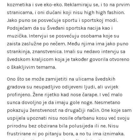
kozmetika i sve eko-eko. Reklamiraju se, i to na prvim
stranicama, i oni dućani koji nisu high high fashion.
Jako puno se posvećuje sportu i sportskoj modi.
Podsjećam da su Šveđani sportska nacija kao i
muzička. Intervjui se posvećuju osobama koje su
zaista zaslužne po nečem. Među njima ima jako puno
strankinja, znanstvenica. Imali su nedavo intervju sa
švedskom kraljicom koja je također govorila otvoreno
o škakljivim temama.
Ono što se može zamijetiti na ulicama švedskih
gradova su neupadljivo odijeveni ljudi, ali uvijek
profinjeno. Žene rijetko kad nose čarape. I već malo
sunca dovoljno je da imaju gole noge. Nesmetano
pokazuju ženstvenost na drugačiji način. One koje sam
uspijela upoznati nisu nosile ofarbanu kosu već svoju
prirodnu bez obzirana bila polusijeda ili ne. Nisu
frustrirane ni po pitanju bora, a no tu ima iznimaka.