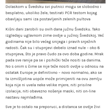
Dolaskom u Švedsku svi putnici mogu se slobodno i
besplatno, ukoliko žele, testirati PCR testom kojeg
obavljaju sami iza postavljenih zelenih pultova
Kišni dani zarobili su ovih dana južnu Švedsku. Tako
izgledaju uglavnom zime ovdje u južnoj Švedskoj. Već
godinama nije bilo većeg snijega i pravih snježnih
radosti. Čak su i stupnjevi debelo iznad nule – oko 8
stupnjeva, što je pravo čudo za ovo doba godine. Mrak
pada sve ranije pa se i psihički teže nositi sa danima.
No s onim s čime se nije teže nositi ovdje u odnosu na
ostatak Europe je definitivno – novo normalno, ako se
ta izmišljotina uopće može primijeniti na ovu zemlju
koja nije ni uvela neke velike mjere, niti prisilne
izolacije, niti obavezno nošenje maski, niti on-line
nastavu najmlađima.
Sve je to ostalo na preporuci, a distanca se ovdje živi