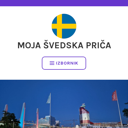
Preskočite
na
sadržaj
MOJA ŠVEDSKA PRIČA
IZBORNIK