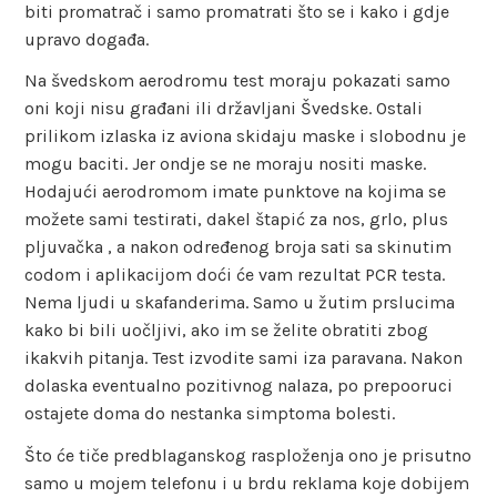
biti promatrač i samo promatrati što se i kako i gdje
upravo događa.
Na švedskom aerodromu test moraju pokazati samo
oni koji nisu građani ili državljani Švedske. Ostali
prilikom izlaska iz aviona skidaju maske i slobodnu je
mogu baciti. Jer ondje se ne moraju nositi maske.
Hodajući aerodromom imate punktove na kojima se
možete sami testirati, dakel štapić za nos, grlo, plus
pljuvačka , a nakon određenog broja sati sa skinutim
codom i aplikacijom doći će vam rezultat PCR testa.
Nema ljudi u skafanderima. Samo u žutim prslucima
kako bi bili uočljivi, ako im se želite obratiti zbog
ikakvih pitanja. Test izvodite sami iza paravana. Nakon
dolaska eventualno pozitivnog nalaza, po prepooruci
ostajete doma do nestanka simptoma bolesti.
Što će tiče predblaganskog rasploženja ono je prisutno
samo u mojem telefonu i u brdu reklama koje dobijem