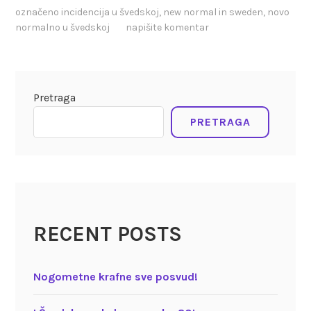
označeno
incidencija u švedskoj
,
new normal in sweden
,
novo
normalno u švedskoj
napišite komentar
Pretraga
PRETRAGA
RECENT POSTS
Nogometne krafne sve posvud!