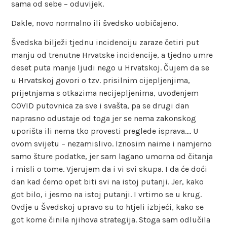
sama od sebe – oduvijek.
Dakle, novo normalno ili švedsko uobičajeno.
Švedska bilježi tjednu incidenciju zaraze četiri put
manju od trenutne Hrvatske incidencije, a tjedno umre
deset puta manje ljudi nego u Hrvatskoj. Čujem da se
u Hrvatskoj govori o tzv. prisilnim cijepljenjima,
prijetnjama s otkazima necijepljenima, uvođenjem
COVID putovnica za sve i svašta, pa se drugi dan
naprasno odustaje od toga jer se nema zakonskog
uporišta ili nema tko provesti preglede isprava…. U
ovom svijetu – nezamislivo. Iznosim naime i namjerno
samo šture podatke, jer sam lagano umorna od čitanja
i misli o tome. Vjerujem da i vi svi skupa. I da će doći
dan kad ćemo opet biti svi na istoj putanji. Jer, kako
got bilo, i jesmo na istoj putanji. I vrtimo se u krug.
Ovdje u Švedskoj upravo su to htjeli izbjeći, kako se
got kome činila njihova strategija. Stoga sam odlučila