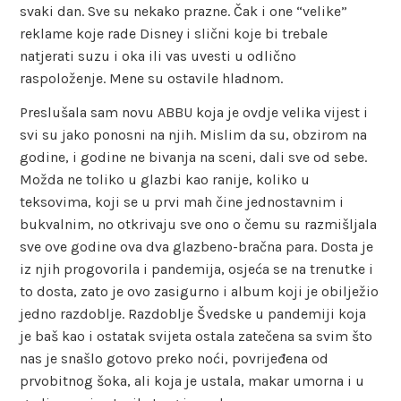
svaki dan. Sve su nekako prazne. Čak i one “velike”
reklame koje rade Disney i slični koje bi trebale
natjerati suzu i oka ili vas uvesti u odlično
raspoloženje. Mene su ostavile hladnom.
Preslušala sam novu ABBU koja je ovdje velika vijest i
svi su jako ponosni na njih. Mislim da su, obzirom na
godine, i godine ne bivanja na sceni, dali sve od sebe.
Možda ne toliko u glazbi kao ranije, koliko u
teksovima, koji se u prvi mah čine jednostavnim i
bukvalnim, no otkrivaju sve ono o čemu su razmišljala
sve ove godine ova dva glazbeno-bračna para. Dosta je
iz njih progovorila i pandemija, osjeća se na trenutke i
to dosta, zato je ovo zasigurno i album koji je obilježio
jedno razdoblje. Razdoblje Švedske u pandemiji koja
je baš kao i ostatak svijeta ostala zatečena sa svim što
nas je snašlo gotovo preko noći, povrijeđena od
prvobitnog šoka, ali koja je ustala, makar umorna i u