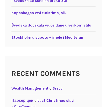
I Švedska se kuha na preko 30!
Kopenhagen vrvi turistima, ali…
Švedska dočekala vruće dane u velikom stilu
Stockholm u subotu – imele i Mediteran
RECENT COMMENTS
Wealth Management
o
Sreća
Парсер цен
o
Last Christmas slavi
40.rođendan!