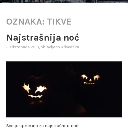
OZNAKA:
TIKVE
Najstrašnija noć
28 listopada 2019
, objavljeno u
švedska
Sve je spremno za najstrašniju noć!