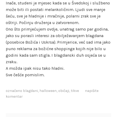
Inače, studeni je mjesec kada se u Švedskoj i službeno
može biti ili postati melankoličnim. Ljudi sve manje
šeću, sve je hladnije i mračnije, polarni zrak sve je
oštriji. Počinju druženja u zatvorenom.
Ono što primjećujem ovdje, unatrag samo par godina,
jako su porasli interesi za obilježavanjem blagdana
(posebice Božića i Uskrsa). Primjerice, već sad ima jako
puno reklama za božićne shoppinge kojih nije bilo u
godini kada sam stigla. I blagdanski duh osjeća se u
zraku.
A možda ipak nisu tako hladni.
Sve češće pomislim.
označeno
blagdani
,
halloween
,
običaji
,
tikve
napišite
komentar