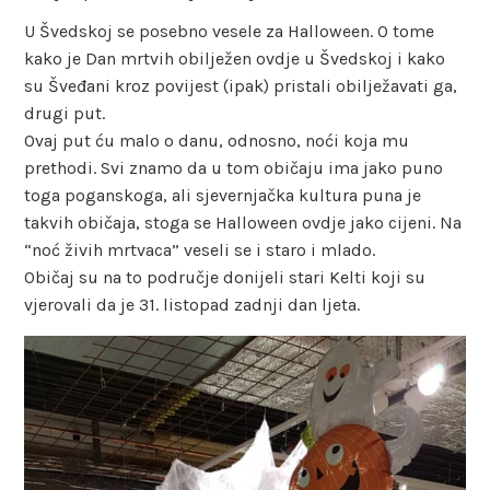
U Švedskoj se posebno vesele za Halloween. O tome
kako je Dan mrtvih obilježen ovdje u Švedskoj i kako
su Šveđani kroz povijest (ipak) pristali obilježavati ga,
drugi put.
Ovaj put ću malo o danu, odnosno, noći koja mu
prethodi. Svi znamo da u tom običaju ima jako puno
toga poganskoga, ali sjevernjačka kultura puna je
takvih običaja, stoga se Halloween ovdje jako cijeni. Na
“noć živih mrtvaca” veseli se i staro i mlado.
Običaj su na to područje donijeli stari Kelti koji su
vjerovali da je 31. listopad zadnji dan ljeta.