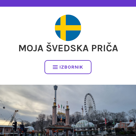
Preskočite
na
sadržaj
MOJA ŠVEDSKA PRIČA
IZBORNIK