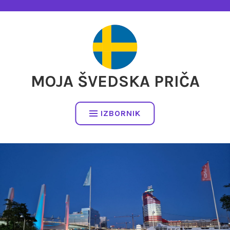
Preskočite
na
sadržaj
MOJA ŠVEDSKA PRIČA
IZBORNIK