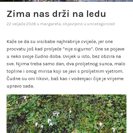
Zima nas drži na ledu
22 veljače 2026
u
margareta
, objavljeno u
uncategorized
Kaže se da su visibabe najhrabrije cvijeće, jer one
procvatu još kad proljeće “nije sigurno”. One se pojave
u neko svoje čudno doba. Uvijek u isto, bez obzira na
sve. Njima treba samo dan, dva proljetnog sunca, malo
topline i onog mirisa koji se javi s proljetnim vjetrom.
Čudne su oni likovi, baš kao i vodenjaci čije je vrijeme
upravo sada.