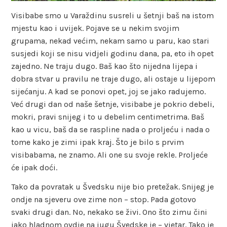
Visibabe smo u Varaždinu susreli u šetnji baš na istom
mjestu kao i uvijek. Pojave se u nekim svojim
grupama, nekad većim, nekam samo u paru, kao stari
susjedi koji se nisu vidjeli godinu dana, pa, eto ih opet
zajedno. Ne traju dugo. Baš kao što nijedna lijepa i
dobra stvar u pravilu ne traje dugo, ali ostaje u lijepom
sijećanju. A kad se ponovi opet, joj se jako radujemo.
Već drugi dan od naše šetnje, visibabe je pokrio debeli,
mokri, pravi snijeg i to u debelim centimetrima. Baš
kao u vicu, baš da se raspline nada o proljeću i nada o
tome kako je zimi ipak kraj. Što je bilo s prvim
visibabama, ne znamo. Ali one su svoje rekle. Proljeće
će ipak doći.
Tako da povratak u Švedsku nije bio pretežak. Snijeg je
ondje na sjeveru ove zime non – stop. Pada gotovo
svaki drugi dan. No, nekako se živi. Ono što zimu čini
jako hladnom ovdje na jugu Švedske je – vjetar. Tako je