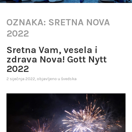
OZNAKA:
SRETNA NOVA
2022
Sretna Vam, vesela i
zdrava Nova! Gott Nytt
2022
2 siječnja 2022
, objavljeno u
švedska