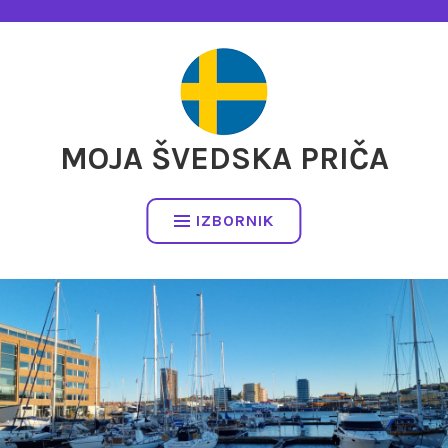
Preskočite
na
sadržaj
MOJA ŠVEDSKA PRIČA
IZBORNIK