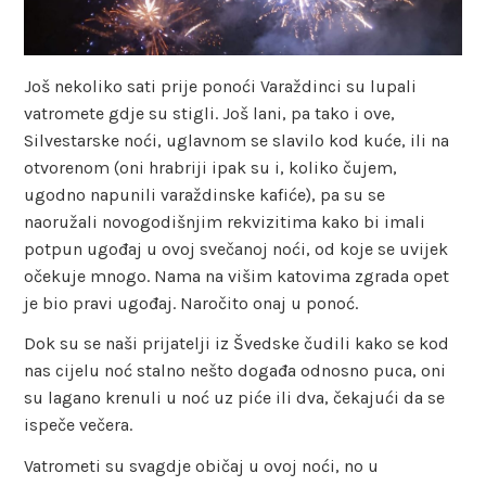
Još nekoliko sati prije ponoći Varaždinci su lupali
vatromete gdje su stigli. Još lani, pa tako i ove,
Silvestarske noći, uglavnom se slavilo kod kuće, ili na
otvorenom (oni hrabriji ipak su i, koliko čujem,
ugodno napunili varaždinske kafiće), pa su se
naoružali novogodišnjim rekvizitima kako bi imali
potpun ugođaj u ovoj svečanoj noći, od koje se uvijek
očekuje mnogo. Nama na višim katovima zgrada opet
je bio pravi ugođaj. Naročito onaj u ponoć.
Dok su se naši prijatelji iz Švedske čudili kako se kod
nas cijelu noć stalno nešto događa odnosno puca, oni
su lagano krenuli u noć uz piće ili dva, čekajući da se
ispeče večera.
Vatrometi su svagdje običaj u ovoj noći, no u