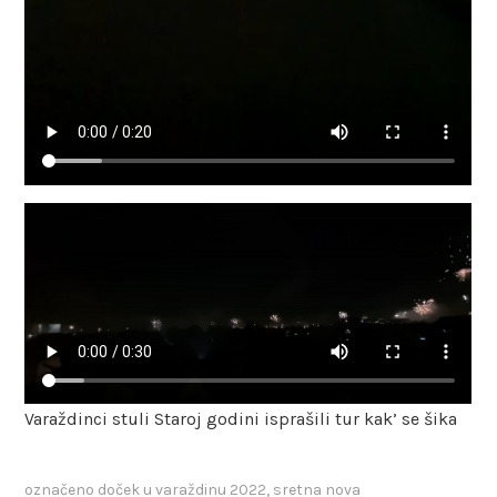
Varaždinci stuli Staroj godini isprašili tur kak’ se šika
označeno
doček u varaždinu 2022
,
sretna nova