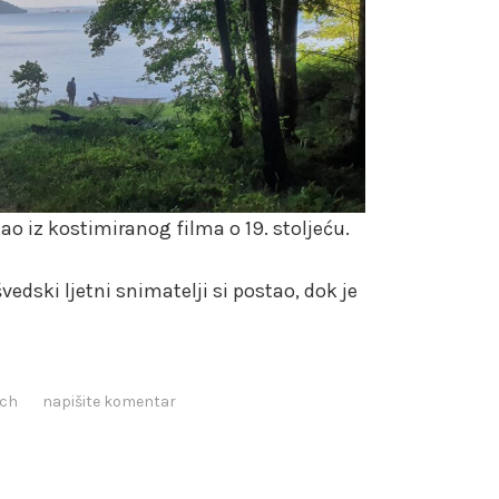
ao iz kostimiranog filma o 19. stoljeću.
edski ljetni snimatelji si postao, dok je
ach
napišite komentar