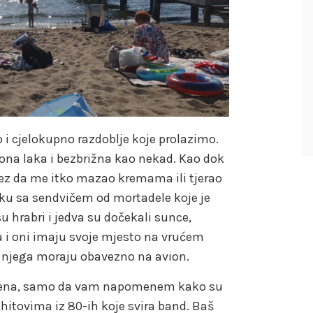
 i cjelokupno razdoblje koje prolazimo.
i ona laka i bezbrižna kao nekad. Kao dok
 bez da me itko mazao kremama ili tjerao
aku sa sendvičem od mortadele koje je
u hrabri i jedva su dočekali sunce,
a i oni imaju svoje mjesto na vrućem
po njega moraju obavezno na avion.
mena, samo da vam napomenem kako su
 s hitovima iz 80-ih koje svira band. Baš