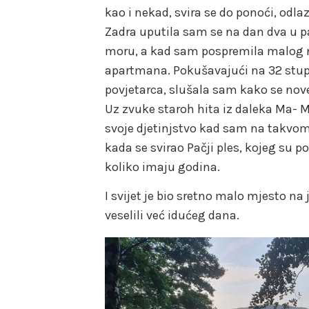
kao i nekad, svira se do ponoći, odlaz
Zadra uputila sam se na dan dva u p
moru, a kad sam pospremila malog n
apartmana. Pokušavajući na 32 stup
povjetarca, slušala sam kako se nov
Uz zvuke staroh hita iz daleka Ma- 
svoje djetinjstvo kad sam na takvo
kada se svirao Pačji ples, kojeg su po
koliko imaju godina.
I svijet je bio sretno malo mjesto na 
veselili već idućeg dana.