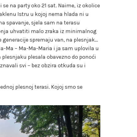
i se na party oko 21 sat. Naime, iz okolice
aklenu Istru u kojoj nema hlada ni u
a spavanje, sjela sam na terasu
nja uhvatiti malo zraka iz minimalnog
e generacije spremaju van, na plesnjak…
Ma-Ma – Ma-Ma-Maria i ja sam uplovila u
m plesnjaku plesala obavezno do ponoći
znavali svi – bez obzira otkuda su i
jednoj plesnoj terasi. Kojoj smo se