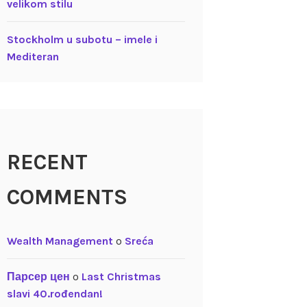
velikom stilu
Stockholm u subotu – imele i
Mediteran
RECENT
COMMENTS
Wealth Management
o
Sreća
Парсер цен
o
Last Christmas
slavi 40.rođendan!