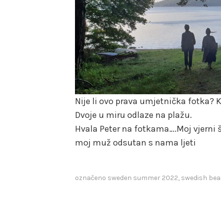
Nije li ovo prava umjetnička fotka? K
Dvoje u miru odlaze na plažu.
Hvala Peter na fotkama….Moj vjerni šv
moj muž odsutan s nama ljeti
označeno
sweden summer 2022
,
swedish be