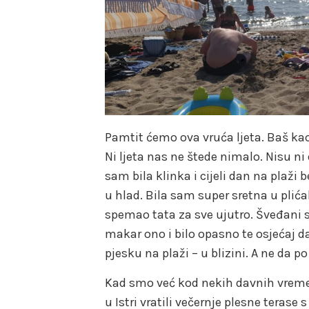
Pamtit ćemo ova vruća ljeta. Baš kao
Ni ljeta nas ne štede nimalo. Nisu n
sam bila klinka i cijeli dan na plaži
u hlad. Bila sam super sretna u plić
spemao tata za sve ujutro. Šveđani s
makar ono i bilo opasno te osjećaj d
pjesku na plaži – u blizini. A ne da 
Kad smo već kod nekih davnih vre
u Istri vratili večernje plesne terase